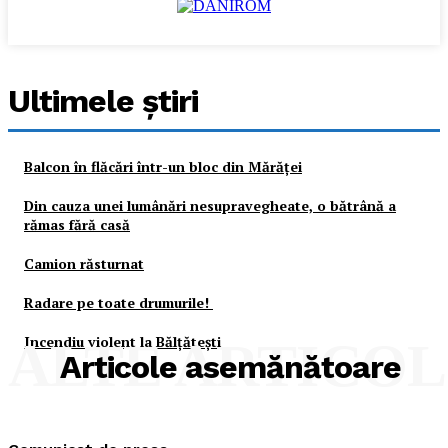
Ultimele ştiri
Balcon în flăcări într-un bloc din Mărăţei
Din cauza unei lumânări nesupravegheate, o bătrână a
rămas fără casă
Camion răsturnat
Radare pe toate drumurile!
Incendiu violent la Bălţăteşti
ALTE ARTICO
Articole asemănătoare