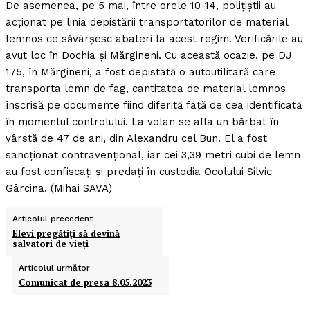
De asemenea, pe 5 mai, între orele 10-14, poliţiştii au
acţionat pe linia depistării transportatorilor de material
lemnos ce săvârşesc abateri la acest regim. Verificările au
avut loc în Dochia şi Mărgineni. Cu această ocazie, pe DJ
175, în Mărgineni, a fost depistată o autoutilitară care
transporta lemn de fag, cantitatea de material lemnos
înscrisă pe documente fiind diferită faţă de cea identificată
în momentul controlului. La volan se afla un bărbat în
vârstă de 47 de ani, din Alexandru cel Bun. El a fost
sancţionat contravenţional, iar cei 3,39 metri cubi de lemn
au fost confiscaţi şi predaţi în custodia Ocolului Silvic
Gârcina. (Mihai SAVA)
Articolul precedent
Elevi pregătiţi să devină
salvatori de vieţi
Articolul următor
Comunicat de presa 8.05.2023