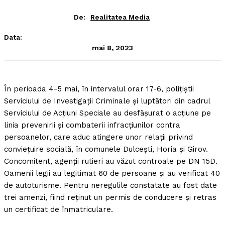
De:
Realitatea Media
Data:
mai 8, 2023
În perioada 4-5 mai, în intervalul orar 17-6, poliţiştii
Serviciului de Investigaţii Criminale şi luptători din cadrul
Serviciului de Acţiuni Speciale au desfăşurat o acţiune pe
linia prevenirii şi combaterii infracţiunilor contra
persoanelor, care aduc atingere unor relaţii privind
convieţuire socială, în comunele Dulceşti, Horia şi Girov.
Concomitent, agenţii rutieri au văzut controale pe DN 15D.
Oamenii legii au legitimat 60 de persoane şi au verificat 40
de autoturisme. Pentru neregulile constatate au fost date
trei amenzi, fiind reţinut un permis de conducere şi retras
un certificat de înmatriculare.