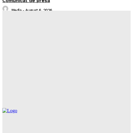
Comunicat de presa
Media
-
August 6, 2026
Sistare alimentare gaze naturale in localitatea Piatra
Neamț, județul Neamț
Întreruperi Neplanificate NT
-
August 6, 2026
Balcon în flăcări într-un bloc din Mărăţei
Realitatea Media
-
August 6, 2026
Din cauza unei lumânări nesupravegheate, o bătrână
a rămas fără casă
Realitatea Media
-
August 6, 2026