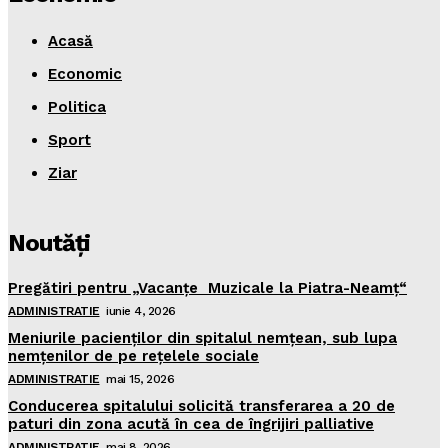
Acasă
Economic
Politica
Sport
Ziar
Noutăţi
Pregătiri pentru „Vacanţe Muzicale la Piatra-Neamţ“
ADMINISTRATIE
iunie 4, 2026
Meniurile pacienţilor din spitalul nemţean, sub lupa
nemţenilor de pe reţelele sociale
ADMINISTRATIE
mai 15, 2026
Conducerea spitalului solicită transferarea a 20 de
paturi din zona acută în cea de îngrijiri palliative
ADMINISTRATIE
mai 8, 2026