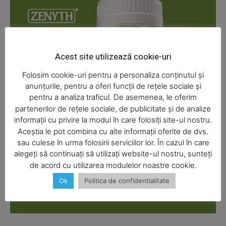
Acest site utilizează cookie-uri
Folosim cookie-uri pentru a personaliza conținutul și
anunțurile, pentru a oferi funcții de rețele sociale și
pentru a analiza traficul. De asemenea, le oferim
partenerilor de rețele sociale, de publicitate și de analize
informații cu privire la modul în care folosiți site-ul nostru.
Aceștia le pot combina cu alte informații oferite de dvs.
SUBSCRIBE NOW
sau culese în urma folosirii serviciilor lor. În cazul în care
alegeți să continuați să utilizați website-ul nostru, sunteți
de acord cu utilizarea modulelor noastre cookie.
Ok
Politica de confidentialitate
Company
About
Contact us