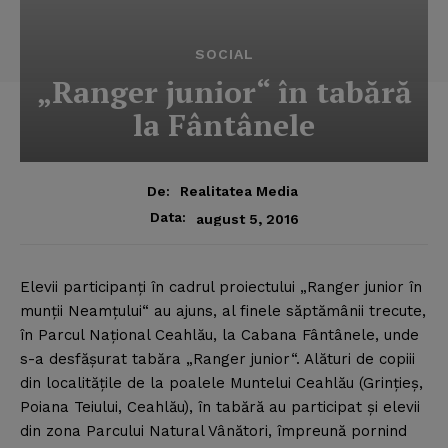
SOCIAL
„Ranger junior“ în tabără
la Fântânele
De:
Realitatea Media
Data:
august 5, 2016
Elevii participanţi în cadrul proiectului „Ranger junior în
munţii Neamţului“ au ajuns, al finele săptămânii trecute,
în Parcul Naţional Ceahlău, la Cabana Fântânele, unde
s-a desfăşurat tabăra „Ranger junior“.
Alături de copiii
din localităţile de la poalele Muntelui Ceahlău (Grinţieş,
Poiana Teiului, Ceahlău), în tabără au participat şi elevii
din zona Parcului Natural Vânători, împreună pornind