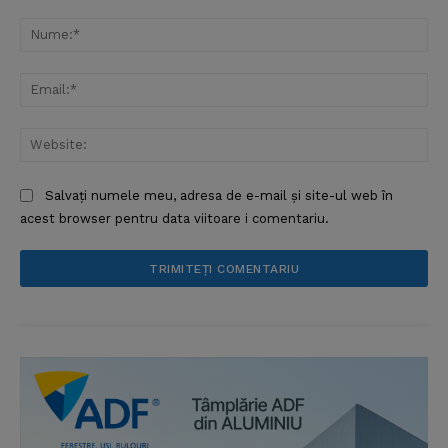
Comentariu:
Nu
Ema
Web
Salvați numele meu, adresa de e-mail și site-ul web în
acest browser pentru data viitoare i comentariu.