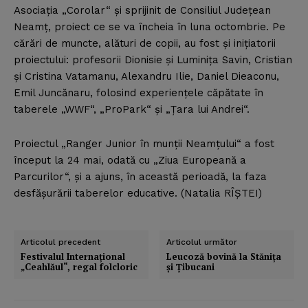
Asociaţia „Corolar“ şi sprijinit de Consiliul Judeţean
Neamţ, proiect ce se va încheia în luna octombrie. Pe
cărări de muncte, alături de copii, au fost şi iniţiatorii
proiectului: profesorii Dionisie şi Luminiţa Savin, Cristian
şi Cristina Vatamanu, Alexandru Ilie, Daniel Dieaconu,
Emil Juncănaru, folosind experienţele căpătate în
taberele „WWF“, „ProPark“ şi „Ţara lui Andrei“.
Proiectul „Ranger Junior în munţii Neamţului“ a fost
început la 24 mai, odată cu „Ziua Europeană a
Parcurilor“, şi a ajuns, în această perioadă, la faza
desfăşurării taberelor educative. (Natalia RÎŞTEI)
Articolul precedent
Articolul următor
Festivalul Internaţional
Leucoză bovină la Stăniţa
„Ceahlăul“, regal folcloric
şi Ţibucani