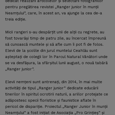
dedicat realizării articolelor şi selectării fotografiilor
pentru pregătirea revistei „Ranger junior în munţii
Neamţului“, care, în acest an, va ajunge la cea de-a
treia ediţie.
Micii rangeri s-au despărţit unii de alţii cu regrete, au
fost tovarăşi timp de patru zile, au încercat împreună
să cunoască muntele şi să afle cum îi pot fi de folos.
Elevii de la şcolile din jurul muntelui Ceahlău sunt
aşteptaţi de colegii lor în Parcul Natural Vânători unde
se va desfăşura, la sfârşitul lunii august, o nouă tabără
„Ranger junior“.
Elevii nemţeni sunt antrenaţi, din 2014, în mai multe
activităţi de tipul „Ranger junior“ dedicate educării
tinerilor în spiritul ocrotirii naturii, a ariilor protejate ce
adăpostesc specii floristice şi faunistice aflate în
pericol de dispariţie. Proiectul „Ranger Junior în munţii
Neamţului“ a fost iniţiat de Asociaţia „Pro Grinţieş“ şi