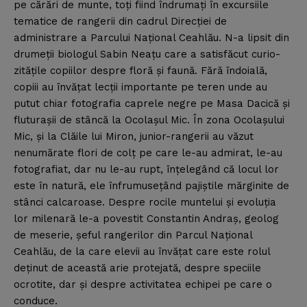
pe cărări de munte, toţi fiind îndrumaţi în excursiile
tematice de rangerii din cadrul Direcţiei de
administrare a Parcului Naţional Ceahlău. N-a lipsit din
drumeţii biologul Sabin Neaţu care a satisfăcut curio-
zităţile copiilor despre floră şi faună. Fără îndoială,
copiii au învăţat lecţii importante pe teren unde au
putut chiar fotografia caprele negre pe Masa Dacică şi
fluturaşii de stâncă la Ocolaşul Mic. În zona Ocolaşului
Mic, şi la Clăile lui Miron, junior-rangerii au văzut
nenumărate flori de colţ pe care le-au admirat, le-au
fotografiat, dar nu le-au rupt, înţelegând că locul lor
este în natură, ele înfrumuseţând pajiştile mărginite de
stânci calcaroase. Despre rocile muntelui şi evoluţia
lor milenară le-a povestit Constantin Andraş, geolog
de meserie, şeful rangerilor din Parcul Naţional
Ceahlău, de la care elevii au învăţat care este rolul
deţinut de această arie protejată, despre speciile
ocrotite, dar şi despre activitatea echipei pe care o
conduce.