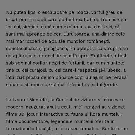
Nu putea lipsi o escaladare pe Toaca, vârful greu de
urcat pentru copiii care au fost exaltaţi de frumuseţea
locului, simţind, după cum exclama unul dintre ei, că
sunt mai aproape de cer. Duruitoarea, una dintre cele
mai mari căderi de apă ale munţilor româneşti,
spectaculoasă şi gălăgioasă, i-a aşteptat cu stropi mari
de apă rece şi drumul de coastă spre Fântânele a fost
sub semnul norilor negri de furtună, dar cum muntele
ţine cu cei curajoşi, cu cei care-l respectă şi-l iubesc, a
întârziat ploaia densă până ce copii au ajuns pe terasa
cabanei şi apoi a dezlănţuit trăsnetele şi fulgerele.
La Izvorul Muntelui, la Centrul de vizitare şi informare
modern inaugurat anul trecut, micii rangeri au vizionat
filme 3D, jocuri interactive cu fauna şi flora muntelui,
filme documentare, legendele muntelui oferite în
format audio la căşti, mici trasee tematice. Serile le-au