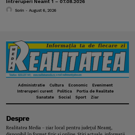
Intreruperi Neamt 1 – 07.08.2026
Sorin
-
August 6, 2026
Administratie
Cultura
Economic
Eveniment
Intreruperi curent
Politica
Portia de Realitate
Sanatate
Social
Sport
Ziar
Despre
Realitatea Media – ziar local pentru județul Neamț,
disponibil în format fizic și online. Știri actuale, informații