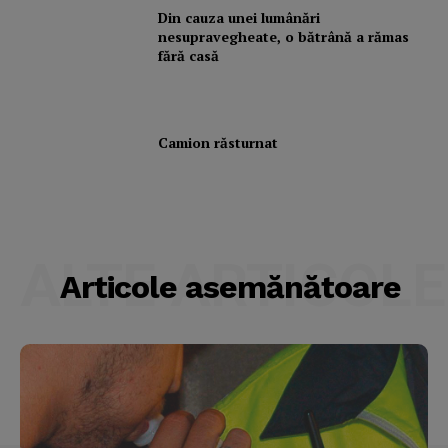
Din cauza unei lumânări
nesupravegheate, o bătrână a rămas
fără casă
Camion răsturnat
ALTE ARTICOLE
Articole asemănătoare