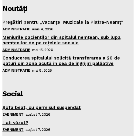
Noutăţi
Pregătiri pentru „Vacanţe Muzicale la Piatra-Neamţ“
ADMINISTRATIE
iunie 4, 2026
Meniurile pacienţilor din spitalul nemţean, sub lupa
nemţenilor de pe reţelele sociale
ADMINISTRATIE
mai 15, 2026
Conducerea spitalului solicită transferarea a 20 de
paturi din zona acută în cea de îngrijiri palliative
ADMINISTRATIE
mai 8, 2026
Social
Şofa beat, cu permisul suspendat
EVENIMENT
august 7, 2026
I-aţi văzut?
EVENIMENT
august 7, 2026