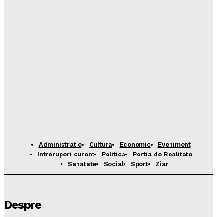
Administratie
Cultura
Economic
Eveniment
Intreruperi curent
Politica
Portia de Realitate
Sanatate
Social
Sport
Ziar
Despre