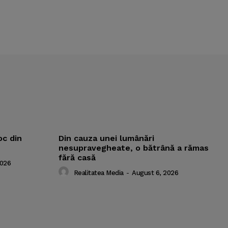
oc din
Din cauza unei lumânări
nesupravegheate, o bătrână a rămas
fără casă
2026
Realitatea Media
-
August 6, 2026