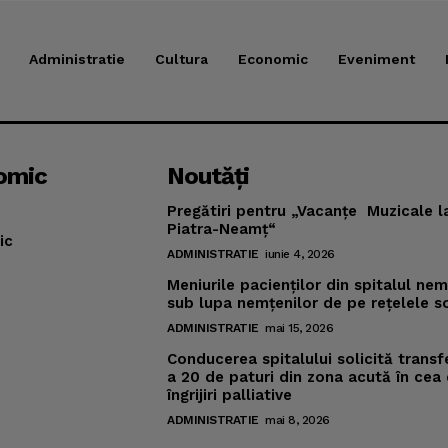
Administratie
Cultura
Economic
Eveniment
omic
Noutăţi
Pregătiri pentru „Vacanţe Muzicale l
Piatra-Neamţ“
ic
ADMINISTRATIE
iunie 4, 2026
Meniurile pacienţilor din spitalul ne
sub lupa nemţenilor de pe reţelele s
ADMINISTRATIE
mai 15, 2026
Conducerea spitalului solicită transf
a 20 de paturi din zona acută în cea
îngrijiri palliative
ADMINISTRATIE
mai 8, 2026