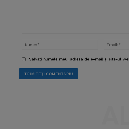
Comentariu:
Nume:*
Salvați numele meu, adresa de e-mail și site-ul we
A