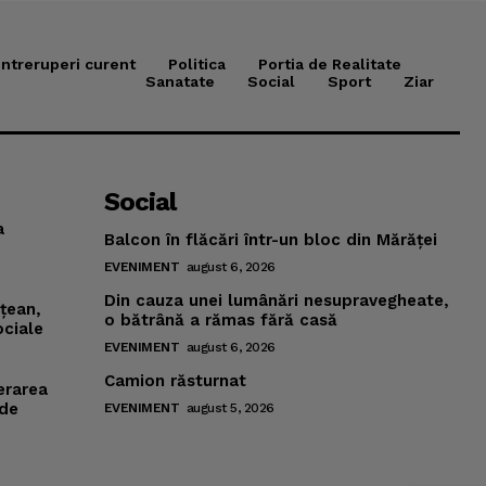
Intreruperi curent
Politica
Portia de Realitate
Sanatate
Social
Sport
Ziar
Social
a
Balcon în flăcări într-un bloc din Mărăţei
EVENIMENT
august 6, 2026
Din cauza unei lumânări nesupravegheate,
mţean,
o bătrână a rămas fără casă
ociale
EVENIMENT
august 6, 2026
Camion răsturnat
erarea
 de
EVENIMENT
august 5, 2026