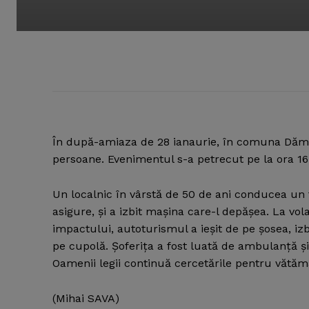
În după-amiaza de 28 ianaurie, în comuna Dămuc
persoane.
Evenimentul s-a petrecut pe la ora 16,
Un localnic în vârstă de 50 de ani conducea un 
asigure, şi a izbit maşina care-l depăşea. La vol
impactului, autoturismul a ieşit de pe şosea, iz
pe cupolă. Şoferiţa a fost luată de ambulanţă şi 
Oamenii legii continuă cercetările pentru vătăm
(Mihai SAVA)