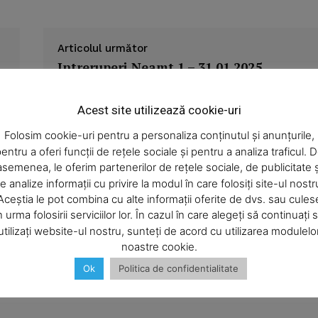
Articolul următor
Intreruperi Neamt 1 – 31.01.2025
Acest site utilizează cookie-uri
Folosim cookie-uri pentru a personaliza conținutul și anunțurile,
entru a oferi funcții de rețele sociale și pentru a analiza traficul. 
asemenea, le oferim partenerilor de rețele sociale, de publicitate ș
e analize informații cu privire la modul în care folosiți site-ul nostr
Aceștia le pot combina cu alte informații oferite de dvs. sau cules
n urma folosirii serviciilor lor. În cazul în care alegeți să continuați 
utilizați website-ul nostru, sunteți de acord cu utilizarea modulelo
noastre cookie.
Ok
Politica de confidentialitate