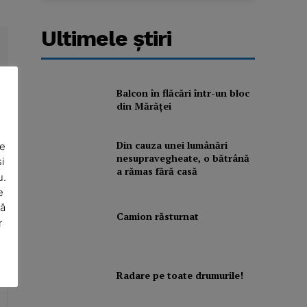
Ultimele ştiri
Balcon în flăcări într-un bloc
din Mărăţei
Din cauza unei lumânări
De
nesupravegheate, o bătrână
i
a rămas fără casă
u.
e
să
Camion răsturnat
r
Radare pe toate drumurile!