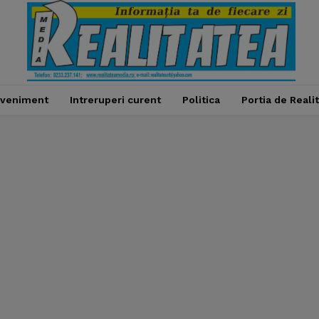
veniment
Intreruperi curent
Politica
Portia de Reali