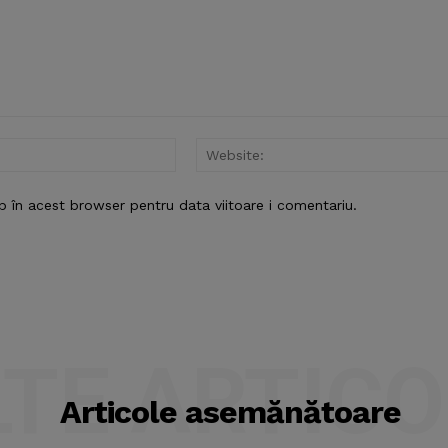
Email:*
b în acest browser pentru data viitoare i comentariu.
LTE ARTICO
Articole asemănătoare