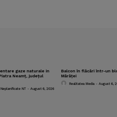
mentare gaze naturale in
Balcon în flăcări într-un bl
Piatra Neamț, județul
Mărăţei
Realitatea Media
-
August 6, 
 Neplanificate NT
-
August 6, 2026