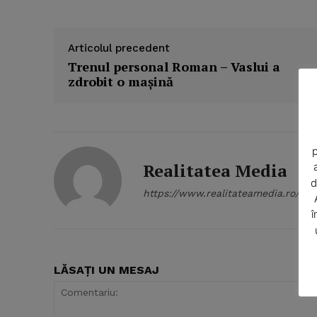
Articolul precedent
Trenul personal Roman – Vaslui a
zdrobit o maşină
p
Realitatea Media
d
https://www.realitateamedia.ro/
î
LĂSAȚI UN MESAJ