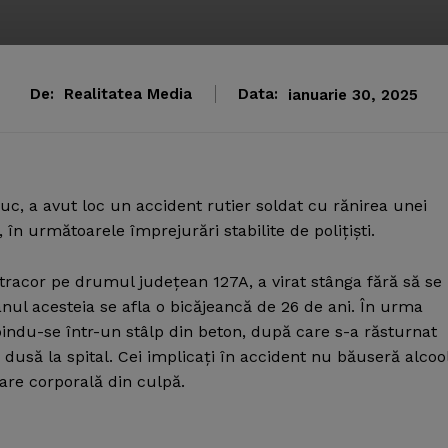
De:
Realitatea Media
Data:
ianuarie 30, 2025
, a avut loc un accident rutier soldat cu rănirea unei
 în următoarele împrejurări stabilite de poliţişti.
tracor pe drumul judeţean 127A, a virat stânga fără să se
anul acesteia se afla o bicăjeancă de 26 de ani. În urma
bindu-se într-un stâlp din beton, după care s-a răsturnat
dusă la spital. Cei implicaţi în accident nu băuseră alcool
are corporală din culpă.