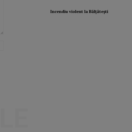
Incendiu violent la Bălţăteşti
Website:
LE