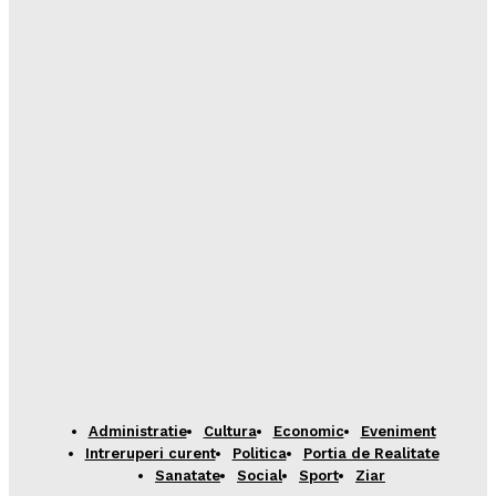
Administratie
Cultura
Economic
Eveniment
Intreruperi curent
Politica
Portia de Realitate
Sanatate
Social
Sport
Ziar