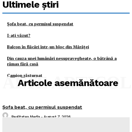
Ultimele ştiri
Şofa beat, cu permisul suspendat
I-aţi văzut?
Balcon în flăcări într-un bloc din Mărăţei
Din cauza unei lumânări nesupravegheate, o bătrână a
rămas fără casă
Camion răsturnat
ALTE ARTICO
Articole asemănătoare
Şofa beat, cu permisul suspendat
Realitatea Media
-
August 7, 2026