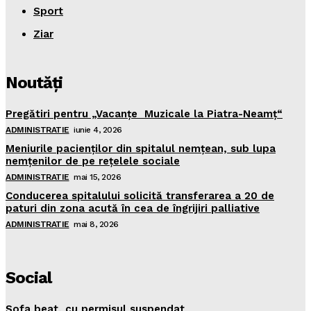
Sport
Ziar
Noutăţi
Pregătiri pentru „Vacanţe Muzicale la Piatra-Neamţ“
ADMINISTRATIE
iunie 4, 2026
Meniurile pacienţilor din spitalul nemţean, sub lupa
nemţenilor de pe reţelele sociale
ADMINISTRATIE
mai 15, 2026
Conducerea spitalului solicită transferarea a 20 de
paturi din zona acută în cea de îngrijiri palliative
ADMINISTRATIE
mai 8, 2026
Social
Şofa beat, cu permisul suspendat