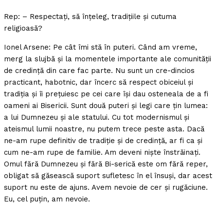
Rep: – Respectaţi, să înţeleg, tradiţiile şi cutuma
religioasă?
Ionel Arsene: Pe cât îmi stă în puteri. Când am vreme,
merg la slujbă şi la momentele importante ale comunităţii
de credinţă din care fac parte. Nu sunt un cre-dincios
practicant, habotnic, dar încerc să respect obiceiul şi
tradiţia şi îi preţuiesc pe cei care îşi dau osteneala de a fi
oameni ai Bisericii. Sunt două puteri şi legi care ţin lumea:
a lui Dumnezeu şi ale statului. Cu tot modernismul şi
ateismul lumii noastre, nu putem trece peste asta. Dacă
ne-am rupe definitiv de tradiţie şi de credinţă, ar fi ca şi
cum ne-am rupe de familie. Am deveni nişte înstrăinaţi.
Omul fără Dumnezeu şi fără Bi-serică este om fără reper,
obligat să găsească suport sufletesc în el însuşi, dar acest
suport nu este de ajuns. Avem nevoie de cer şi rugăciune.
Eu, cel puţin, am nevoie.