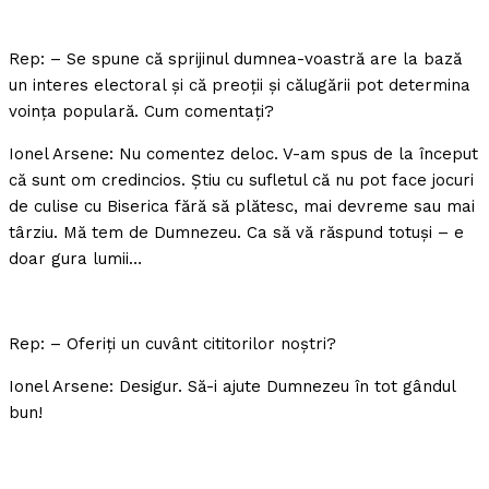
Rep: – Se spune că sprijinul dumnea-voastră are la bază
un interes electoral şi că preoţii şi călugării pot determina
voinţa populară. Cum comentaţi?
Ionel Arsene: Nu comentez deloc. V-am spus de la început
că sunt om credincios. Ştiu cu sufletul că nu pot face jocuri
de culise cu Biserica fără să plătesc, mai devreme sau mai
târziu. Mă tem de Dumnezeu. Ca să vă răspund totuşi – e
doar gura lumii…
Rep: – Oferiţi un cuvânt cititorilor noştri?
Ionel Arsene: Desigur. Să-i ajute Dumnezeu în tot gândul
bun!