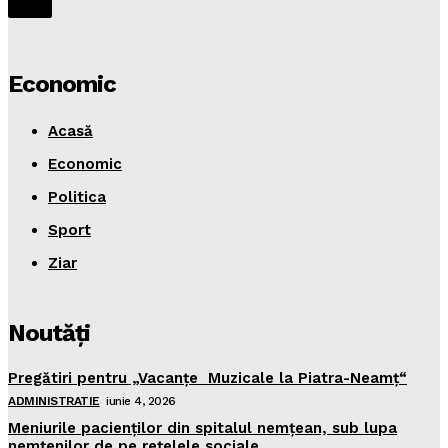
Economic
Acasă
Economic
Politica
Sport
Ziar
Noutăţi
Pregătiri pentru „Vacanţe Muzicale la Piatra-Neamţ“
ADMINISTRATIE
iunie 4, 2026
Meniurile pacienţilor din spitalul nemţean, sub lupa
nemţenilor de pe reţelele sociale