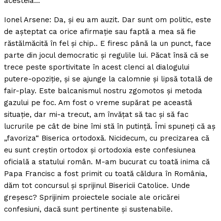
acesteia…
Ionel Arsene: Da, şi eu am auzit. Dar sunt om politic, este
de aşteptat ca orice afirmaţie sau faptă a mea să fie
răstălmăcită în fel şi chip.. E firesc până la un punct, face
parte din jocul democratic şi regulile lui. Păcat însă că se
trece peste sportivitate în acest clenci al dialogului
putere-opoziţie, şi se ajunge la calomnie şi lipsă totală de
fair-play. Este balcanismul nostru zgomotos şi metoda
gazului pe foc. Am fost o vreme supărat pe această
situaţie, dar mi-a trecut, am învăţat să tac şi să fac
lucrurile pe cât de bine îmi stă în putinţă. Îmi spuneţi că aş
„favoriza“ Biserica ortodoxă. Nicidecum, cu precizarea că
eu sunt creştin ortodox şi ortodoxia este confesiunea
oficială a statului român. M-am bucurat cu toată inima că
Papa Francisc a fost primit cu toată căldura în România,
dăm tot concursul şi sprijinul Bisericii Catolice. Unde
greşesc? Sprijinim proiectele sociale ale oricărei
confesiuni, dacă sunt pertinente şi sustenabile.