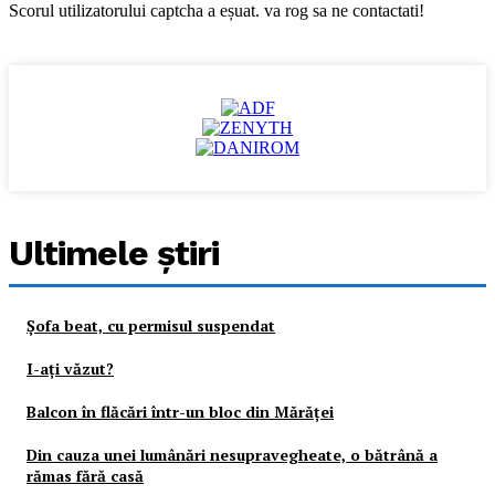
Scorul utilizatorului captcha a eșuat. va rog sa ne contactati!
Ultimele ştiri
Şofa beat, cu permisul suspendat
I-aţi văzut?
Balcon în flăcări într-un bloc din Mărăţei
Din cauza unei lumânări nesupravegheate, o bătrână a
rămas fără casă