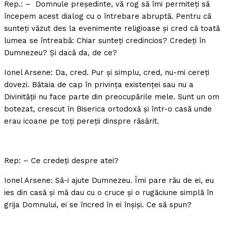
Rep.: – Domnule preşedinte, vă rog să îmi permiteţi să
începem acest dialog cu o întrebare abruptă. Pentru că
sunteţi văzut des la evenimente religioase şi cred că toată
lumea se întreabă: Chiar sunteţi credincios? Credeţi în
Dumnezeu? Şi dacă da, de ce?
Ionel Arsene: Da, cred. Pur şi simplu, cred, nu-mi cereţi
dovezi. Bătaia de cap în privinţa existenţei sau nu a
Divinităţii nu face parte din preocupările mele. Sunt un om
botezat, crescut în Biserica ortodoxă şi într-o casă unde
erau icoane pe toţi pereţii dinspre răsărit.
Rep: – Ce credeţi despre atei?
Ionel Arsene: Să-i ajute Dumnezeu. Îmi pare rău de ei, eu
ies din casă şi mă dau cu o cruce şi o rugăciune simplă în
grija Domnului, ei se încred în ei înşişi. Ce să spun?