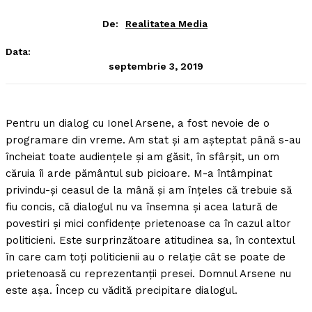
De:
Realitatea Media
Data:
septembrie 3, 2019
Pentru un dialog cu Ionel Arsene, a fost nevoie de o
programare din vreme. Am stat şi am aşteptat până s-au
încheiat toate audienţele şi am găsit, în sfârşit, un om
căruia îi arde pământul sub picioare.
M-a întâmpinat
privindu-şi ceasul de la mână şi am înţeles că trebuie să
fiu concis, că dialogul nu va însemna şi acea latură de
povestiri şi mici confidenţe prietenoase ca în cazul altor
politicieni. Este surprinzătoare atitudinea sa, în contextul
în care cam toţi politicienii au o relaţie cât se poate de
prietenoasă cu reprezentanţii presei. Domnul Arsene nu
este aşa. Încep cu vădită precipitare dialogul.