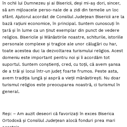
în ochii lui Dumnezeu şi ai Bisericii, deşi mi-aş dori, sincer,
să am mijloacele perso-nale de a zidi din temelie un loc
sfânt. Ajutorul acordat de Consiliul Judeţean Bisericii are la
bază raţiuni economice, în principal. Suntem cunoscuţi în
ţară şi în lume ca un ţinut exemplar din punct de vedere
religios. Bisericile şi Mănăstirile noastre, schiturile, istoriile
personale complexe şi tragice ale unor călugări cu har,
toate acestea duc la dezvoltarea turismului religios. Acest
domeniu este important pentru noi şi îi acordăm tot
suportul. Suntem conştienţi, cred, cu toţii, că avem şansa
de a trăi şi locui într-un judeţ foarte frumos. Peste asta,
avem tradiţia lungă şi aspră a vieţii mănăstireşti. Nu doar
turismul religios este preocuparea noastră, ci turismul în
general.
Rep: – Am auzit deseori că favorizaţi în exces Biserica
Ortodoxă şi Consiliul Judeţean alocă fonduri prea mari