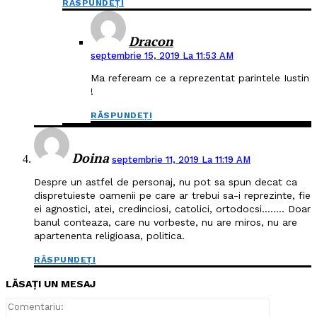
RĂSPUNDEȚI
Dracon
septembrie 15, 2019 La 11:53 AM
Ma refeream ce a reprezentat parintele Iustin
!
RĂSPUNDEȚI
Doina
septembrie 11, 2019 La 11:19 AM
Despre un astfel de personaj, nu pot sa spun decat ca
dispretuieste oamenii pe care ar trebui sa-i reprezinte, fie
ei agnostici, atei, credinciosi, catolici, ortodocsi…….. Doar
banul conteaza, care nu vorbeste, nu are miros, nu are
apartenenta religioasa, politica.
RĂSPUNDEȚI
LĂSAȚI UN MESAJ
Comentari