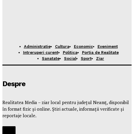
Administratie
Cultura
Economic
Eveniment
Intreruperi curent
Politica
Portia de Realitate
Sanatate
Social
Sport
Ziar
Despre
Realitatea Media – ziar local pentru județul Neamț, disponibil
în format fizic și online. Știri actuale, informații verificate și
reportaje locale.