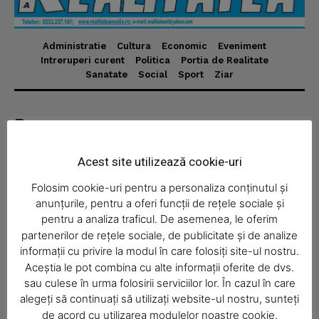
Administratie
Cultura
Economic
Eveniment
News Week
Intreruperi curent
Politica
Portia de Realitate
Sanatate
Social
Sport
Ziar
Magazine PRO
Despre
Realitatea Media – ziar local pentru județul Neamț,
Acest site utilizează cookie-uri
disponibil în format fizic și online. Știri actuale, informații
verificate și reportaje locale.
Folosim cookie-uri pentru a personaliza conținutul și
anunțurile, pentru a oferi funcții de rețele sociale și
pentru a analiza traficul. De asemenea, le oferim
partenerilor de rețele sociale, de publicitate și de analize
informații cu privire la modul în care folosiți site-ul nostru.
Aceștia le pot combina cu alte informații oferite de dvs.
Economic
SUBSCRIBE NOW
sau culese în urma folosirii serviciilor lor. În cazul în care
Acasă
alegeți să continuați să utilizați website-ul nostru, sunteți
de acord cu utilizarea modulelor noastre cookie.
Economic