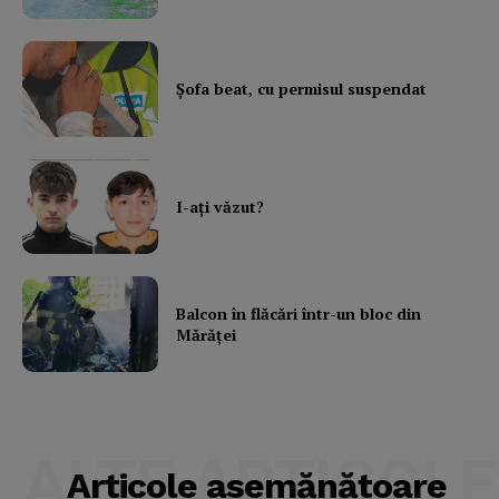
Şofa beat, cu permisul suspendat
I-aţi văzut?
Balcon în flăcări într-un bloc din
Mărăţei
ALTE ARTICOLE
Articole asemănătoare