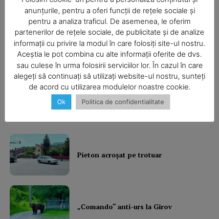
anunțurile, pentru a oferi funcții de rețele sociale și
pentru a analiza traficul. De asemenea, le oferim
partenerilor de rețele sociale, de publicitate și de analize
informații cu privire la modul în care folosiți site-ul nostru.
Aceștia le pot combina cu alte informații oferite de dvs.
SUBSCRIBE NOW
sau culese în urma folosirii serviciilor lor. În cazul în care
alegeți să continuați să utilizați website-ul nostru, sunteți
de acord cu utilizarea modulelor noastre cookie.
Ultimele ştiri
Ok
Politica de confidentialitate
Company
About
Contact us
Pieton acroşat pe trotuar
Subscription Plans
My account
„Comando“ anti-urs la Girov