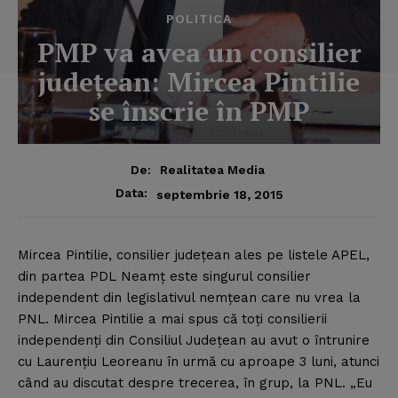
POLITICA
PMP va avea un consilier
judeţean: Mircea Pintilie
se înscrie în PMP
De:
Realitatea Media
Data:
septembrie 18, 2015
Mircea Pintilie, consilier judeţean ales pe listele APEL,
din partea PDL Neamţ este singurul consilier
independent din legislativul nemţean care nu vrea la
PNL.
Mircea Pintilie a mai spus că toţi consilierii
independenţi din Consiliul Judeţean au avut o întrunire
cu Laurenţiu Leoreanu în urmă cu aproape 3 luni, atunci
când au discutat despre trecerea, în grup, la PNL. „Eu