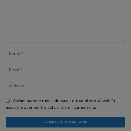
Comentariu:
Nu
Ema
Web
Salvați numele meu, adresa de e-mail și site-ul web în
acest browser pentru data viitoare i comentariu.