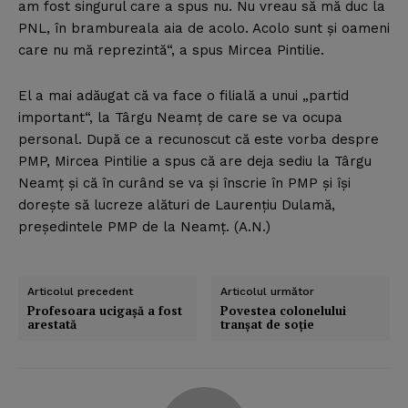
am fost singurul care a spus nu. Nu vreau să mă duc la
PNL, în brambureala aia de acolo. Acolo sunt şi oameni
care nu mă reprezintă“, a spus Mircea Pintilie.
El a mai adăugat că va face o filială a unui „partid
important“, la Târgu Neamţ de care se va ocupa
personal. După ce a recunoscut că este vorba despre
PMP, Mircea Pintilie a spus că are deja sediu la Târgu
Neamţ şi că în curând se va şi înscrie în PMP şi îşi
doreşte să lucreze alături de Laurenţiu Dulamă,
preşedintele PMP de la Neamţ. (A.N.)
Articolul precedent
Articolul următor
Profesoara ucigaşă a fost
Povestea colonelului
arestată
tranşat de soţie