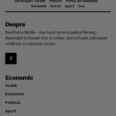
Intreruperi curent
Politica
Portia de Realitate
Sanatate
Social
Sport
Ziar
Despre
Realitatea Media – ziar local pentru județul Neamț,
disponibil în format fizic și online. Știri actuale, informații
verificate și reportaje locale.
Economic
Acasă
Economic
Politica
Sport