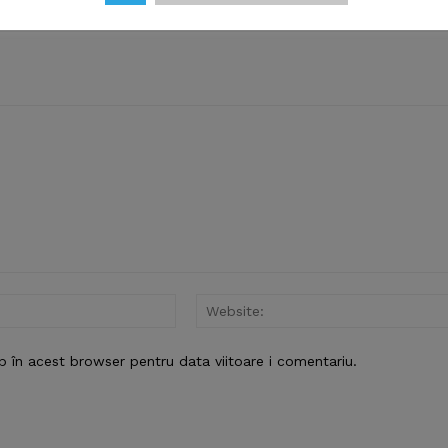
E NOW
Email:*
b în acest browser pentru data viitoare i comentariu.