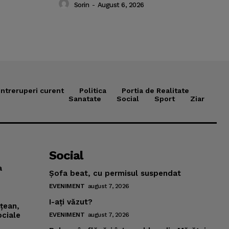
Sorin
-
August 6, 2026
Intreruperi curent
Politica
Portia de Realitate
Sanatate
Social
Sport
Ziar
Social
a
Şofa beat, cu permisul suspendat
EVENIMENT
august 7, 2026
I-aţi văzut?
mţean,
ociale
EVENIMENT
august 7, 2026