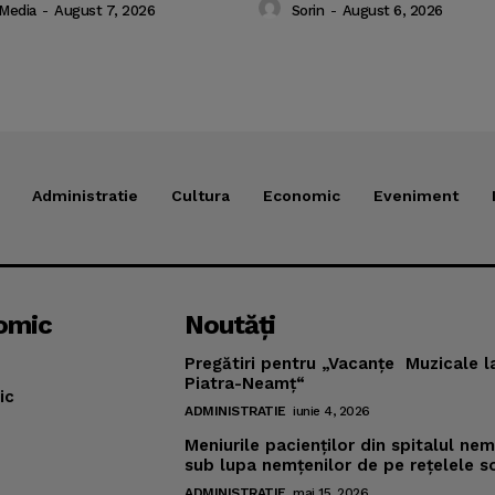
 Media
-
August 7, 2026
Sorin
-
August 6, 2026
Administratie
Cultura
Economic
Eveniment
omic
Noutăţi
Pregătiri pentru „Vacanţe Muzicale l
Piatra-Neamţ“
ic
ADMINISTRATIE
iunie 4, 2026
Meniurile pacienţilor din spitalul ne
sub lupa nemţenilor de pe reţelele s
ADMINISTRATIE
mai 15, 2026