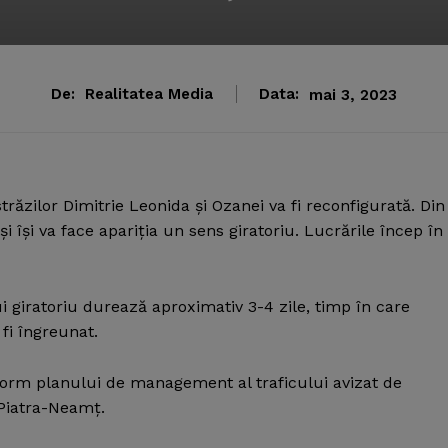
De:
Realitatea Media
Data:
mai 3, 2023
trăzilor Dimitrie Leonida şi Ozanei va fi reconfigurată.
Din
i îşi va face apariţia un sens giratoriu. Lucrările încep în
i giratoriu durează aproximativ 3-4 zile, timp în care
 fi îngreunat.
nform planului de management al traficului avizat de
 Piatra-Neamţ.