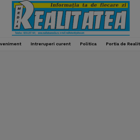
veniment
Intreruperi curent
Politica
Portia de Reali