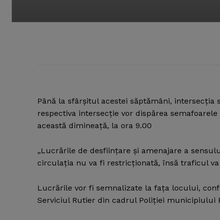
Până la sfârşitul acestei săptămâni, intersecţia s
respectiva intersecţie vor dispărea semafoarele ş
această dimineaţă, la ora 9.00
„Lucrările de desfiinţare şi amenajare a sensulu
circulaţia nu va fi restricţionată, însă traficul va
Lucrările vor fi semnalizate la faţa locului, co
Serviciul Rutier din cadrul Poliţiei municipiului