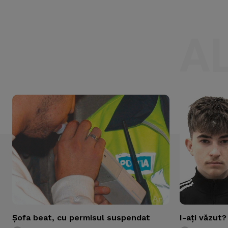
A
Şofa beat, cu permisul suspendat
I-aţi văzut?