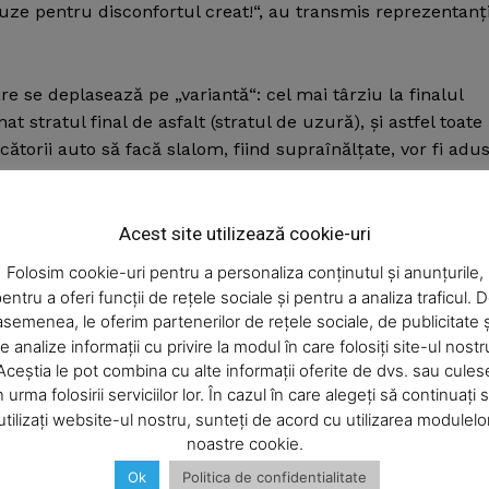
e pentru disconfortul creat!“, au transmis reprezentanţi
e se deplasează pe „variantă“: cel mai târziu la finalul
at stratul final de asfalt (stratul de uzură), şi astfel toate
torii auto să facă slalom, fiind supraînălţate, vor fi adu
Week
e PRO
Acest site utilizează cookie-uri
Company
Articolul următor
Folosim cookie-uri pentru a personaliza conținutul și anunțurile,
Fabrică de cherestea făcută scrum
entru a oferi funcții de rețele sociale și pentru a analiza traficul. 
asemenea, le oferim partenerilor de rețele sociale, de publicitate ș
About
e analize informații cu privire la modul în care folosiți site-ul nostr
Contact us
Aceștia le pot combina cu alte informații oferite de dvs. sau cules
Subscription Plans
n urma folosirii serviciilor lor. În cazul în care alegeți să continuați 
utilizați website-ul nostru, sunteți de acord cu utilizarea modulelo
My account
noastre cookie.
Ok
Politica de confidentialitate