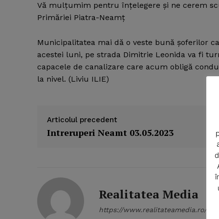
Vă mulţumim pentru înţelegere şi ne cerem scuz
Primăriei Piatra-Neamţ
Municipalitatea mai dă o veste bună şoferilor car
acestei luni, pe strada Dimitrie Leonida va fi turn
capacele de canalizare care acum obligă conducă
la nivel. (Liviu ILIE)
News 
Magazin
Articolul precedent
Intreruperi Neamt 03.05.2023
p
d
î
Realitatea Media
https://www.realitateamedia.ro/