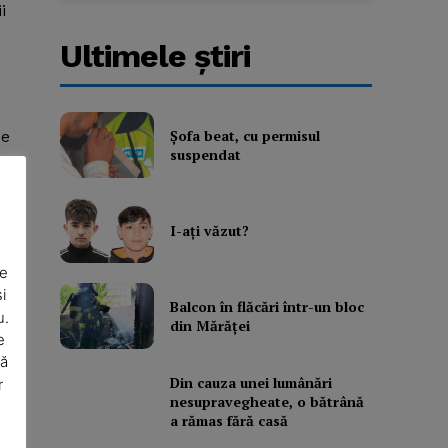
i
Ultimele ştiri
Şofa beat, cu permisul
se
suspendat
I-aţi văzut?
De
i
Balcon în flăcări într-un bloc
u.
din Mărăţei
e
să
Din cauza unei lumânări
r
nesupravegheate, o bătrână
a rămas fără casă