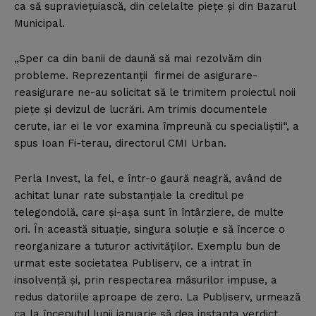
ca să supravieţuiască, din celelalte pieţe şi din Bazarul
Municipal.
„Sper ca din banii de daună să mai rezolvăm din
probleme. Reprezentanţii firmei de asigurare-
reasigurare ne-au solicitat să le trimitem proiectul noii
pieţe şi devizul de lucrări. Am trimis documentele
cerute, iar ei le vor examina împreună cu specialiştii“, a
spus Ioan Fi-terau, directorul CMI Urban.
Perla Invest, la fel, e într-o gaură neagră, având de
achitat lunar rate substanţiale la creditul pe
telegondolă, care şi-aşa sunt în întârziere, de multe
ori. În această situaţie, singura soluţie e să încerce o
reorganizare a tuturor activităţilor. Exemplu bun de
urmat este societatea Publiserv, ce a intrat în
insolvenţă şi, prin respectarea măsurilor impuse, a
redus datoriile aproape de zero. La Publiserv, urmează
ca la începutul lunii ianuarie să dea instanţa verdict