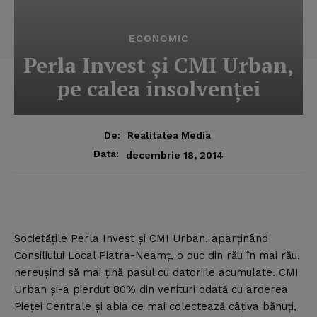
ECONOMIC
Perla Invest şi CMI Urban,
pe calea insolvenţei
De:
Realitatea Media
Data:
decembrie 18, 2014
Societăţile Perla Invest şi CMI Urban, aparţinând
Consiliului Local Piatra-Neamţ, o duc din rău în mai rău,
nereuşind să mai ţină pasul cu datoriile acumulate. CMI
Urban şi-a pierdut 80% din venituri odată cu arderea
Pieţei Centrale şi abia ce mai colectează câţiva bănuţi,