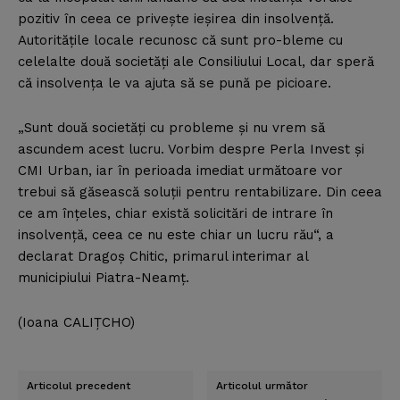
pozitiv în ceea ce priveşte ieşirea din insolvenţă.
Autorităţile locale recunosc că sunt pro-bleme cu
celelalte două societăţi ale Consiliului Local, dar speră
că insolvenţa le va ajuta să se pună pe picioare.
„Sunt două societăţi cu probleme şi nu vrem să
ascundem acest lucru. Vorbim despre Perla Invest şi
CMI Urban, iar în perioada imediat următoare vor
trebui să găsească soluţii pentru rentabilizare. Din ceea
ce am înţeles, chiar există solicitări de intrare în
insolvenţă, ceea ce nu este chiar un lucru rău“, a
declarat Dragoş Chitic, primarul interimar al
municipiului Piatra-Neamţ.
(Ioana CALIŢCHO)
Articolul precedent
Articolul următor