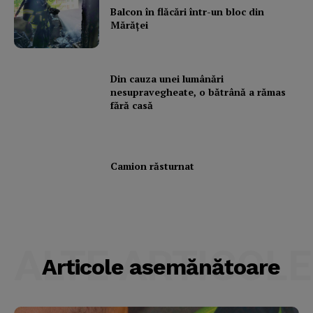
Balcon în flăcări într-un bloc din
Mărăţei
Din cauza unei lumânări
nesupravegheate, o bătrână a rămas
fără casă
Camion răsturnat
ALTE ARTICOLE
Articole asemănătoare