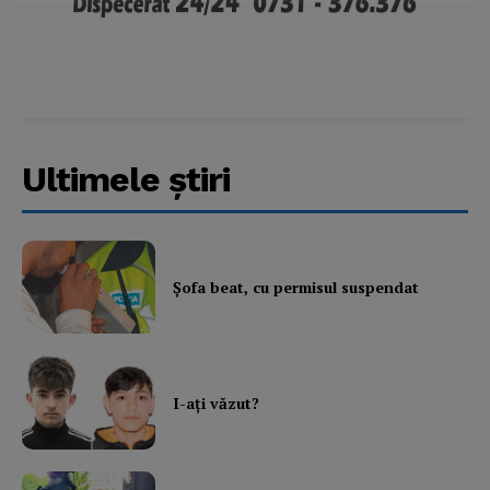
About
Contact us
Subscription Plans
My account
Ultimele ştiri
Şofa beat, cu permisul suspendat
I-aţi văzut?