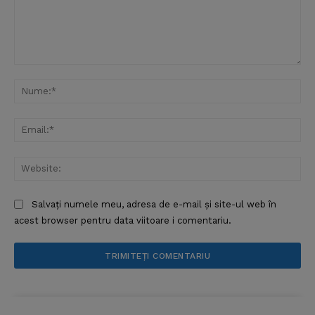
Comentariu:
Nu
Ema
Web
Salvați numele meu, adresa de e-mail și site-ul web în
acest browser pentru data viitoare i comentariu.