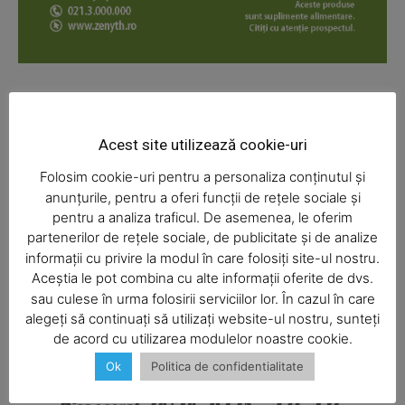
News Week
Magazine PRO
Acest site utilizează cookie-uri
Folosim cookie-uri pentru a personaliza conținutul și
anunțurile, pentru a oferi funcții de rețele sociale și
pentru a analiza traficul. De asemenea, le oferim
partenerilor de rețele sociale, de publicitate și de analize
informații cu privire la modul în care folosiți site-ul nostru.
Aceștia le pot combina cu alte informații oferite de dvs.
SUBSCRIBE NOW
sau culese în urma folosirii serviciilor lor. În cazul în care
alegeți să continuați să utilizați website-ul nostru, sunteți
de acord cu utilizarea modulelor noastre cookie.
Ok
Politica de confidentialitate
Company