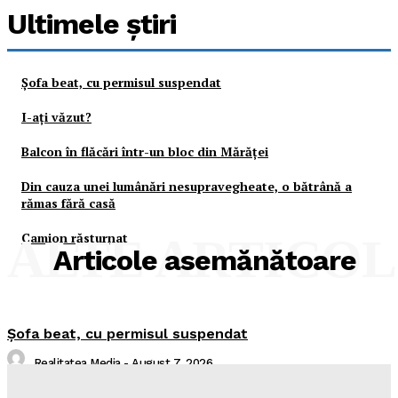
Ultimele ştiri
Şofa beat, cu permisul suspendat
I-aţi văzut?
Balcon în flăcări într-un bloc din Mărăţei
Din cauza unei lumânări nesupravegheate, o bătrână a
rămas fără casă
Camion răsturnat
ALTE ARTICO
Articole asemănătoare
Şofa beat, cu permisul suspendat
Realitatea Media
-
August 7, 2026