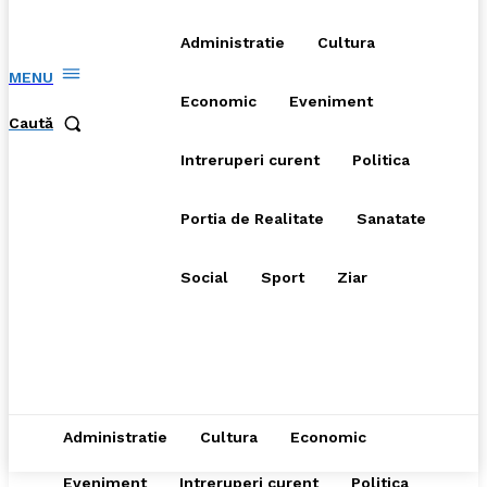
Administratie
Cultura
MENU
Economic
Eveniment
Caută
Intreruperi curent
Politica
Portia de Realitate
Sanatate
Social
Sport
Ziar
Administratie
Cultura
Economic
Eveniment
Intreruperi curent
Politica