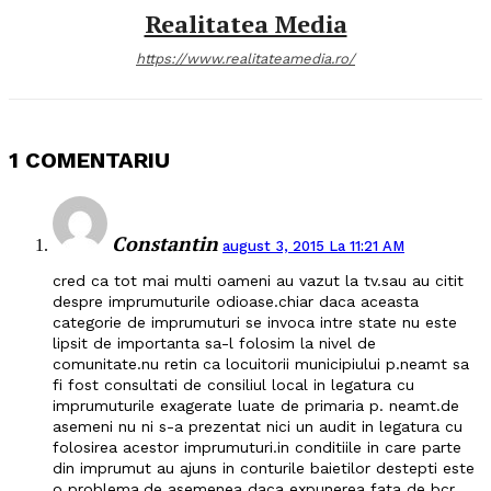
Realitatea Media
https://www.realitateamedia.ro/
1 COMENTARIU
Constantin
august 3, 2015 La 11:21 AM
cred ca tot mai multi oameni au vazut la tv.sau au citit
despre imprumuturile odioase.chiar daca aceasta
categorie de imprumuturi se invoca intre state nu este
lipsit de importanta sa-l folosim la nivel de
comunitate.nu retin ca locuitorii municipiului p.neamt sa
fi fost consultati de consiliul local in legatura cu
imprumuturile exagerate luate de primaria p. neamt.de
asemeni nu ni s-a prezentat nici un audit in legatura cu
folosirea acestor imprumuturi.in conditiile in care parte
din imprumut au ajuns in conturile baietilor destepti este
o problema.de asemenea daca expunerea fata de bcr