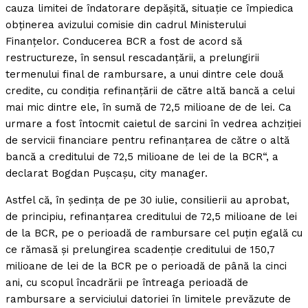
cauza limitei de îndatorare depăşită, situaţie ce împiedica
obţinerea avizului comisie din cadrul Ministerului
Finanţelor. Conducerea BCR a fost de acord să
restructureze, în sensul rescadanţării, a prelungirii
termenului final de rambursare, a unui dintre cele două
credite, cu condiţia refinanţării de către altă bancă a celui
mai mic dintre ele, în sumă de 72,5 milioane de de lei. Ca
urmare a fost întocmit caietul de sarcini în vedrea achziţiei
de servicii financiare pentru refinanţarea de către o altă
bancă a creditului de 72,5 milioane de lei de la BCR“, a
declarat Bogdan Puşcaşu, city manager.
Astfel că, în şedinţa de pe 30 iulie, consilierii au aprobat,
de principiu, refinanţarea creditului de 72,5 milioane de lei
de la BCR, pe o perioadă de rambursare cel puţin egală cu
ce rămasă şi prelungirea scadenţie creditului de 150,7
milioane de lei de la BCR pe o perioadă de până la cinci
ani, cu scopul încadrării pe întreaga perioadă de
rambursare a serviciului datoriei în limitele prevăzute de