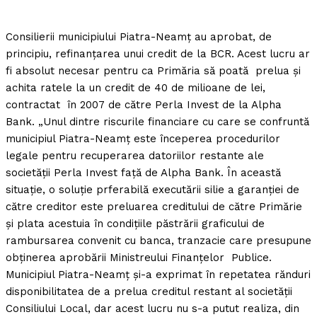
Consilierii municipiului Piatra-Neamţ au aprobat, de
principiu, refinanţarea unui credit de la BCR.
Acest lucru ar
fi absolut necesar pentru ca Primăria să poată prelua şi
achita ratele la un credit de 40 de milioane de lei,
contractat în 2007 de către Perla Invest de la Alpha
Bank. „Unul dintre riscurile financiare cu care se confruntă
municipiul Piatra-Neamţ este începerea procedurilor
legale pentru recuperarea datoriilor restante ale
societăţii Perla Invest faţă de Alpha Bank. În această
situaţie, o soluţie prferabilă executării silie a garanţiei de
către creditor este preluarea creditului de către Primărie
şi plata acestuia în condiţiile păstrării graficului de
rambursarea convenit cu banca, tranzacie care presupune
obţinerea aprobării Ministreului Finanţelor Publice.
Municipiul Piatra-Neamţ şi-a exprimat în repetatea rănduri
disponibilitatea de a prelua creditul restant al societăţii
Consiliului Local, dar acest lucru nu s-a putut realiza, din