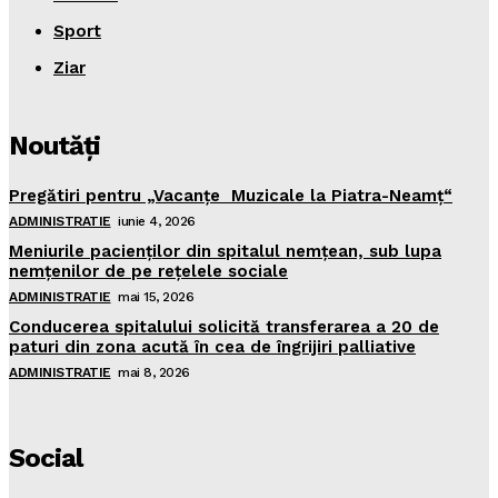
Sport
Ziar
Noutăţi
Pregătiri pentru „Vacanţe Muzicale la Piatra-Neamţ“
ADMINISTRATIE
iunie 4, 2026
Meniurile pacienţilor din spitalul nemţean, sub lupa
nemţenilor de pe reţelele sociale
ADMINISTRATIE
mai 15, 2026
Conducerea spitalului solicită transferarea a 20 de
paturi din zona acută în cea de îngrijiri palliative
ADMINISTRATIE
mai 8, 2026
Social