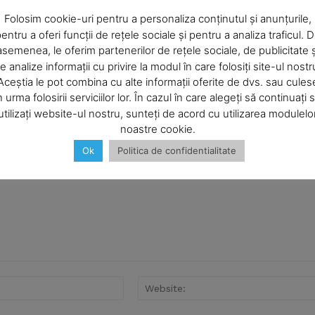
Company
Folosim cookie-uri pentru a personaliza conținutul și anunțurile,
entru a oferi funcții de rețele sociale și pentru a analiza traficul. 
asemenea, le oferim partenerilor de rețele sociale, de publicitate ș
About
e analize informații cu privire la modul în care folosiți site-ul nostr
Contact us
Aceștia le pot combina cu alte informații oferite de dvs. sau cules
Subscription Plans
n urma folosirii serviciilor lor. În cazul în care alegeți să continuați 
utilizați website-ul nostru, sunteți de acord cu utilizarea modulelo
My account
noastre cookie.
Ok
Politica de confidentialitate
E NOW
Email:*