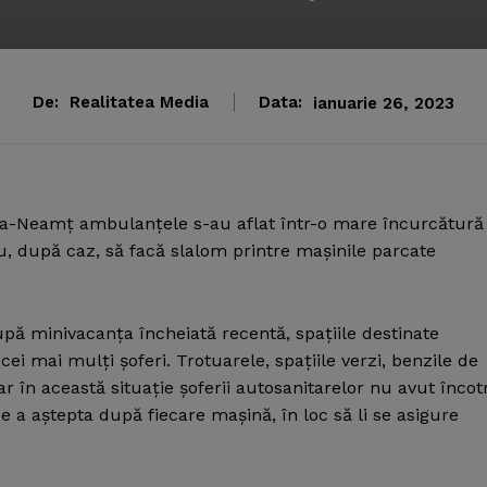
De:
Realitatea Media
Data:
ianuarie 26, 2023
atra-Neamţ ambulanţele s-au aflat într-o mare încurcătură
au, după caz, să facă slalom printre maşinile parcate
după minivacanţa încheiată recentă, spaţiile destinate
cei mai mulţi şoferi. Trotuarele, spaţiile verzi, benzile de
r în această situaţie şoferii autosanitarelor nu avut încot
de a aştepta după fiecare maşină, în loc să li se asigure