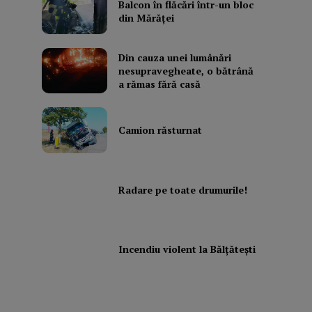
Balcon în flăcări într-un bloc
din Mărăţei
Din cauza unei lumânări
nesupravegheate, o bătrână
a rămas fără casă
Camion răsturnat
Radare pe toate drumurile!
Incendiu violent la Bălţăteşti