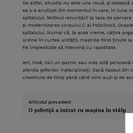
De altfel, situaţia nu este una nouă, şi datează
ea s-a acutizat din momentul în care, în luna oc
spitalului. Motivul renunţării la taxa de parcare
şi modernizarea corpului C al Policlinicii. Ocazi
spitalului. Numai că, la acea vreme, câţiva angaj
ordine în curtea unităţii, maşinile fiind ţinute 
fie împiedicate să intervină cu rapiditate.
ieri, însă, nici un paznic sau vreo altă persoan
atenţia şoferilor indisciplinaţi. Dacă haosul din 
chestiune de timp până când vom auzi şi de accid
Articolul precedent
O şoferiţă a intrat cu maşina în stâlp
News 
Magazin