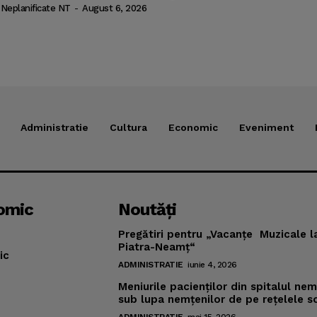
 Neplanificate NT
-
August 6, 2026
Administratie
Cultura
Economic
Eveniment
omic
Noutăţi
Pregătiri pentru „Vacanţe Muzicale l
Piatra-Neamţ“
ic
ADMINISTRATIE
iunie 4, 2026
Meniurile pacienţilor din spitalul ne
sub lupa nemţenilor de pe reţelele s