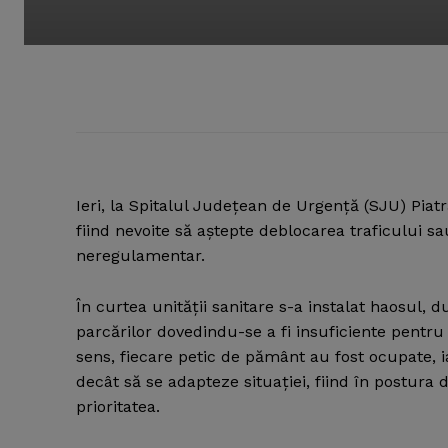
Ieri, la Spitalul Judeţean de Urgenţă (SJU) Pi
fiind nevoite să aştepte deblocarea traficului s
neregulamentar.
În curtea unităţii sanitare s-a instalat haosul, 
parcărilor dovedindu-se a fi insuficiente pentru 
sens, fiecare petic de pământ au fost ocupate, ia
decât să se adapteze situaţiei, fiind în postura 
prioritatea.