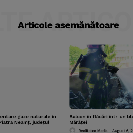
LTE ARTICO
Articole asemănătoare
mentare gaze naturale in
Balcon în flăcări într-un bl
Piatra Neamț, județul
Mărăţei
Realitatea Media
-
August 6, 