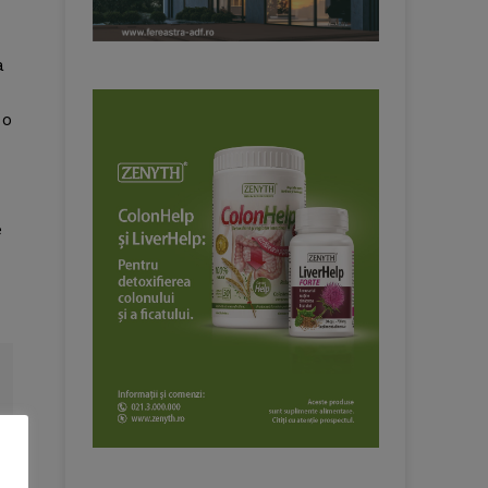
a
 o
e