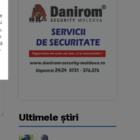
De
i
u.
e
să
r
Ultimele ştiri
Website: