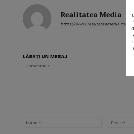
Realitatea Media
p
https://www.realitateamedia.ro/
d
î
LĂSAȚI UN MESAJ
SUBSCRIB
Comentariu:
Nume:*