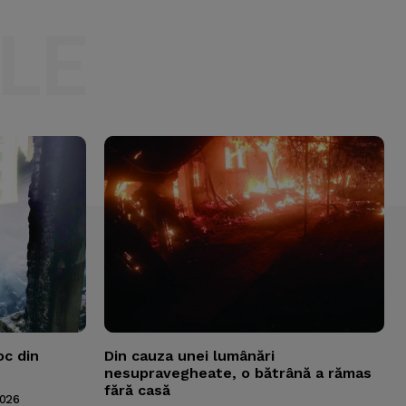
LE
oc din
Din cauza unei lumânări
nesupravegheate, o bătrână a rămas
fără casă
2026