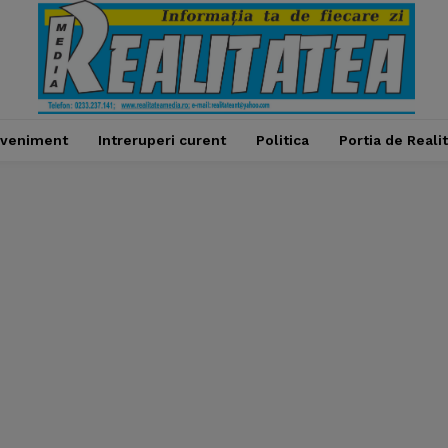
veniment
Intreruperi curent
Politica
Portia de Reali