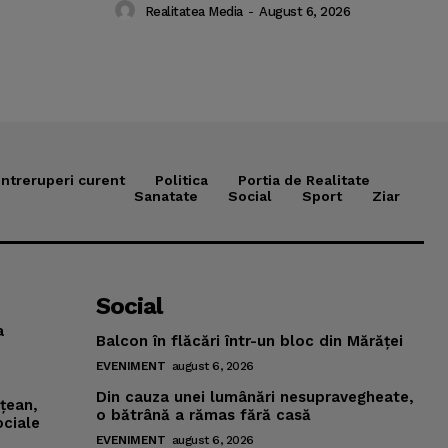
Realitatea Media
-
August 6, 2026
Intreruperi curent
Politica
Portia de Realitate
Sanatate
Social
Sport
Ziar
Social
a
Balcon în flăcări într-un bloc din Mărăţei
EVENIMENT
august 6, 2026
Din cauza unei lumânări nesupravegheate,
mţean,
o bătrână a rămas fără casă
ociale
EVENIMENT
august 6, 2026