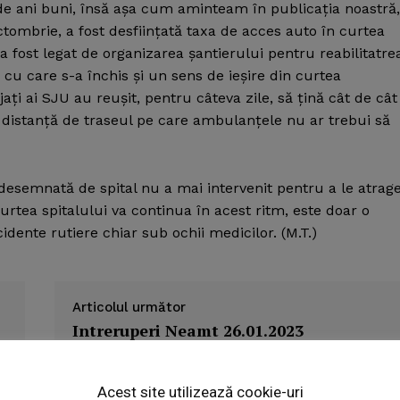
 de ani buni, însă aşa cum aminteam în publicaţia noastră,
tombrie, a fost desfiinţată taxa de acces auto în curtea
 a fost legat de organizarea şantierului pentru reabilitatre
e cu care s-a închis şi un sens de ieşire din curtea
aţi ai SJU au reuşit, pentru câteva zile, să ţină cât de cât
la distanţă de traseul pe care ambulanţele nu ar trebui să
ă desemnată de spital nu a mai intervenit pentru a le atrag
curtea spitalului va continua în acest ritm, este doar o
ente rutiere chiar sub ochii medicilor. (M.T.)
Articolul următor
Intreruperi Neamt 26.01.2023
Week
e PRO
Acest site utilizează cookie-uri