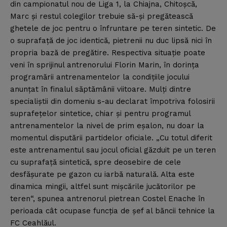
din campionatul nou de Liga 1, la Chiajna, Chitoşcă,
Marc şi restul colegilor trebuie să-şi pregătească
ghetele de joc pentru o înfruntare pe teren sintetic. De
o suprafaţă de joc identică, pietrenii nu duc lipsă nici în
propria bază de pregătire. Respectiva situaţie poate
veni în sprijinul antrenorului Florin Marin, în dorinţa
programării antrenamentelor la condiţiile jocului
anunţat în finalul săptămânii viitoare. Mulţi dintre
specialiştii din domeniu s-au declarat împotriva folosirii
suprafeţelor sintetice, chiar şi pentru programul
antrenamentelor la nivel de prim eşalon, nu doar la
momentul disputării partidelor oficiale. „Cu totul diferit
este antrenamentul sau jocul oficial găzduit pe un teren
cu suprafaţă sintetică, spre deosebire de cele
desfăşurate pe gazon cu iarbă naturală. Alta este
dinamica mingii, altfel sunt mişcările jucătorilor pe
teren“, spunea antrenorul pietrean Costel Enache în
perioada cât ocupase funcţia de şef al băncii tehnice la
FC Ceahlăul.