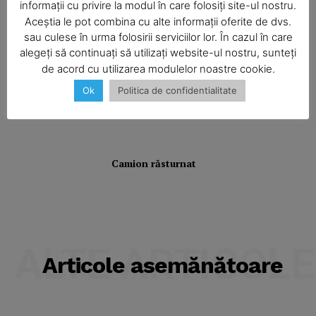
informații cu privire la modul în care folosiți site-ul nostru.
Balcon în flăcări într-un bloc din
Mărăţei
Aceștia le pot combina cu alte informații oferite de dvs.
SUBSCRIBE NOW
sau culese în urma folosirii serviciilor lor. În cazul în care
alegeți să continuați să utilizați website-ul nostru, sunteți
de acord cu utilizarea modulelor noastre cookie.
Din cauza unei lumânări
nesupravegheate, o bătrână a rămas
Ok
Politica de confidentialitate
Company
fără casă
About
Contact us
Camion răsturnat
Subscription Plans
My account
ALTE ARTICOLE
Articole asemănătoare