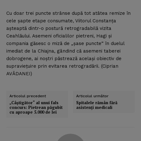
Cu doar trei puncte strânse după tot atâtea remize în
cele şapte etape consumate, Viitorul Constanţa
aşteaptă dintr-o postură retrogradabilă vizita
Ceahlăului. Asemeni oficialilor pietreni, Hagi şi
compania găsesc o miză de „şase puncte“ în duelul
imediat de la Chiajna, gândind că asemeni taberei
dobrogene, ai noştri păstrează acelaşi obiectiv de
supravieţuire prin evitarea retrogradării. (Ciprian
AVĂDANEI)
Articolul precedent
Articolul următor
„Câştigător“ al unui fals
Spitalele rămân fără
concurs: Pietrean păgubit
asistenţi medicali
cu aproape 5.000 de lei