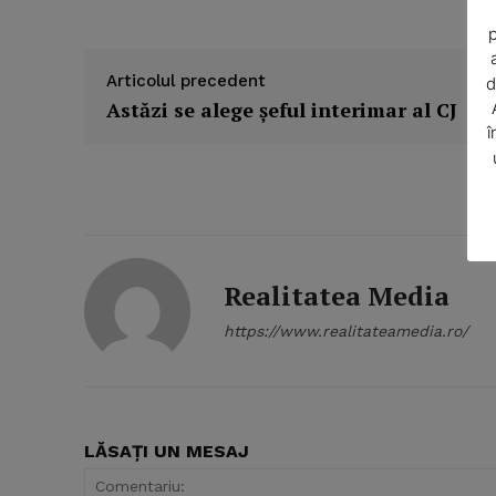
p
Articolul precedent
d
Astăzi se alege şeful interimar al CJ
î
SUBSCRIB
Realitatea Media
https://www.realitateamedia.ro/
LĂSAȚI UN MESAJ