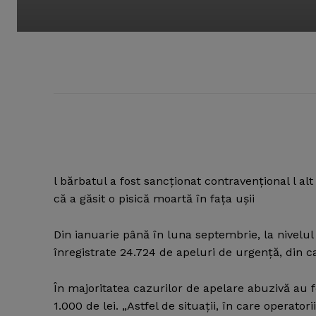
l bărbatul a fost sancţionat contravenţional l a
că a găsit o pisică moartă în faţa uşii
Din ianuarie până în luna septembrie, la nivelul
înregistrate 24.724 de apeluri de urgenţă, din c
În majoritatea cazurilor de apelare abuzivă au f
1.000 de lei. „Astfel de situaţii, în care operat