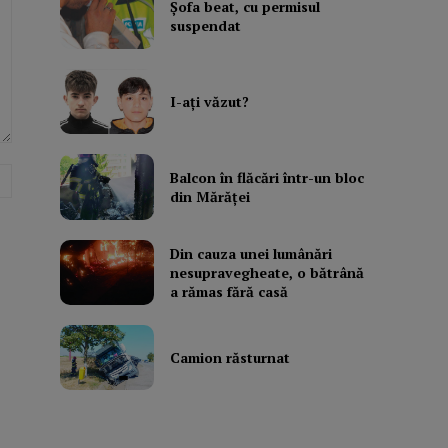
Şofa beat, cu permisul
suspendat
I-aţi văzut?
Website:
Balcon în flăcări într-un bloc
din Mărăţei
Din cauza unei lumânări
nesupravegheate, o bătrână
a rămas fără casă
Camion răsturnat