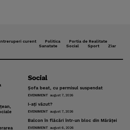
Intreruperi curent
Politica
Portia de Realitate
Sanatate
Social
Sport
Ziar
Social
a
Şofa beat, cu permisul suspendat
EVENIMENT
august 7, 2026
I-aţi văzut?
mţean,
ociale
EVENIMENT
august 7, 2026
Balcon în flăcări într-un bloc din Mărăţei
erarea
EVENIMENT
august 6, 2026