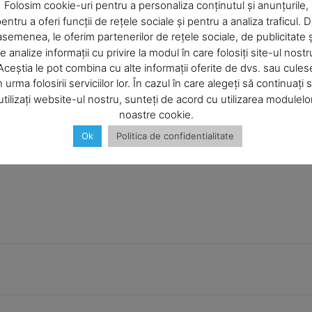
Company
Folosim cookie-uri pentru a personaliza conținutul și anunțurile,
entru a oferi funcții de rețele sociale și pentru a analiza traficul. 
asemenea, le oferim partenerilor de rețele sociale, de publicitate ș
About
Articolul următor
e analize informații cu privire la modul în care folosiți site-ul nostr
Contact us
Volei feminin – Divizia A1 / În marele
Aceștia le pot combina cu alte informații oferite de dvs. sau cules
derby al Moldovei, Unic iar se tratează
Subscription Plans
n urma folosirii serviciilor lor. În cazul în care alegeți să continuați 
cu Penicilina de Iaşi
utilizați website-ul nostru, sunteți de acord cu utilizarea modulelo
My account
noastre cookie.
Ok
Politica de confidentialitate
E NOW