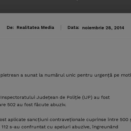
De:
Realitatea Media
Data:
noiembrie 28, 2014
lt pietrean a sunat la numărul unic pentru urgenţă pe mot
 Inspectoratului Judeţean de Poliţie (IJP) au fost
are 502 au fost făcute abuziv.
ost aplicate sancţiuni contraveţionale cuprinse între 500 
orii 112 s-au confruntat cu apeluri abuzive, îngreunând