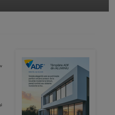
iv
şi