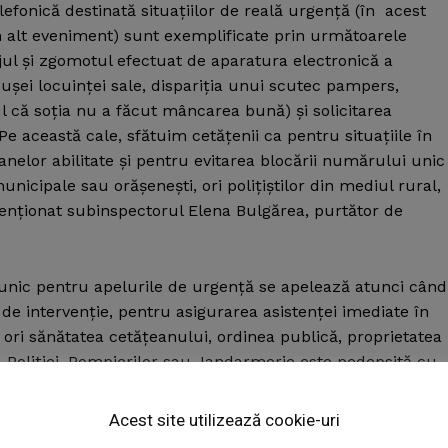
lefonică destinată situaţiilor de reală urgenţă (în acest
un alt eveniment) sunt exemplificate prin următoarele
jul şi zgomotul efectuat de aparatura electronică a
 uşei locuinţei sale, dispariţia unui scutec pampers,
nul că soţia nu a făcut mâncarea bună) şi solicitarea
Pe această cale, sfătuim cetăţenii ca pentru situaţiile în
nelor abilitate şi pentru evitarea blocării numărului unic
unicipale sau orăşeneşti, ori poliţiştilor din mediul rural,
 atenţionat subinspectorul Elena Bulgărea, purtător de
nic pentru apelurile de urgenţă se apelează atunci când
 de intervenţie, pentru asigurarea asistenţei imediate în
tea ori sănătatea cetăţeanului, ordinea publică, proprietatea
 a Poliţiei, Pompierilor sau Jandarmerie este pedepsită cu
Week
e PRO
Acest site utilizează cookie-uri