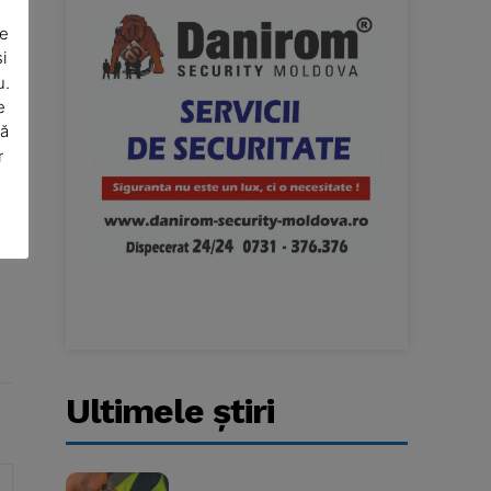
De
i
u.
e
să
r
Ultimele ştiri