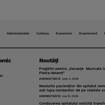
Administratie
Cultura
Economic
Eveniment
omic
Noutăţi
Pregătiri pentru „Vacanţe Muzicale l
Piatra-Neamţ“
ic
ADMINISTRATIE
iunie 4, 2026
Meniurile pacienţilor din spitalul ne
sub lupa nemţenilor de pe reţelele s
ADMINISTRATIE
mai 15, 2026
Conducerea spitalului solicită transf