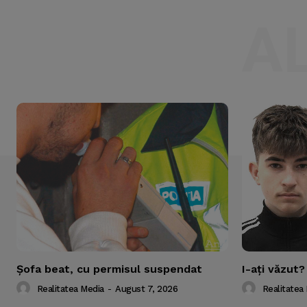
A
Şofa beat, cu permisul suspendat
I-aţi văzut?
Realitatea Media
-
August 7, 2026
Realitatea