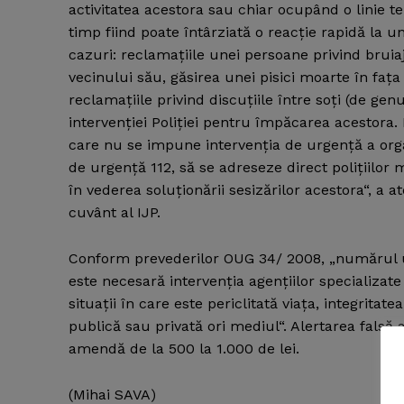
activitatea acestora sau chiar ocupând o linie te
timp fiind poate întârziată o reacţie rapidă la 
cazuri: reclamaţiile unei persoane privind bruia
vecinului său, găsirea unei pisici moarte în faţa
reclamaţiile privind discuţiile între soţi (de ge
intervenţiei Poliţiei pentru împăcarea acestora. 
care nu se impune intervenţia de urgenţă a orga
de urgenţă 112, să se adreseze direct poliţiilor m
în vederea soluţionării sesizărilor acestora“, a
cuvânt al IJP.
Conform prevederilor OUG 34/ 2008, „numărul u
este necesară intervenţia agenţiilor specializate
situaţii în care este periclitată viaţa, integrita
publică sau privată ori mediul“. Alertarea falsă
News 
amendă de la 500 la 1.000 de lei.
Magazin
(Mihai SAVA)