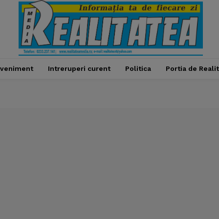
veniment
Intreruperi curent
Politica
Portia de Reali