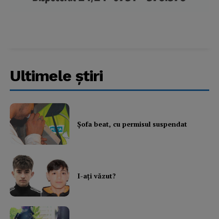
About
Contact us
Subscription Plans
My account
Ultimele ştiri
Şofa beat, cu permisul suspendat
I-aţi văzut?