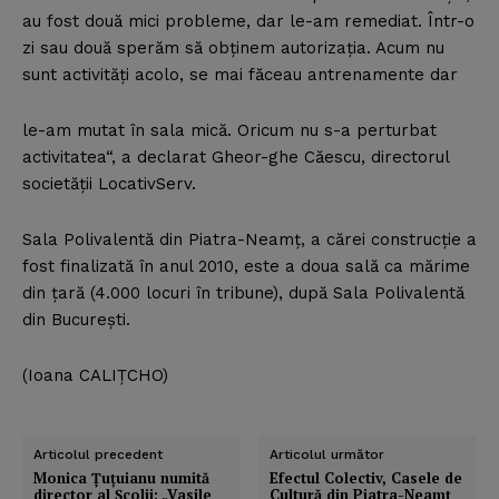
au fost două mici probleme, dar le-am remediat. Într-o
zi sau două sperăm să obţinem autorizaţia. Acum nu
sunt activităţi acolo, se mai făceau antrenamente dar
le-am mutat în sala mică. Oricum nu s-a perturbat
activitatea“, a declarat Gheor-ghe Căescu, directorul
societăţii LocativServ.
Sala Polivalentă din Piatra-Neamţ, a cărei construcţie a
fost finalizată în anul 2010, este a doua sală ca mărime
din ţară (4.000 locuri în tribune), după Sala Polivalentă
din Bucureşti.
(Ioana CALIŢCHO)
Articolul precedent
Articolul următor
Monica Ţuţuianu numită
Efectul Colectiv, Casele de
director al Şcolii: „Vasile
Cultură din Piatra-Neamţ