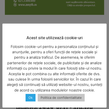
News Week
Magazine PRO
Acest site utilizează cookie-uri
Folosim cookie-uri pentru a personaliza conținutul și
anunțurile, pentru a oferi funcții de rețele sociale și
pentru a analiza traficul. De asemenea, le oferim
partenerilor de rețele sociale, de publicitate și de analize
informații cu privire la modul în care folosiți site-ul nostru.
Aceștia le pot combina cu alte informații oferite de dvs.
SUBSCRIBE NOW
sau culese în urma folosirii serviciilor lor. În cazul în care
alegeți să continuați să utilizați website-ul nostru, sunteți
de acord cu utilizarea modulelor noastre cookie.
Ok
Politica de confidentialitate
Company