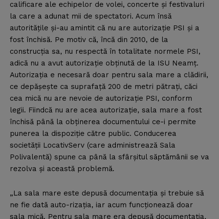
calificare ale echipelor de volei, concerte şi festivaluri
la care a adunat mii de spectatori. Acum însă
autorităţile şi-au amintit că nu are autorizaţie PSI şi a
fost închisă. Pe motiv că, încă din 2010, de la
construcţia sa, nu respectă în totalitate normele PSI,
adică nu a avut autorizaţie obţinută de la ISU Neamţ.
Autorizaţia e necesară doar pentru sala mare a clădirii,
ce depăşeşte ca suprafaţă 200 de metri pătraţi, căci
cea mică nu are nevoie de autorizaţie PSI, conform
legii. Fiindcă nu are acea autorizaţie, sala mare a fost
închisă până la obţinerea documentului ce-i permite
punerea la dispoziţie către public. Conducerea
societăţii LocativServ (care administrează Sala
Polivalentă) spune ca până la sfârşitul săptămânii se va
rezolva şi această problemă.
„La sala mare este depusă documentaţia şi trebuie să
ne fie dată auto-rizaţia, iar acum funcţionează doar
sala mică. Pentru sala mare era depusă documentaţia,