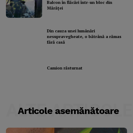
Balcon în flăcări într-un bloc din
Mărăţei
Din cauza unei lumânări
nesupravegheate, o bătrână a rămas
fără casă
Camion răsturnat
ALTE ARTICOLE
Articole asemănătoare