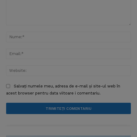
Comentariu:
Nu
Ema
Web
Salvați numele meu, adresa de e-mail și site-ul web în
acest browser pentru data viitoare i comentariu.