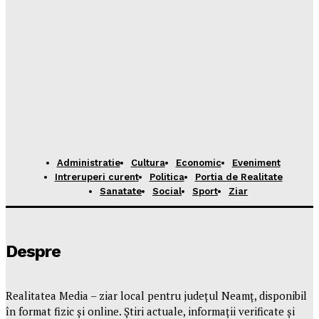
Administratie
Cultura
Economic
Eveniment
Intreruperi curent
Politica
Portia de Realitate
Sanatate
Social
Sport
Ziar
Despre
Realitatea Media – ziar local pentru județul Neamț, disponibil
în format fizic și online. Știri actuale, informații verificate și