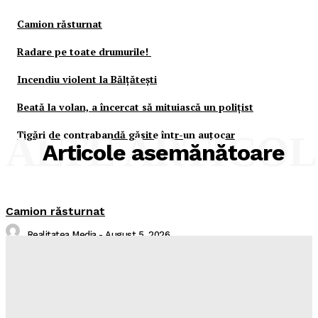
Camion răsturnat
Radare pe toate drumurile!
Incendiu violent la Bălţăteşti
Beată la volan, a încercat să mituiască un poliţist
Ţigări de contrabandă găsite într-un autocar
ALTE ARTICO
Articole asemănătoare
Camion răsturnat
Realitatea Media
-
August 5, 2026
Radare pe toate drumurile!
Realitatea Media
-
August 5, 2026