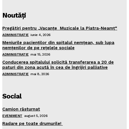
Noutăţi
Pregătiri pentru „Vacanţe Muzicale la Piatra-Neamţ“
ADMINISTRATIE
iunie 4, 2026
Meniurile pacienţilor din spitalul nemţean, sub lupa
nemţenilor de pe reţelele sociale
ADMINISTRATIE
mai 15, 2026
Conducerea spitalului solicită transferarea a 20 de
paturi din zona acută în cea de îngrijiri palliative
ADMINISTRATIE
mai 8, 2026
Social
Camion răsturnat
EVENIMENT
august 5, 2026
Radare pe toate drumurile!