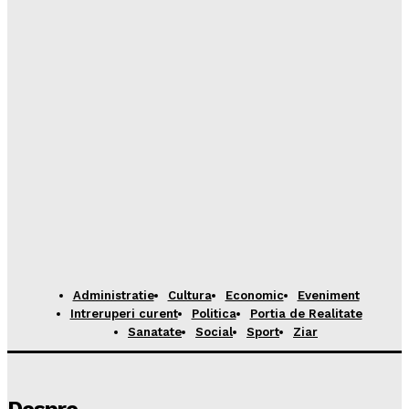
Administratie
Cultura
Economic
Eveniment
Intreruperi curent
Politica
Portia de Realitate
Sanatate
Social
Sport
Ziar