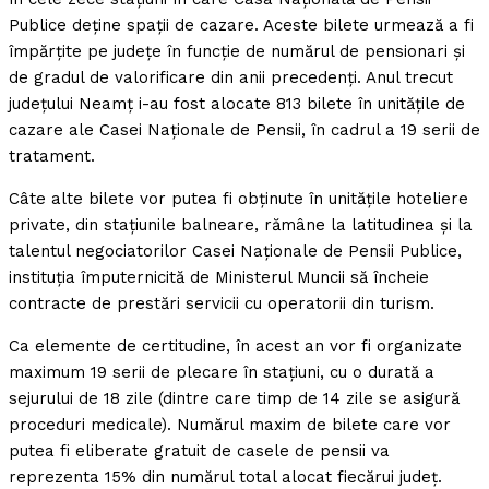
Publice deţine spaţii de cazare. Aceste bilete urmează a fi
împărţite pe judeţe în funcţie de numărul de pensionari şi
de gradul de valorificare din anii precedenţi. Anul trecut
judeţului Neamţ i-au fost alocate 813 bilete în unităţile de
cazare ale Casei Naţionale de Pensii, în cadrul a 19 serii de
tratament.
Câte alte bilete vor putea fi obţinute în unităţile hoteliere
private, din staţiunile balneare, rămâne la latitudinea şi la
talentul negociatorilor Casei Naţionale de Pensii Publice,
instituţia împuternicită de Ministerul Muncii să încheie
contracte de prestări servicii cu operatorii din turism.
Ca elemente de certitudine, în acest an vor fi organizate
maximum 19 serii de plecare în staţiuni, cu o durată a
sejurului de 18 zile (dintre care timp de 14 zile se asigură
proceduri medicale). Numărul maxim de bilete care vor
putea fi eliberate gratuit de casele de pensii va
reprezenta 15% din numărul total alocat fiecărui judeţ.