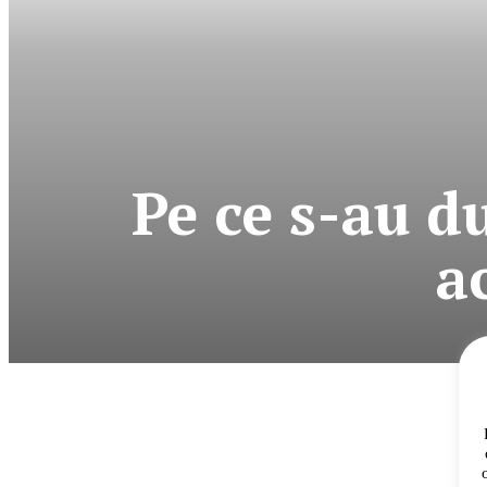
Pe ce s-au du
a
News Week
Magazine P