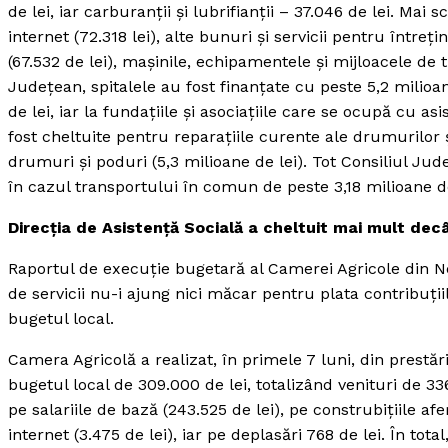
de lei, iar carburanţii şi lubrifianţii – 37.046 de lei. Mai 
internet (72.318 lei), alte bunuri şi servicii pentru întreţ
(67.532 de lei), maşinile, echipamentele şi mijloacele de t
Judeţean, spitalele au fost finanţate cu peste 5,2 milioa
de lei, iar la fundaţiile şi asociaţiile care se ocupă cu a
fost cheltuite pentru reparaţiile curente ale drumurilor şi
drumuri şi poduri (5,3 milioane de lei). Tot Consiliul Ju
în cazul transportului în comun de peste 3,18 milioane de
Direcţia de Asistenţă Socială a cheltuit mai mult dec
Raportul de execuţie bugetară al Camerei Agricole din Nea
de servicii nu-i ajung nici măcar pentru plata contribuţii
bugetul local.
Camera Agricolă a realizat, în primele 7 luni, din prestări
bugetul local de 309.000 de lei, totalizând venituri de 33
pe salariile de bază (243.525 de lei), pe construbiţiile afe
internet (3.475 de lei), iar pe deplasări 768 de lei. În tota