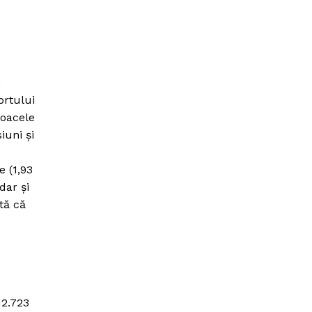
,
ortului
loacele
iuni şi
e (1,93
dar şi
tă că
12.723