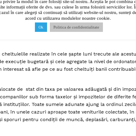
u privire la modul în care folosiți site-ul nostru. Aceștia le pot combina 
alte informații oferite de dvs. sau culese în urma folosirii serviciilor lor. Î
Contact us
cazul în care alegeți să continuați să utilizați website-ul nostru, sunteți d
De:
Realitatea Media
august 20, 2016
Data:
Subscription Plans
acord cu utilizarea modulelor noastre cookie.
My account
Ok
Politica de confidentialitate
E NOW
 cheltuielile realizate în cele şapte luni trecute ale acestu
de execuţie bugetară şi cele agregate la nivel de ordonato
an interesat să afle pe ce au fost cheltuiţi banii contribuabi
 alocate de stat din taxa pe valoarea adăugată şi din impoz
companiilor sub forma taxelor şi impozitelor de diferite fe
 instituţiilor. Toate sumele adunate ajung la ordinul zecil
 bani, în unele cazuri aproape toate veniturile colectate, în 
 şi sporuri pentru condiţii de muncă, deplasări, carburanţi