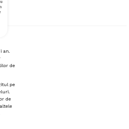
cu
n
e
i an.
r
lilor de
itul pe
luri.
or de
altele
,