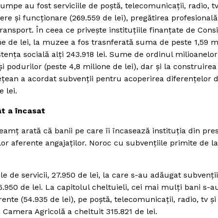
scumpe au fost serviciile de poştă, telecomunicaţii, radio, tv
inere şi funcţionare (269.559 de lei), pregătirea profesională
ransport. În ceea ce priveşte instituţiile finanţate de Consi
ne de lei, la muzee a fos trasnferată suma de peste 1,59 m
sistenţa socială alţi 243.918 lei. Sume de ordinul milioanelo
 podurilor (peste 4,8 milione de lei), dar şi la construirea
deţean a acordat subvenţii pentru acoperirea diferenţelor 
 lei.
ât a încasat
mţ arată că banii pe care îi încasează instituţia din pres
lor aferente angajaţilor. Noroc cu subvenţiile primite de la
le de servicii, 27.950 de lei, la care s-au adăugat subvenţii
6.950 de lei. La capitolul cheltuieli, cei mai mulţi bani s-
rente (54.935 de lei), pe poştă, telecomunicaţii, radio, tv şi
l, Camera Agricolă a cheltuit 315.821 de lei.