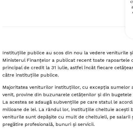
c
SUBSCRIB
Instituţiile publice au scos din nou la vedere veniturile şi
Ministerul Finanţelor a publicat recent toate rapoartele 
principal de credit la 31 iulie, astfel încât fiecare cetăţe
către instituţiile publice.
Majoritatea veniturilor instituţiilor, cu excepţia sumelor
venit, provine din buzunarele cetăţenilor şi din bugetele 
La acestea se adaugă subvenţiile pe care statul le acordă
milioane de lei. La rândul lor, instituţiile cheltuie aceşti
veniturile sunt depăşite cu mult de cheltuieli, pe salarii
pregătire profesională, bunuri şi servicii.