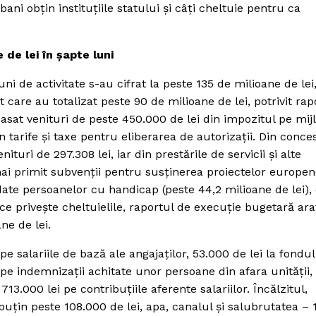
ani obţin instituţiile statului şi câţi cheltuie pentru ca
 de lei în şapte luni
uni de activitate s-au cifrat la peste 135 de milioane de lei
care au totalizat peste 90 de milioane de lei, potrivit rap
casat venituri de peste 450.000 de lei din impozitul pe mij
n tarife şi taxe pentru eliberarea de autorizaţii. Din conces
nituri de 297.308 lei, iar din prestările de servicii şi alte
mai primit subvenţii pentru susţinerea proiectelor europen
date persoanelor cu handicap (peste 44,2 milioane de lei), 
a ce priveşte cheltuielile, raportul de execuţie bugetară ara
ne de lei.
e salariile de bază ale angajaţilor, 53.000 de lei la fondul
pe indemnizaţii achitate unor persoane din afara unităţii,
13.000 lei pe contribuţiile aferente salariilor. Încălzitul,
puţin peste 108.000 de lei, apa, canalul şi salubrutatea – 