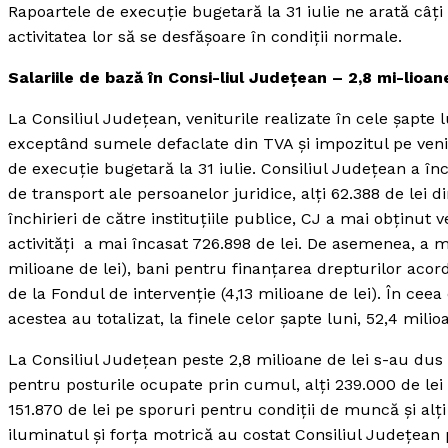
Rapoartele de execuţie bugetară la 31 iulie ne arată câţi b
activitatea lor să se desfăşoare în condiţii normale.
Salariile de bază în Consi-liul Judeţean – 2,8 mi-lioane
La Consiliul Judeţean, veniturile realizate în cele şapte l
exceptând sumele defaclate din TVA şi impozitul pe venit 
de execuţie bugetară la 31 iulie. Consiliul Judeţean a în
de transport ale persoanelor juridice, alţi 62.388 de lei di
închirieri de către instituţiile publice, CJ a mai obţinut ve
activităţi a mai încasat 726.898 de lei. De asemenea, a 
milioane de lei), bani pentru finanţarea drepturilor acor
de la Fondul de intervenţie (4,13 milioane de lei). În cee
acestea au totalizat, la finele celor şapte luni, 52,4 milioa
La Consiliul Judeţean peste 2,8 milioane de lei s-au dus p
pentru posturile ocupate prin cumul, alţi 239.000 de lei 
151.870 de lei pe sporuri pentru condiţii de muncă şi alţi 7
iluminatul şi forţa motrică au costat Consiliul Judeţean 