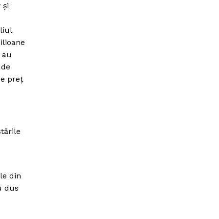
 şi
liul
ilioane
r au
 de
de preţ
tările
le din
au dus