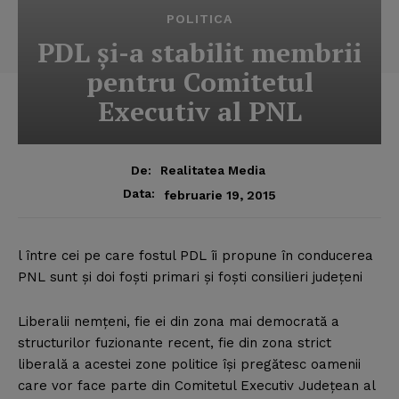
POLITICA
PDL şi-a stabilit membrii
pentru Comitetul
Executiv al PNL
De:
Realitatea Media
Data:
februarie 19, 2015
l între cei pe care fostul PDL îi propune în conducerea
PNL sunt şi doi foşti primari şi foşti consilieri judeţeni
Liberalii nemţeni, fie ei din zona mai democrată a
structurilor fuzionante recent, fie din zona strict
liberală a acestei zone politice îşi pregătesc oamenii
care vor face parte din Comitetul Executiv Judeţean al