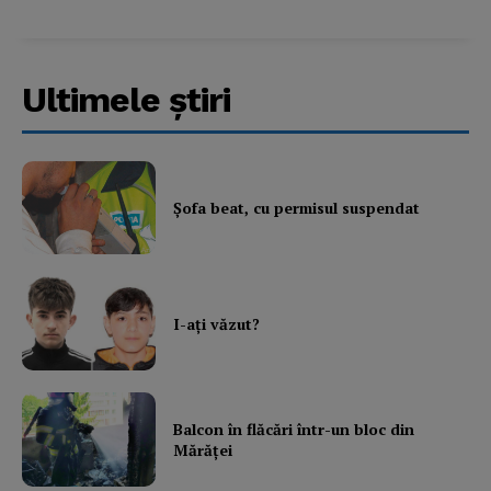
Ultimele ştiri
Şofa beat, cu permisul suspendat
I-aţi văzut?
Balcon în flăcări într-un bloc din
Mărăţei