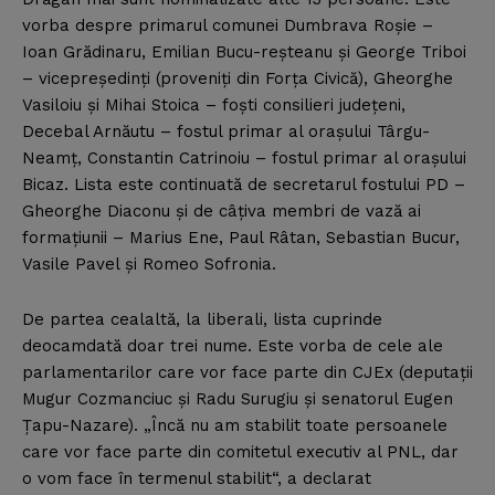
vorba despre primarul comunei Dumbrava Roşie –
Ioan Grădinaru, Emilian Bucu-reşteanu şi George Triboi
– vicepreşedinţi (proveniţi din Forţa Civică), Gheorghe
Vasiloiu şi Mihai Stoica – foşti consilieri judeţeni,
Decebal Arnăutu – fostul primar al oraşului Târgu-
Neamţ, Constantin Catrinoiu – fostul primar al oraşului
Bicaz. Lista este continuată de secretarul fostului PD –
Gheorghe Diaconu şi de câţiva membri de vază ai
formaţiunii – Marius Ene, Paul Râtan, Sebastian Bucur,
Vasile Pavel şi Romeo Sofronia.
De partea cealaltă, la liberali, lista cuprinde
deocamdată doar trei nume. Este vorba de cele ale
parlamentarilor care vor face parte din CJEx (deputaţii
Mugur Cozmanciuc şi Radu Surugiu şi senatorul Eugen
Ţapu-Nazare). „Încă nu am stabilit toate persoanele
care vor face parte din comitetul executiv al PNL, dar
o vom face în termenul stabilit“, a declarat