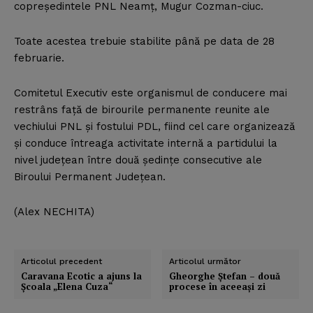
copreşedintele PNL Neamţ, Mugur Cozman-ciuc.
Toate acestea trebuie stabilite până pe data de 28
februarie.
Comitetul Executiv este organismul de conducere mai
restrâns faţă de birourile permanente reunite ale
vechiului PNL şi fostului PDL, fiind cel care organizează
şi conduce întreaga activitate internă a partidului la
nivel judeţean între două şedinţe consecutive ale
Biroului Permanent Judeţean.
(Alex NECHITA)
Articolul precedent
Articolul următor
Caravana Ecotic a ajuns la
Gheorghe Ştefan – două
Şcoala „Elena Cuza“
procese în aceeaşi zi