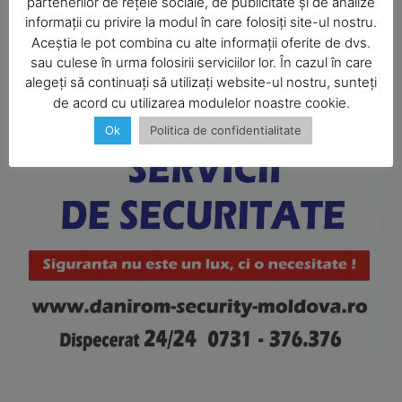
partenerilor de rețele sociale, de publicitate și de analize
informații cu privire la modul în care folosiți site-ul nostru.
Aceștia le pot combina cu alte informații oferite de dvs.
SUBSCRIBE NOW
sau culese în urma folosirii serviciilor lor. În cazul în care
alegeți să continuați să utilizați website-ul nostru, sunteți
de acord cu utilizarea modulelor noastre cookie.
Ok
Politica de confidentialitate
Company
About
Contact us
Subscription Plans
My account