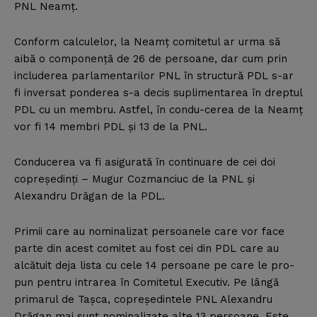
PNL Neamţ.
Conform calculelor, la Neamţ comitetul ar urma să
aibă o componenţă de 26 de persoane, dar cum prin
includerea parlamentarilor PNL în structură PDL s-ar
fi inversat ponderea s-a decis suplimentarea în dreptul
PDL cu un membru. Astfel, în condu-cerea de la Neamţ
vor fi 14 membri PDL şi 13 de la PNL.
Conducerea va fi asigurată în continuare de cei doi
copreşedinţi – Mugur Cozmanciuc de la PNL şi
Alexandru Drăgan de la PDL.
Primii care au nominalizat persoanele care vor face
parte din acest comitet au fost cei din PDL care au
alcătuit deja lista cu cele 14 persoane pe care le pro-
pun pentru intrarea în Comitetul Executiv. Pe lângă
primarul de Taşca, copreşedintele PNL Alexandru
Drăgan mai sunt nominalizate alte 13 persoane. Este