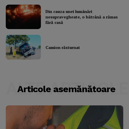
Din cauza unei lumânări
nesupravegheate, o bătrână a rămas
fără casă
Camion răsturnat
ALTE ARTICOLE
Articole asemănătoare