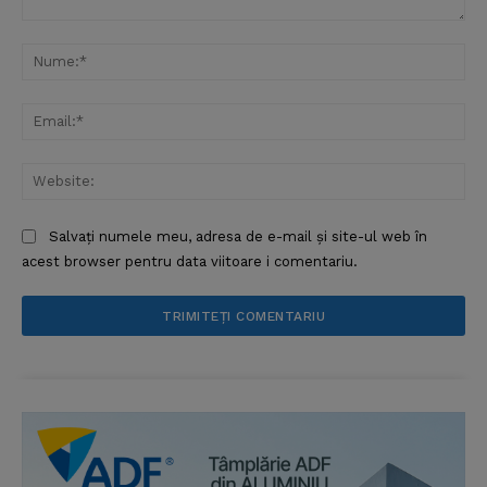
Comentariu:
Nu
Ema
Web
Salvați numele meu, adresa de e-mail și site-ul web în
acest browser pentru data viitoare i comentariu.