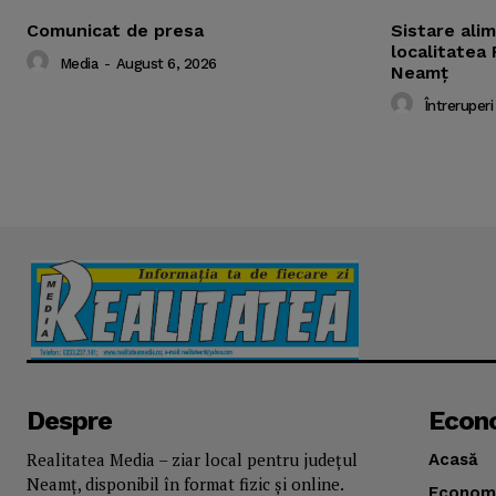
Comunicat de presa
Sistare ali
localitatea 
Media
-
August 6, 2026
Neamț
Întreruperi
Despre
Econ
Realitatea Media – ziar local pentru județul
Acasă
Neamț, disponibil în format fizic și online.
Econom