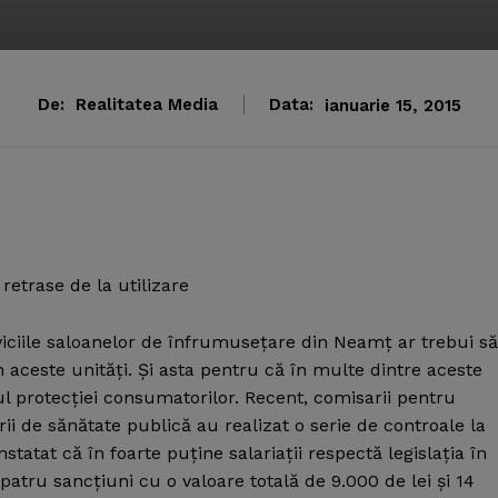
De:
Realitatea Media
Data:
ianuarie 15, 2015
retrase de la utilizare
iciile saloanelor de înfrumuseţare din Neamţ ar trebui să
n aceste unităţi. Şi asta pentru că în multe dintre aceste
l protecţiei consumatorilor. Recent, comisarii pentru
i de sănătate publică au realizat o serie de controale la
atat că în foarte puţine salariaţii respectă legislaţia în
patru sancţiuni cu o valoare totală de 9.000 de lei şi 14