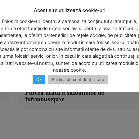
e PRO
depistat faptul că practică promoţii la diverse produse
Acest site utilizează cookie-uri
cumpărată, primiţi un fond de ten cadou“ şi „La
Company
en, primiţi cadou o cremă de ochi antirid“, fără a fi
Folosim cookie-uri pentru a personaliza conținutul și anunțurile,
 respectivă sau faptul că acestea se desfăşoară in limita
entru a oferi funcții de rețele sociale și pentru a analiza traficul. 
economici verificaţi nu aveau afişate preţurile şi tarifele în
asemenea, le oferim partenerilor de rețele sociale, de publicitate ș
About
e analize informații cu privire la modul în care folosiți site-ul nostr
tit.
Contact us
Aceștia le pot combina cu alte informații oferite de dvs. sau cules
Subscription Plans
n urma folosirii serviciilor lor. În cazul în care alegeți să continuați 
utilizați website-ul nostru, sunteți de acord cu utilizarea modulelo
My account
noastre cookie.
Ok
Politica de confidentialitate
Articolul următor
E NOW
Partea urâtă a saloanelor de
înfrumuseţare