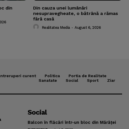
oc din
Din cauza unei lumânări
nesupravegheate, o bătrână a rămas
fără casă
2026
Realitatea Media
-
August 6, 2026
Intreruperi curent
Politica
Portia de Realitate
Sanatate
Social
Sport
Ziar
Social
a
Balcon în flăcări într-un bloc din Mărăţei