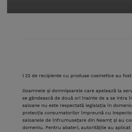
l 22 de recipiente cu produse cosmetice au fost 
Doamnele şi domnişoarele care apelează la serv
se gândească de două ori înainte de a se intra î
saloane nu este respectată legislaţia în domeniu
protecţia consumatorilor împreună cu inspectori
saloanele de înfrumuseţare din Neamţ şi au const
domeniu. Pentru abateri, autorităţile au aplicat 