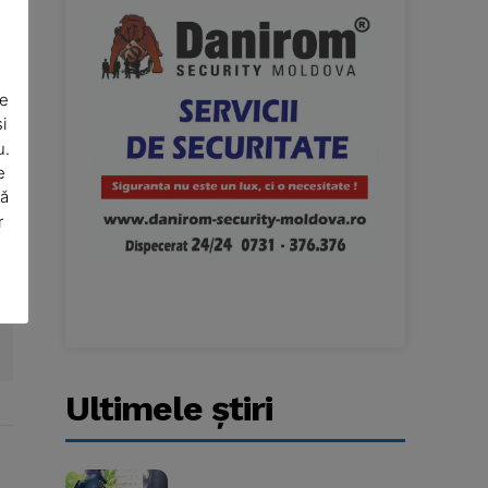
De
i
u.
e
să
r
Ultimele ştiri