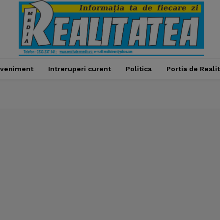
veniment
Intreruperi curent
Politica
Portia de Reali