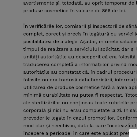
avertismente şi, totodată, au oprit temporar de 
produse cosmetice în valoare de 866 de lei.
În verificările lor, comisarii şi inspectorii de s
complet, corect şi precis în legătură cu servicii
posibilitatea de a alege. Aşadar, în unele saloa
timpul de realizare a serviciului solicitat, dar şi
unităţi autorităţile au descoperit că era folosi
traducerea completă a informaţiilor privind modul
autorităţile au constatat că, în cadrul procedur
folosite nu era tradusă data fabricării, informaţi
utilizarea de produse cosmetice fără a avea apli
minimă durabilitate nu putea fi respectat. Totod
ale sterilizărilor nu conţineau toate rubricile
corporală şi nici nu erau completate la zi. În s
prevederile legale în cazul promoţiilor. Conform l
mod clar şi neechivoc, data la care încetează of
News 
începere a perioadei în care este aplicat preţul s