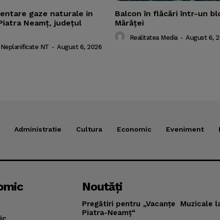
mentare gaze naturale in
Balcon în flăcări într-un bl
Piatra Neamț, județul
Mărăţei
Realitatea Media
-
August 6, 
 Neplanificate NT
-
August 6, 2026
Administratie
Cultura
Economic
Eveniment
omic
Noutăţi
Pregătiri pentru „Vacanţe Muzicale l
Piatra-Neamţ“
ic