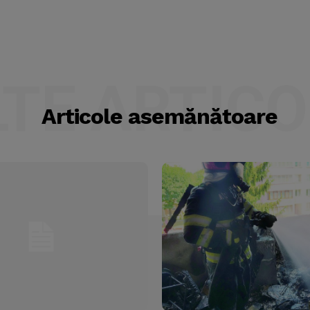
LTE ARTICO
Articole asemănătoare