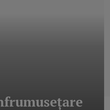
înfrumuseţare