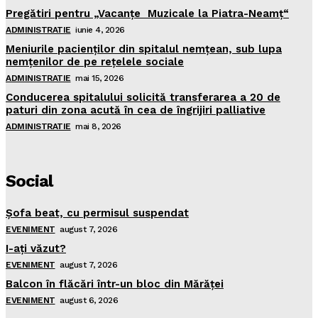
Pregătiri pentru „Vacanţe Muzicale la Piatra-Neamţ“
ADMINISTRATIE
iunie 4, 2026
Meniurile pacienţilor din spitalul nemţean, sub lupa
nemţenilor de pe reţelele sociale
ADMINISTRATIE
mai 15, 2026
Conducerea spitalului solicită transferarea a 20 de
paturi din zona acută în cea de îngrijiri palliative
ADMINISTRATIE
mai 8, 2026
Social
Şofa beat, cu permisul suspendat
EVENIMENT
august 7, 2026
I-aţi văzut?
EVENIMENT
august 7, 2026
Balcon în flăcări într-un bloc din Mărăţei
EVENIMENT
august 6, 2026