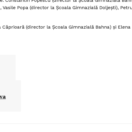
sie: Constantin Popescu (director la Şcoala Gimnazială Bahn
Vasile Popa (director la Şcoala Gimnazială Doljeşti), Petr
a Căprioară (director la Şcoala Gimnazială Bahna) şi Elena
eva