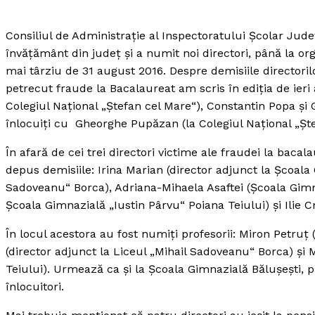
Consiliul de Administraţie al Inspectoratului Şcolar Jude
învăţământ din judeţ şi a numit noi directori, până la o
mai târziu de 31 august 2016.
Despre demisiile directori
petrecut fraude la Bacalaureat am scris în ediţia de ieri
Colegiul Naţional „Ştefan cel Mare“), Constantin Popa şi 
înlocuiţi cu Gheorghe Pupăzan (la Colegiul Naţional „Şt
În afară de cei trei directori victime ale fraudei la bacalau
depus demisiile: Irina Marian (director adjunct la Şcoala
Sadoveanu“ Borca), Adriana-Mihaela Asaftei (Şcoala Gimna
Şcoala Gimnazială „Iustin Pârvu“ Poiana Teiului) şi Ilie C
În locul acestora au fost numiţi profesorii: Miron Petruţ
(director adjunct la Liceul „Mihail Sadoveanu“ Borca) şi 
Teiului). Urmează ca şi la Şcoala Gimnazială Băluşeşti, 
înlocuitori.