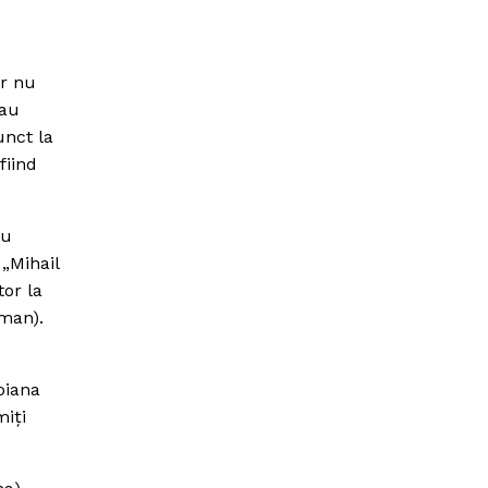
ar nu
-au
unct la
fiind
au
 „Mihail
tor la
oman).
oiana
miţi