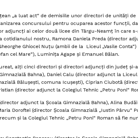
ţean „a luat act“ de demisiile unor directori de unităţi de
rganizarea concursului pentru ocuparea acestor funcţii, d
lor adjuncţi ai celor două licee din Târgu-Neamţ în care s
 a cotidianului nostru, Ramona Daniela Preda (director adj
Gheorghe Ghiocel Nuţu (ambii de la Liceul „Vasile Conta“) 
efan cel Mare“), Luminiţa Agape şi Emanuel Bălan.
reat, alţi cinci directori şi directori adjuncţi din judeţ şi-
 Gimnazială Bahna), Daniel Calu (director adjunct la Liceul
zială Băluşeşti, comuna Icuşeşti), Ciprian Ciubotă (direc
ristian (director adjunct la Colegiul Tehnic „Petru Poni“ R
 (director adjunct la Şcoala Gimnazială Bahna), Alina Budăi
Maria Doroftei (director Şcoala Gimnazială „Iustin Pârvu“ P
precum şi la Colegiul Tehnic „Petru Poni“ Roman să fie nu