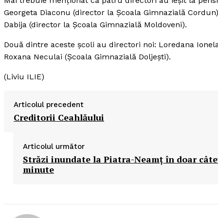
Mai trebuie menţionat că patru directori au ieşit la pen
Georgeta Diaconu (director la Şcoala Gimnazială Cordun), 
Dabija (director la Şcoala Gimnazială Moldoveni).
Două dintre aceste şcoli au directori noi: Loredana Ionel
Roxana Neculai (Şcoala Gimnazială Doljeşti).
(Liviu ILIE)
Articolul precedent
Creditorii Ceahlăului
Articolul următor
Străzi inundate la Piatra-Neamţ în doar cât
minute