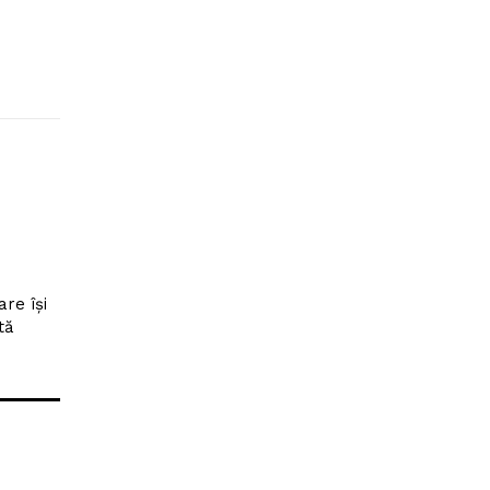
re își
tă