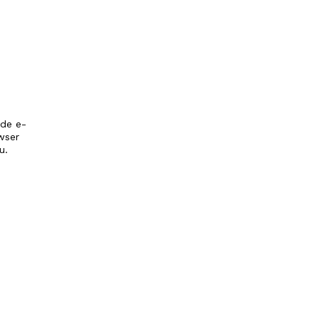
 de e-
wser
u.