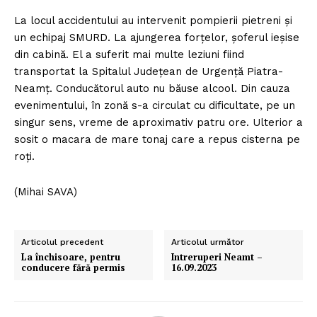
La locul accidentului au intervenit pompierii pietreni şi
un echipaj SMURD. La ajungerea forţelor, şoferul ieşise
din cabină. El a suferit mai multe leziuni fiind
transportat la Spitalul Judeţean de Urgenţă Piatra-
Neamţ. Conducătorul auto nu băuse alcool. Din cauza
evenimentului, în zonă s-a circulat cu dificultate, pe un
singur sens, vreme de aproximativ patru ore. Ulterior a
sosit o macara de mare tonaj care a repus cisterna pe
roţi.
(Mihai SAVA)
Articolul precedent
Articolul următor
La închisoare, pentru
Intreruperi Neamt –
conducere fără permis
16.09.2023