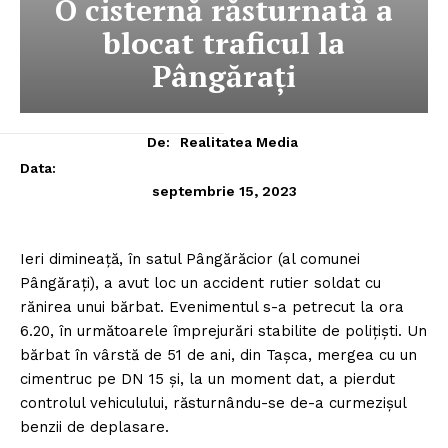
O cisternă răsturnată a
blocat traficul la
Pângăraţi
De:
Realitatea Media
Data:
septembrie 15, 2023
Ieri dimineaţă, în satul Pângărăcior (al comunei
Pângăraţi), a avut loc un accident rutier soldat cu
rănirea unui bărbat.
Evenimentul s-a petrecut la ora
6.20, în următoarele împrejurări stabilite de poliţişti. Un
bărbat în vârstă de 51 de ani, din Taşca, mergea cu un
cimentruc pe DN 15 şi, la un moment dat, a pierdut
controlul vehiculului, răsturnându-se de-a curmezişul
benzii de deplasare.