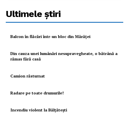
Ultimele ştiri
Balcon în flăcări într-un bloc din Mărăţei
Din cauza unei lumânări nesupravegheate, o bătrână a
rămas fără casă
Camion răsturnat
Radare pe toate drumurile!
Incendiu violent la Bălţăteşti