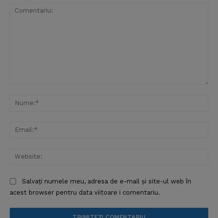
Comentariu:
Nu
Ema
Web
Salvați numele meu, adresa de e-mail și site-ul web în
acest browser pentru data viitoare i comentariu.