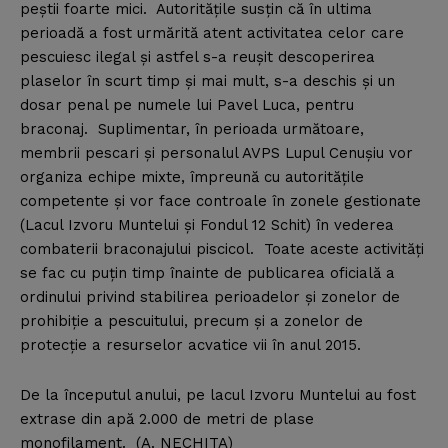
peştii foarte mici. Autorităţile susţin că în ultima
perioadă a fost urmărită atent activitatea celor care
pescuiesc ilegal şi astfel s-a reuşit descoperirea
plaselor în scurt timp şi mai mult, s-a deschis şi un
dosar penal pe numele lui Pavel Luca, pentru
braconaj. Suplimentar, în perioada următoare,
membrii pescari şi personalul AVPS Lupul Cenuşiu vor
organiza echipe mixte, împreună cu autorităţile
competente şi vor face controale în zonele gestionate
(Lacul Izvoru Muntelui şi Fondul 12 Schit) în vederea
combaterii braconajului piscicol. Toate aceste activităţi
se fac cu puţin timp înainte de publicarea oficială a
ordinului privind stabilirea perioadelor şi zonelor de
prohibiţie a pescuitului, precum şi a zonelor de
protecţie a resurselor acvatice vii în anul 2015.
De la începutul anului, pe lacul Izvoru Muntelui au fost
extrase din apă 2.000 de metri de plase
monofilament. (A. NECHITA)