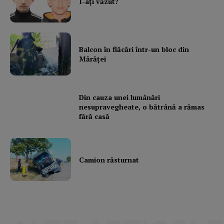
I-aţi văzut?
Balcon în flăcări într-un bloc din
Mărăţei
Din cauza unei lumânări
nesupravegheate, o bătrână a rămas
fără casă
Camion răsturnat