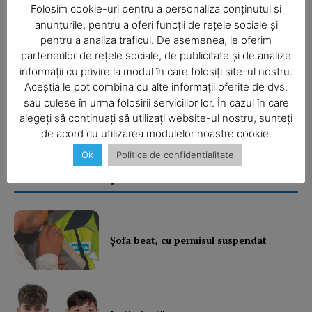
Folosim cookie-uri pentru a personaliza conținutul și
anunțurile, pentru a oferi funcții de rețele sociale și
pentru a analiza traficul. De asemenea, le oferim
partenerilor de rețele sociale, de publicitate și de analize
informații cu privire la modul în care folosiți site-ul nostru.
Aceștia le pot combina cu alte informații oferite de dvs.
SUBSCRIBE NOW
sau culese în urma folosirii serviciilor lor. În cazul în care
alegeți să continuați să utilizați website-ul nostru, sunteți
de acord cu utilizarea modulelor noastre cookie.
Ok
Politica de confidentialitate
Company
Ultimele ştiri
About
Contact us
Subscription Plans
Şofa beat, cu permisul suspendat
My account