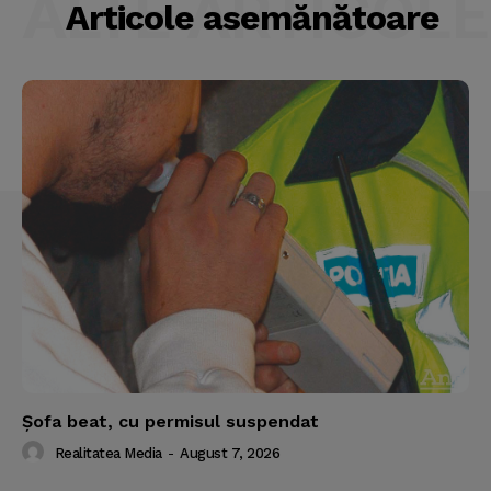
ALTE ARTICOLE
Articole asemănătoare
Şofa beat, cu permisul suspendat
Realitatea Media
-
August 7, 2026