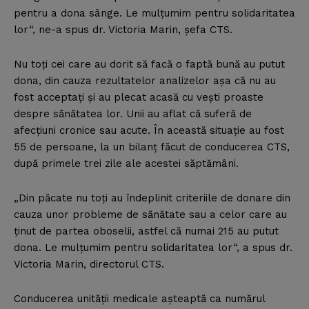
pentru a dona sânge. Le mulţumim pentru solidaritatea
lor“, ne-a spus dr. Victoria Marin, şefa CTS.
Nu toţi cei care au dorit să facă o faptă bună au putut
dona, din cauza rezultatelor analizelor aşa că nu au
fost acceptaţi şi au plecat acasă cu veşti proaste
despre sănătatea lor. Unii au aflat că suferă de
afecţiuni cronice sau acute. În această situaţie au fost
55 de persoane, la un bilanţ făcut de conducerea CTS,
după primele trei zile ale acestei săptămâni.
„Din păcate nu toţi au îndeplinit criteriile de donare din
cauza unor probleme de sănătate sau a celor care au
ţinut de partea oboselii, astfel că numai 215 au putut
dona. Le mulţumim pentru solidaritatea lor“, a spus dr.
Victoria Marin, directorul CTS.
Conducerea unităţii medicale aşteaptă ca numărul