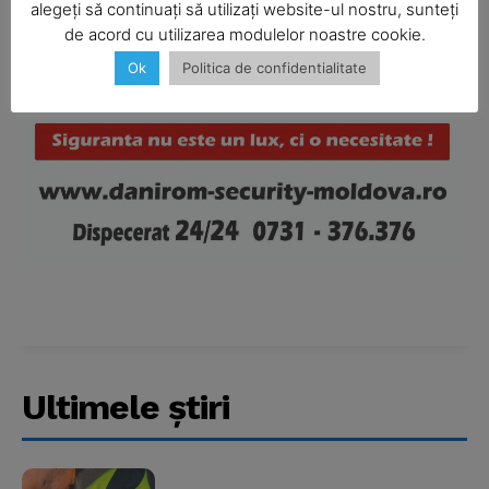
alegeți să continuați să utilizați website-ul nostru, sunteți
de acord cu utilizarea modulelor noastre cookie.
Ok
Politica de confidentialitate
Company
About
Contact us
Subscription Plans
My account
Ultimele ştiri