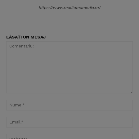
https://www.realitateamedia.ro/
LĂSAȚI UN MESAJ
Comentariu:
Nu
Ema
Web