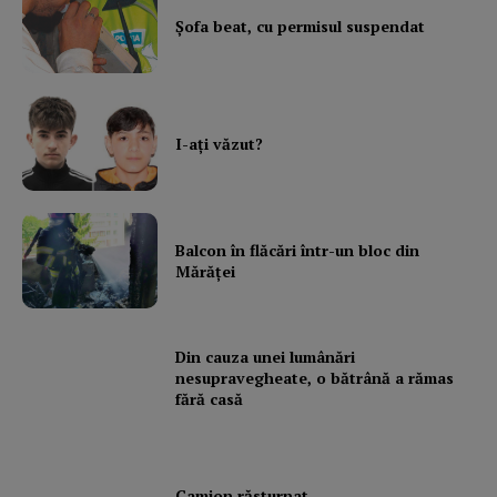
Şofa beat, cu permisul suspendat
I-aţi văzut?
Balcon în flăcări într-un bloc din
Mărăţei
Din cauza unei lumânări
nesupravegheate, o bătrână a rămas
fără casă
Camion răsturnat