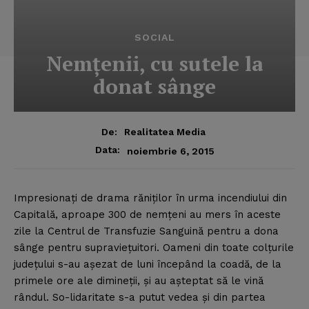
SOCIAL
Nemţenii, cu sutele la
donat sânge
De:
Realitatea Media
Data:
noiembrie 6, 2015
Impresionaţi de drama răniţilor în urma incendiului din
Capitală, aproape 300 de nemţeni au mers în aceste
zile la Centrul de Transfuzie Sanguină pentru a dona
sânge pentru supravieţuitori.
Oameni din toate colţurile
judeţului s-au aşezat de luni începând la coadă, de la
primele ore ale dimineţii, şi au aşteptat să le vină
rândul. So-lidaritate s-a putut vedea şi din partea