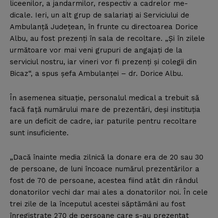
liceenilor, a jandarmilor, respectiv a cadrelor me-
dicale. Ieri, un alt grup de salariaţi ai Serviciului de
Ambulanţă Judeţean, în frunte cu directoarea Dorice
Albu, au fost prezenţi în sala de recoltare. „Şi în zilele
următoare vor mai veni grupuri de angajaţi de la
serviciul nostru, iar vineri vor fi prezenţi şi colegii din
Bicaz“, a spus şefa Ambulanţei – dr. Dorice Albu.
În asemenea situaţie, personalul medical a trebuit să
facă faţă numărului mare de prezentări, deşi instituţia
are un deficit de cadre, iar paturile pentru recoltare
sunt insuficiente.
„Dacă înainte media zilnică la donare era de 20 sau 30
de persoane, de luni încoace numărul prezentărilor a
fost de 70 de persoane, acestea fiind atât din rândul
donatorilor vechi dar mai ales a donatorilor noi. În cele
trei zile de la începutul acestei săptămâni au fost
înregistrate 270 de persoane care s-au prezentat