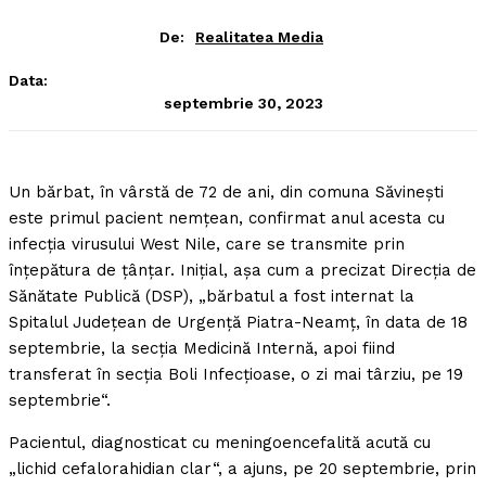
De:
Realitatea Media
Data:
septembrie 30, 2023
Un bărbat, în vârstă de 72 de ani, din comuna Săvineşti
este primul pacient nemţean, confirmat anul acesta cu
infecţia virusului West Nile, care se transmite prin
înţepătura de ţânţar.
Iniţial, aşa cum a precizat Direcţia de
Sănătate Publică (DSP), „bărbatul a fost internat la
Spitalul Judeţean de Urgenţă Piatra-Neamţ, în data de 18
septembrie, la secţia Medicină Internă, apoi fiind
transferat în secţia Boli Infecţioase, o zi mai târziu, pe 19
septembrie“.
Pacientul, diagnosticat cu meningoencefalită acută cu
„lichid cefalorahidian clar“, a ajuns, pe 20 septembrie, prin