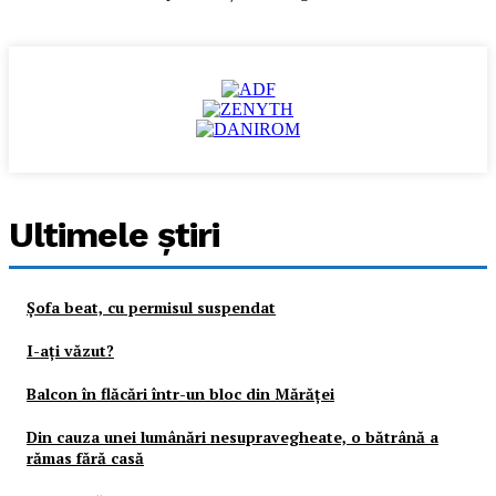
Ultimele ştiri
Şofa beat, cu permisul suspendat
I-aţi văzut?
Balcon în flăcări într-un bloc din Mărăţei
Din cauza unei lumânări nesupravegheate, o bătrână a
rămas fără casă