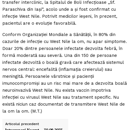
transfer interclinic, la Spitalul de Boli Infecţioase „Sf.
Paraschiva din Iaşi“, acolo unde a şi fost confirmat cu
infecţie West Nile. Potrivit medicilor ieşeni, în prezent,
pacientul are o evoluţie favorabilă.
Conform Organizaţiei Mondiale a Sănătăţii, în 80% din
cazurile de infecţie cu West Nile la om, nu apar simptome.
Doar 20% dintre persoanele infectate dezvolta febră, în
formă moderată sau severă. Una din 150 de persoane
infectate dezvoltă o boală gravă care afectează sistemul
nervos central: encefalită (inflamaţia creierului) sau
meningită. Persoanele vârstnice şi pacienţii
imunocompromişi au un risc mai mare de a dezvolta boală
neuroinvazivă West Nile. Nu exista vaccin impotriva
infecţiei cu virusul West Nile sau tratament specific. Nu
există niciun caz documentat de transmitere West Nile de
la om la om. (M.T.)
Articolul precedent