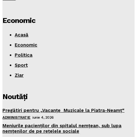
Economic
Acasă
Economic
Politica
Sport
Ziar
Noutăţi
Pregătiri pentru „Vacanţe Muzicale la Piatra-Neamţ“
ADMINISTRATIE
iunie 4, 2026
Meniurile pacienţilor din spitalul nemţean, sub lupa
nemţenilor de pe reţelele sociale