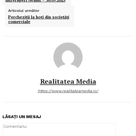
Intreruperi Neamt – 30.09.2023
Articolul următor
Percheziţii la hoţi din societăţi
comerciale
Realitatea Media
https://www.realitateamedia.ro/
LĂSAȚI UN MESAJ
Comentari