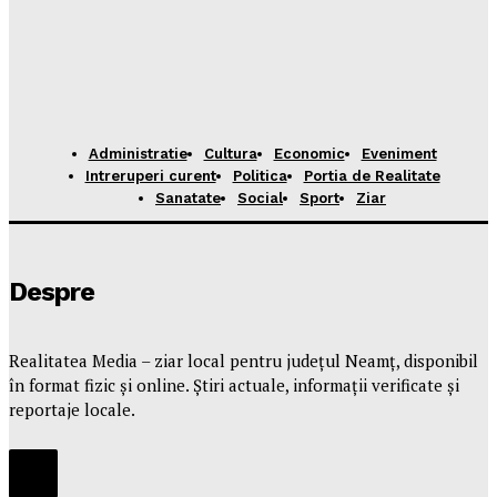
Administratie
Cultura
Economic
Eveniment
Intreruperi curent
Politica
Portia de Realitate
Sanatate
Social
Sport
Ziar
Despre
Realitatea Media – ziar local pentru județul Neamț, disponibil
în format fizic și online. Știri actuale, informații verificate și
reportaje locale.