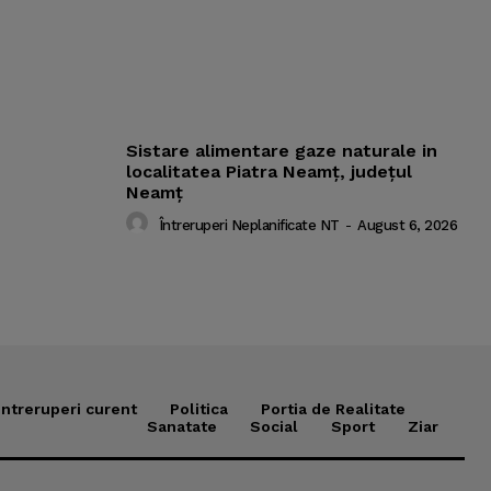
Sistare alimentare gaze naturale in
localitatea Piatra Neamț, județul
Neamț
Întreruperi Neplanificate NT
-
August 6, 2026
Intreruperi curent
Politica
Portia de Realitate
Sanatate
Social
Sport
Ziar