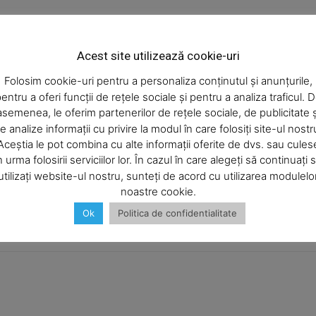
să aibă o activitate puternică la Adunarea Parlamentară a
ţional cum este şi situaţia din Ucraina şi în special
Acest site utilizează cookie-uri
 european al Republicii Moldova.(A.N.)
Folosim cookie-uri pentru a personaliza conținutul și anunțurile,
entru a oferi funcții de rețele sociale și pentru a analiza traficul. 
asemenea, le oferim partenerilor de rețele sociale, de publicitate ș
e analize informații cu privire la modul în care folosiți site-ul nostr
Aceștia le pot combina cu alte informații oferite de dvs. sau cules
n urma folosirii serviciilor lor. În cazul în care alegeți să continuați 
Articolul următor
utilizați website-ul nostru, sunteți de acord cu utilizarea modulelo
Punctul belvedere de pe Cozla va fi dat
noastre cookie.
în administrare
Ok
Politica de confidentialitate