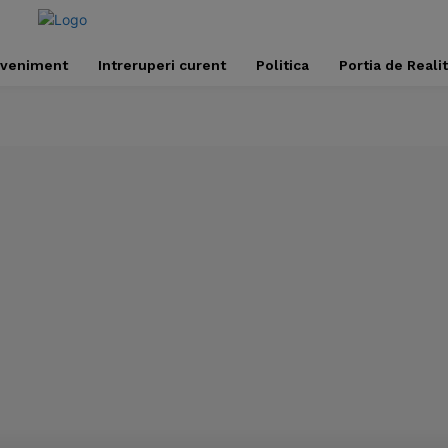
veniment
Intreruperi curent
Politica
Portia de Reali