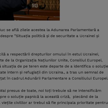
 se află zilele acestea la Adunarea Parlamentară a
espre ”Situaţia politică şi de securitate a Ucrainei şi
icilă a respectării drepturilor omului în estul Ucrainei,
 de la Organizaţia Naţiunilor Unite, Consiliul Europei,
 situaţia de pe teren este departe de a identifica o soluţi
e intern şi refugiaţii din Ucraina., a tras un semnal de
t în cadrul Adunării Parlamentare a Consiliului Europei
ai presus de toate, noi toţi trebuie să ne intensificăm
pre o soluţie paşnică la această criză, plecând de la
vieţile civililor ar trebui să fie principala prioritate pentru