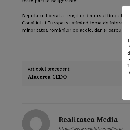
toate părţile beligerante”.
Deputatul liberal a reuşit în decursul timpului 
Consiliului Europei susţinând teme de interes na
minoritatea românilor de acolo, dar şi parcursul
p
d
î
Articolul precedent
Afacerea CEDO
Realitatea Media
https://www.realitateamedia.ro/