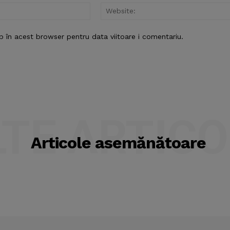
Email:*
b în acest browser pentru data viitoare i comentariu.
LTE ARTICO
Articole asemănătoare