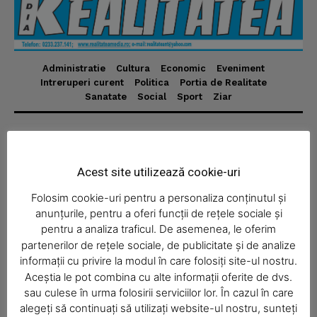
Administratie
Cultura
Economic
Eveniment
News Week
Intreruperi curent
Politica
Portia de Realitate
Magazine PRO
Sanatate
Social
Sport
Ziar
Despre
Realitatea Media – ziar local pentru județul Neamț,
Acest site utilizează cookie-uri
disponibil în format fizic și online. Știri actuale, informații
Folosim cookie-uri pentru a personaliza conținutul și
verificate și reportaje locale.
anunțurile, pentru a oferi funcții de rețele sociale și
pentru a analiza traficul. De asemenea, le oferim
partenerilor de rețele sociale, de publicitate și de analize
informații cu privire la modul în care folosiți site-ul nostru.
Aceștia le pot combina cu alte informații oferite de dvs.
SUBSCRIBE NOW
Economic
sau culese în urma folosirii serviciilor lor. În cazul în care
alegeți să continuați să utilizați website-ul nostru, sunteți
Acasă