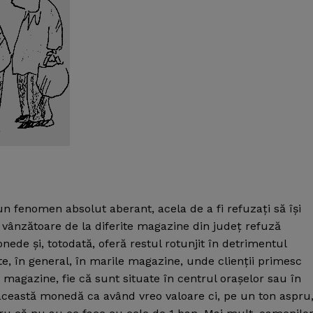
n fenomen absolut aberant, acela de a fi refuzaţi să îşi
 vânzătoare de la diferite magazine din judeţ refuză
nede şi, totodată, oferă restul rotunjit în detrimentul
e, în general, în marile magazine, unde clienţii primesc
 magazine, fie că sunt situate în centrul oraşelor sau în
această monedă ca având vreo valoare ci, pe un ton aspru