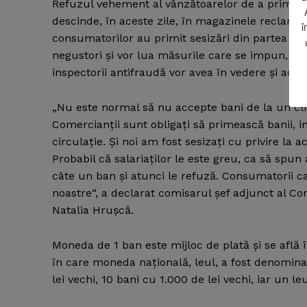
Refuzul vehement al vânzătoarelor de a primi mo
descinde, în aceste zile, în magazinele reclama
î
consumatorilor au primit sesizări din partea cetă
negustori şi vor lua măsurile care se impun, în f
inspectorii antifraudă vor avea în vedere şi acea
SUBSCRIB
„Nu este normal să nu accepte bani de la un clie
Comercianţii sunt obligaţi să primească banii, i
circulaţie. Şi noi am fost sesizaţi cu privire la
Probabil că salariaţilor le este greu, ca să spun
câte un ban şi atunci le refuză. Consumatorii ca
noastre“, a declarat comisarul şef adjunct al C
Natalia Hruşcă.
Moneda de 1 ban este mijloc de plată şi se află î
în care moneda naţională, leul, a fost denominat
lei vechi, 10 bani cu 1.000 de lei vechi, iar un le