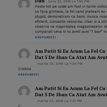
Dan
iunie 22, 2015 La 1:55 PM
Peste tot pe unde am fost in tarile civil
sa faca grimase, la fel cand plateam eu 
stupid, demonstram ca banii, munca noas
eficient, cunoaste valoarea, chiar si a ult
observa ca majoritatea magazinaselor de 
cumparati ceva si nu aveti acel “1 ban” n
RĂSPUNDEȚI
Am Patit Si Eu Acum La Fel Cu
Dat 5 De 1ban Ca Atat Am Avut.
martie 23, 2016 La 7:20 PM
Cristina
RĂSPUNDEȚI
Am Patit Si Eu Acum La Fel Cu
Dat 5 De 1ban Ca Atat Am Avut.
martie 23, 2016 La 7:21 PM
C