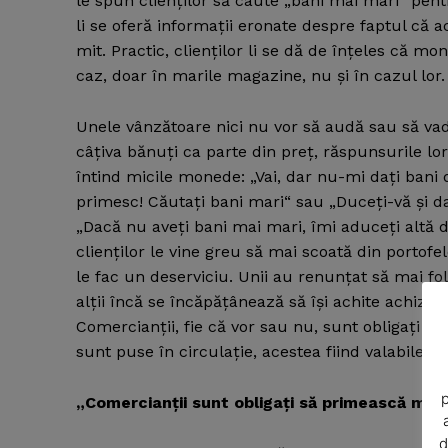
le spun clienţilor să caute „bani mai mari“ pen
li se oferă informaţii eronate despre faptul că
mit. Practic, clienţilor li se dă de înţeles că mo
caz, doar în marile magazine, nu şi în cazul lor.
Unele vânzătoare nici nu vor să audă sau să 
câţiva bănuţi ca parte din preţ, răspunsurile lor
întind micile monede: „Vai, dar nu-mi daţi bani 
primesc! Căutaţi bani mari“ sau „Duceţi-vă şi daţ
„Dacă nu aveţi bani mai mari, îmi aduceţi altă da
clienţilor le vine greu să mai scoată din porto
le fac un deserviciu. Unii au renunţat să mai fo
News 
alţii încă se încăpăţânează să îşi achite achiziţ
Magazin
Comercianţii, fie că vor sau nu, sunt obligaţi 
sunt puse în circulaţie, acestea fiind valabile fă
p
„Comercianţii sunt obligaţi să primească mone
d