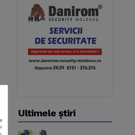
r
,
Ultimele ştiri
De
i
u.