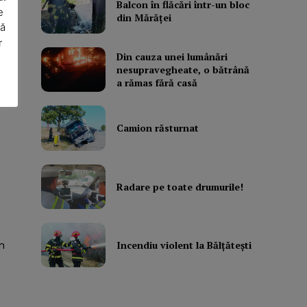
r
Balcon în flăcări într-un bloc
e
din Mărăţei
a
să
r
Din cauza unei lumânări
nesupravegheate, o bătrână
a rămas fără casă
Camion răsturnat
Radare pe toate drumurile!
Incendiu violent la Bălţăteşti
n