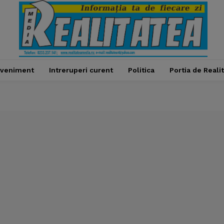
veniment
Intreruperi curent
Politica
Portia de Reali