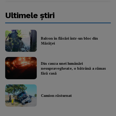
Ultimele ştiri
Balcon în flăcări într-un bloc din
Mărăţei
Din cauza unei lumânări
nesupravegheate, o bătrână a rămas
fără casă
Camion răsturnat