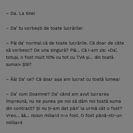
– Da. La tine!
– Da’ tu vorbeşti de toate lucrările!
– Păi da’ normal că de toate lucrările. Că doar de câte
să vorbesc? De una singură? Păi… Că i-am zis: «Da’,
totuşi, o fost mult 10% cu tot cu TVA şi… din toată
suma!» Ştii?
– Ăă! Da’ ce? Că doar aşa am lucrat cu toată lumea!
– Da’ cum Doamne? Da’ când am avut lucrarea
împreună, nu ne punea pe noi să dăm noi toată suma
din contract? Şi nu ţi-am dat pân’ la urmă cât o fost?
Vreo… ăă… niciun miliard n-o fost. O fost până-ntr-un
milliard