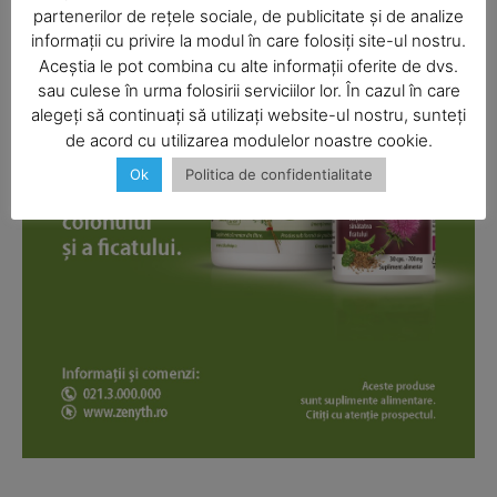
partenerilor de rețele sociale, de publicitate și de analize
informații cu privire la modul în care folosiți site-ul nostru.
Aceștia le pot combina cu alte informații oferite de dvs.
SUBSCRIBE NOW
sau culese în urma folosirii serviciilor lor. În cazul în care
alegeți să continuați să utilizați website-ul nostru, sunteți
de acord cu utilizarea modulelor noastre cookie.
Ok
Politica de confidentialitate
Company
About
Contact us
Subscription Plans
My account