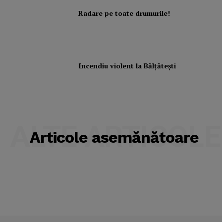
Radare pe toate drumurile!
Incendiu violent la Bălţăteşti
ALTE ARTICOLE
Articole asemănătoare