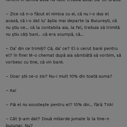
– Zice că n-o făcut el nimica cu ei, că nu i-o dus el
acasă, că i-o dat lu’ ăştia mai departe la Bucureşti, că
nu ştiu ce… că la contabila aia, la fel, trebuia să trimită
nu ştiu câţi bani.. .că era scumpă, că…
– Da’ din ce trimiţi? Că, da’ ce? El o cerut banii pentru
el? în fine! M-o chemat după aia sâmbătă să vorbim, să
vorbesc cu tine, că vin banii.
– Doar ştii ce-o zis? Nu-i mult 10% din toată suma?
– Aa!
– Păi el nu socoteşte pentru el? 10% din… fără TVA!
– Cât ţi-am dat? Două miliarde jumate îs la tine-n
buzunar. Nu?