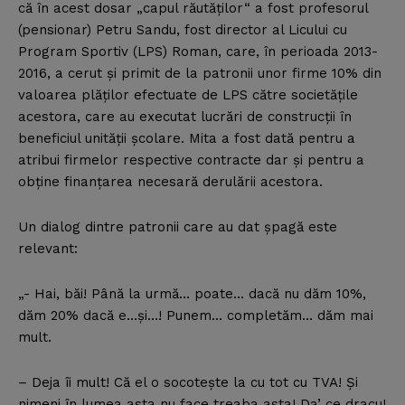
că în acest dosar „capul răutăţilor“ a fost profesorul
(pensionar) Petru Sandu, fost director al Licului cu
Program Sportiv (LPS) Roman, care, în perioada 2013-
2016, a cerut şi primit de la patronii unor firme 10% din
valoarea plăţilor efectuate de LPS către societăţile
acestora, care au executat lucrări de construcţii în
beneficiul unităţii şcolare. Mita a fost dată pentru a
atribui firmelor respective contracte dar şi pentru a
obţine finanţarea necesară derulării acestora.
Un dialog dintre patronii care au dat şpagă este
relevant:
„- Hai, băi! Până la urmă… poate… dacă nu dăm 10%,
dăm 20% dacă e…şi…! Punem… completăm… dăm mai
mult.
– Deja îi mult! Că el o socoteşte la cu tot cu TVA! Şi
nimeni în lumea asta nu face treaba asta! Da’ ce dracu!