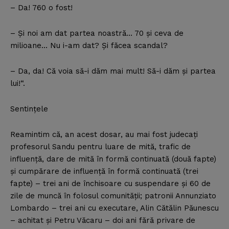
– Da! 760 o fost!
– Şi noi am dat partea noastră… 70 şi ceva de
milioane… Nu i-am dat? Şi făcea scandal?
– Da, da! Că voia să-i dăm mai mult! Să-i dăm şi partea
lui!“.
Sentinţele
Reamintim că, an acest dosar, au mai fost judecaţi
profesorul Sandu pentru luare de mită, trafic de
influenţă, dare de mită în formă continuată (două fapte)
şi cumpărare de influenţă în formă continuată (trei
fapte) – trei ani de închisoare cu suspendare şi 60 de
zile de muncă în folosul comunităţii; patronii Annunziato
Lombardo – trei ani cu executare, Alin Cătălin Păunescu
– achitat şi Petru Văcaru – doi ani fără privare de