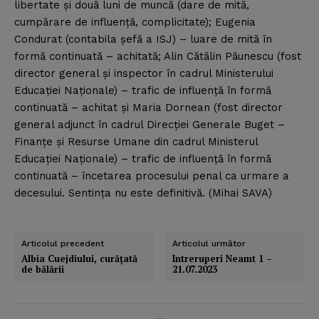
libertate şi două luni de muncă (dare de mită,
cumpărare de influenţă, complicitate); Eugenia
Condurat (contabila şefă a ISJ) – luare de mită în
formă continuată – achitată; Alin Cătălin Păunescu (fost
director general şi inspector în cadrul Ministerului
Educaţiei Naţionale) – trafic de influenţă în formă
continuată – achitat şi Maria Dornean (fost director
general adjunct în cadrul Direcţiei Generale Buget –
Finanţe şi Resurse Umane din cadrul Ministerul
Educaţiei Naţionale) – trafic de influenţă în formă
continuată – încetarea procesului penal ca urmare a
decesului. Sentinţa nu este definitivă. (Mihai SAVA)
Articolul precedent
Articolul următor
Albia Cuejdiului, curăţată
Intreruperi Neamt 1 –
de bălării
21.07.2023