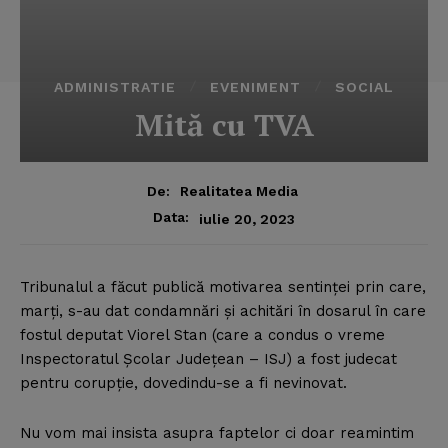
ADMINISTRATIE
EVENIMENT
SOCIAL
Mită cu TVA
De:
Realitatea Media
Data:
iulie 20, 2023
Tribunalul a făcut publică motivarea sentinţei prin care,
marţi, s-au dat condamnări şi achitări în dosarul în care
fostul deputat Viorel Stan (care a condus o vreme
Inspectoratul Şcolar Judeţean – ISJ) a fost judecat
pentru corupţie, dovedindu-se a fi nevinovat.
Nu vom mai insista asupra faptelor ci doar reamintim