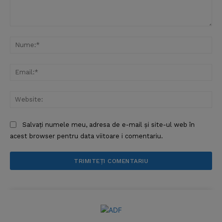
Comentariu:
Nu
Ema
Web
Salvați numele meu, adresa de e-mail și site-ul web în
acest browser pentru data viitoare i comentariu.