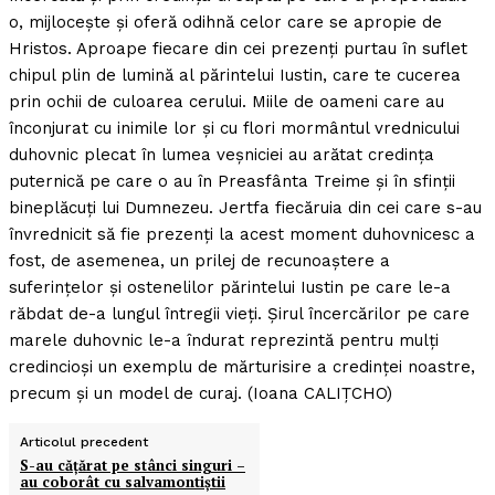
o, mijloceşte şi oferă odihnă celor care se apropie de
Hristos. Aproape fiecare din cei prezenţi purtau în suflet
chipul plin de lumină al părintelui Iustin, care te cucerea
prin ochii de culoarea cerului. Miile de oameni care au
înconjurat cu inimile lor şi cu flori mormântul vrednicului
duhovnic plecat în lumea veşniciei au arătat credinţa
puternică pe care o au în Preasfânta Treime şi în sfinţii
bineplăcuţi lui Dumnezeu. Jertfa fiecăruia din cei care s-au
învrednicit să fie prezenţi la acest moment duhovnicesc a
fost, de asemenea, un prilej de recunoaştere a
suferinţelor şi ostenelilor părintelui Iustin pe care le-a
răbdat de-a lungul întregii vieţi. Şirul încercărilor pe care
marele duhovnic le-a îndurat reprezintă pentru mulţi
credincioşi un exemplu de mărturisire a credinţei noastre,
precum şi un model de curaj. (Ioana CALIŢCHO)
Articolul precedent
S-au căţărat pe stânci singuri –
au coborât cu salvamontiştii