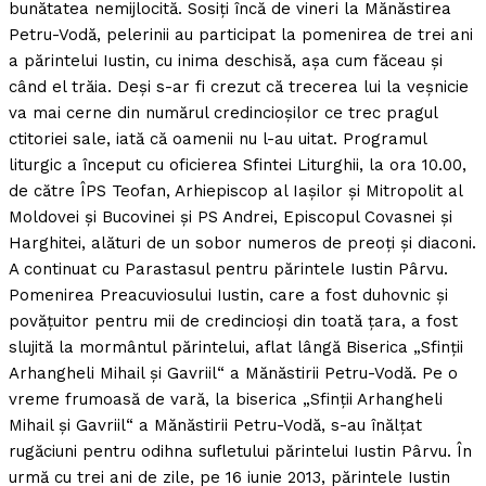
bunătatea nemijlocită. Sosiţi încă de vineri la Mănăstirea
Petru-Vodă, pelerinii au participat la pomenirea de trei ani
a părintelui Iustin, cu inima deschisă, aşa cum făceau şi
când el trăia. Deşi s-ar fi crezut că trecerea lui la veşnicie
va mai cerne din numărul credincioşilor ce trec pragul
ctitoriei sale, iată că oamenii nu l-au uitat. Programul
liturgic a început cu oficierea Sfintei Liturghii, la ora 10.00,
de către ÎPS Teofan, Arhiepiscop al Iaşilor şi Mitropolit al
Moldovei şi Bucovinei şi PS Andrei, Episcopul Covasnei şi
Harghitei, alături de un sobor numeros de preoţi şi diaconi.
A continuat cu Parastasul pentru părintele Iustin Pârvu.
Pomenirea Preacuviosului Iustin, care a fost duhovnic şi
povăţuitor pentru mii de credincioşi din toată ţara, a fost
slujită la mormântul părintelui, aflat lângă Biserica „Sfinţii
Arhangheli Mihail şi Gavriil“ a Mănăstirii Petru-Vodă. Pe o
vreme frumoasă de vară, la biserica „Sfinţii Arhangheli
Mihail şi Gavriil“ a Mănăstirii Petru-Vodă, s-au înălţat
rugăciuni pentru odihna sufletului părintelui Iustin Pârvu. În
urmă cu trei ani de zile, pe 16 iunie 2013, părintele Iustin