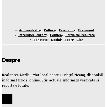
Administratie
Cultura
Economic
Eveniment
Intreruperi curent
Politica
Portia de Realitate
Sanatate
Social
Sport
Ziar
Despre
Realitatea Media – ziar local pentru județul Neamț, disponibil
în format fizic și online. Știri actuale, informații verificate și
reportaje locale.