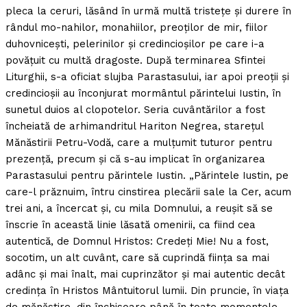
pleca la ceruri, lăsând în urmă multă tristeţe şi durere în
rândul mo-nahilor, monahiilor, preoţilor de mir, fiilor
duhovniceşti, pelerinilor şi credincioşilor pe care i-a
povăţuit cu multă dragoste. După terminarea Sfintei
Liturghii, s-a oficiat slujba Parastasului, iar apoi preoţii şi
credincioşii au înconjurat mormântul părintelui Iustin, în
sunetul duios al clopotelor. Seria cuvântărilor a fost
încheiată de arhimandritul Hariton Negrea, stareţul
Mănăstirii Petru-Vodă, care a mulţumit tuturor pentru
prezenţă, precum şi că s-au implicat în organizarea
Parastasului pentru părintele Iustin. „Părintele Iustin, pe
care-l prăznuim, întru cinstirea plecării sale la Cer, acum
trei ani, a încercat şi, cu mila Domnului, a reuşit să se
înscrie în această linie lăsată omenirii, ca fiind cea
autentică, de Domnul Hristos: Credeţi Mie! Nu a fost,
socotim, un alt cuvânt, care să cuprindă fiinţa sa mai
adânc şi mai înalt, mai cuprinzător şi mai autentic decât
credinţa în Hristos Mântuitorul lumii. Din pruncie, în viaţa