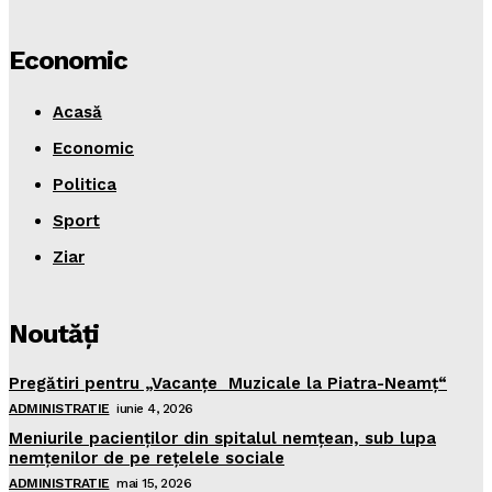
Economic
Acasă
Economic
Politica
Sport
Ziar
Noutăţi
Pregătiri pentru „Vacanţe Muzicale la Piatra-Neamţ“
ADMINISTRATIE
iunie 4, 2026
Meniurile pacienţilor din spitalul nemţean, sub lupa
nemţenilor de pe reţelele sociale
ADMINISTRATIE
mai 15, 2026