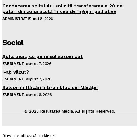
Conducerea spitalului solicită transferarea a 20 de
paturi din zona acută în cea de îngrijiri palliative
ADMINISTRATIE
mai 8, 2026
Social
Şofa beat, cu permisul suspendat
EVENIMENT
august 7, 2026
I-aţi văzut?
EVENIMENT
august 7, 2026
Balcon în flăcări într-un bloc din Mărăţei
EVENIMENT
august 6, 2026
© 2025 Realitatea Media. All Rights Reserved.
Acest site utilizează cookie-uri