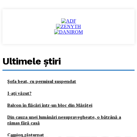
Ultimele ştiri
Şofa beat, cu permisul suspendat
I-aţi văzut?
Balcon în flăcări într-un bloc din Mărăţei
Din cauza unei lumânări nesupravegheate, o bătrână a
rămas fără casă
Camion răsturnat