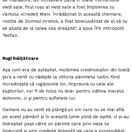
de mănăstire, din închisoare până în toate momentele
vieţii sale, firul roşu al vieţii sale a fost împlinirea cu
vântului «Credeţi Mie!». Înrădăcinat în această chemare,
rostita de Domnul Hristos, a fost binecuvântat de el să nu
se abată de la calea cea dreaptă“, a spus ÎPS mitropolit
Teofan.
Rugi înălţătoare
Aşa cum era de aşteptat, mulţimea credincioşilor din toată
ţara a venit cu nădejde la ctitoria părintelui Iustin, fiind
încredinţată că rugăciunile lor, împreună cu cele ale
slujitorilor, vor fi de folos nu doar pentru odihna marelui
duhovnic, ci şi pentru sufletele lor.
Oamenii nu au venit să plângă un om care nu se mai află
pe acest pământ şi în această lume plină de ispite, ci şi-au
îndreptat paşii către un părinte care prin viaţa lui
încercată şi prin credinţa dreaptă pe care a propovăduit-