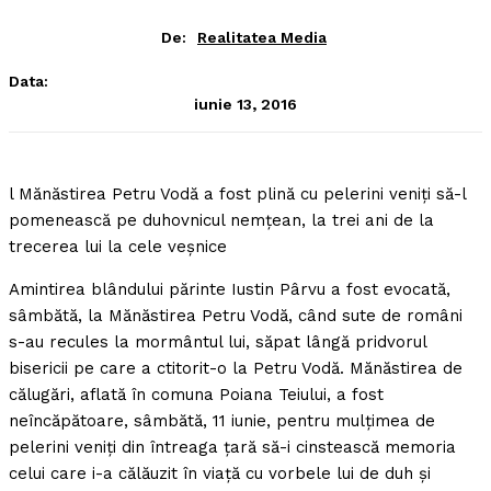
De:
Realitatea Media
Data:
iunie 13, 2016
l Mănăstirea Petru Vodă a fost plină cu pelerini veniţi să-l
pomenească pe duhovnicul nemţean, la trei ani de la
trecerea lui la cele veşnice
Amintirea blândului părinte Iustin Pârvu a fost evocată,
sâmbătă, la Mănăstirea Petru Vodă, când sute de români
s-au recules la mormântul lui, săpat lângă pridvorul
bisericii pe care a ctitorit-o la Petru Vodă. Mănăstirea de
călugări, aflată în comuna Poiana Teiului, a fost
neîncăpătoare, sâmbătă, 11 iunie, pentru mulţimea de
pelerini veniţi din întreaga ţară să-i cinstească memoria
celui care i-a călăuzit în viaţă cu vorbele lui de duh şi