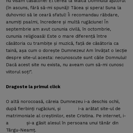
nu visam căsătorie! El cerea la Maica Domnului ajutorul
(în ascuns, fără să-mi spună)! Tăcea şi spera! Suna la
duhovnici să le ceară sfatul! Îi recomandau răbdare,
anumiţi psalmi, încredere şi multă rugăciune! În
septembrie am avut cununia civilă, în octombrie,
cununia religioasă! Este o mare diferenţă între
căsătoria cu trambiţe şi muzică, faţă de căsătoria ca
taină, aşa cum o doreşte Dumnezeu! Am învăţat o lecţie
despre site-ul acesta: necunoscute sunt căile Domnului!
Dacă acest site nu exista, nu aveam cum să-mi cunosc
viitorul soţ!“.
Dragoste la primul click
O altă norocoasă, căreia Dumnezeu i-a deschis ochii,
după fierbinţi rugăciuni, şi i-a arătat site-ul de
matrimoniale al creştinilor, este Cristina. Pe internet, i-
a şi-a găsit alesul în persoana unui tânăr din
Târgu-Neamţ.