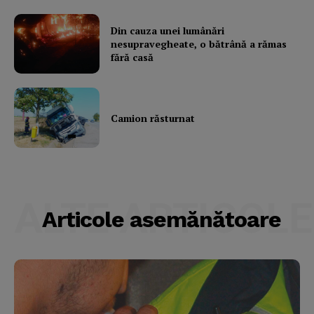
Din cauza unei lumânări
nesupravegheate, o bătrână a rămas
fără casă
Camion răsturnat
ALTE ARTICOLE
Articole asemănătoare