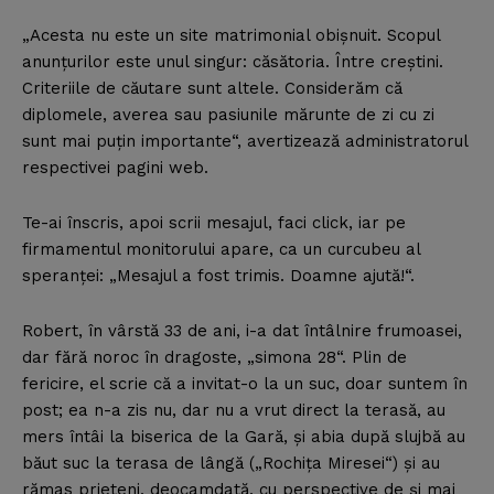
„Acesta nu este un site matrimonial obişnuit. Scopul
anunţurilor este unul singur: căsătoria. Între creştini.
Criteriile de căutare sunt altele. Considerăm că
diplomele, averea sau pasiunile mărunte de zi cu zi
sunt mai puţin importante“, avertizează administratorul
respectivei pagini web.
Te-ai înscris, apoi scrii mesajul, faci click, iar pe
firmamentul monitorului apare, ca un curcubeu al
speranţei: „Mesajul a fost trimis. Doamne ajută!“.
Robert, în vârstă 33 de ani, i-a dat întâlnire frumoasei,
dar fără noroc în dragoste, „simona 28“. Plin de
fericire, el scrie că a invitat-o la un suc, doar suntem în
post; ea n-a zis nu, dar nu a vrut direct la terasă, au
mers întâi la biserica de la Gară, şi abia după slujbă au
băut suc la terasa de lângă („Rochiţa Miresei“) şi au
rămas prieteni, deocamdată, cu perspective de şi mai