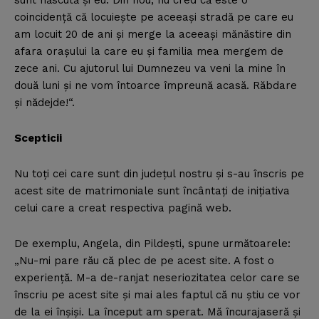
sunt născută şi eu. Din nou, nu cred că este o
coincidenţă că locuieşte pe aceeaşi stradă pe care eu
am locuit 20 de ani şi merge la aceeaşi mănăstire din
afara oraşului la care eu şi familia mea mergem de
zece ani. Cu ajutorul lui Dumnezeu va veni la mine în
două luni şi ne vom întoarce împreună acasă. Răbdare
şi nădejde!“.
Scepticii
Nu toţi cei care sunt din judeţul nostru şi s-au înscris pe
acest site de matrimoniale sunt încântaţi de iniţiativa
celui care a creat respectiva pagină web.
De exemplu, Angela, din Pildeşti, spune următoarele:
„Nu-mi pare rău că plec de pe acest site. A fost o
experienţă. M-a de-ranjat neseriozitatea celor care se
înscriu pe acest site şi mai ales faptul că nu ştiu ce vor
de la ei înşişi. La început am sperat. Mă încurajaseră şi