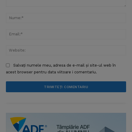
Comentariu:
Nu
Ema
Web
Salvați numele meu, adresa de e-mail și site-ul web în
acest browser pentru data viitoare i comentariu.