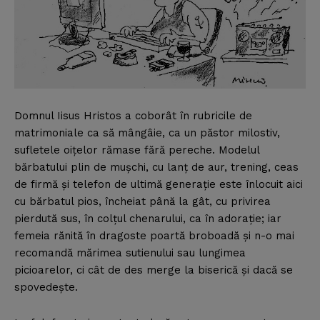
Domnul Iisus Hristos a coborât în rubricile de
matrimoniale ca să mângâie, ca un păstor milostiv,
sufletele oiţelor rămase fără pereche.
Modelul
bărbatului plin de muşchi, cu lanţ de aur, trening, ceas
de firmă şi telefon de ultimă generaţie este înlocuit aici
cu bărbatul pios, încheiat până la gât, cu privirea
pierdută sus, în colţul chenarului, ca în adoraţie; iar
femeia rănită în dragoste poartă broboadă şi n-o mai
recomandă mărimea sutienului sau lungimea
picioarelor, ci cât de des merge la biserică şi dacă se
spovedeşte.