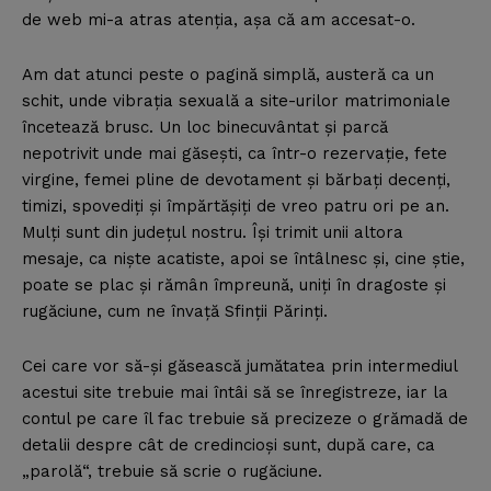
de web mi-a atras atenţia, aşa că am accesat-o.
Am dat atunci peste o pagină simplă, austeră ca un
schit, unde vibraţia sexuală a site-urilor matrimoniale
încetează brusc. Un loc binecuvântat şi parcă
nepotrivit unde mai găseşti, ca într-o rezervaţie, fete
virgine, femei pline de devotament şi bărbaţi decenţi,
timizi, spovediţi şi împărtăşiţi de vreo patru ori pe an.
Mulţi sunt din judeţul nostru. Îşi trimit unii altora
mesaje, ca nişte acatiste, apoi se întâlnesc şi, cine ştie,
poate se plac şi rămân împreună, uniţi în dragoste şi
rugăciune, cum ne învaţă Sfinţii Părinţi.
Cei care vor să-şi găsească jumătatea prin intermediul
acestui site trebuie mai întâi să se înregistreze, iar la
contul pe care îl fac trebuie să precizeze o grămadă de
detalii despre cât de credincioşi sunt, după care, ca
„parolă“, trebuie să scrie o rugăciune.