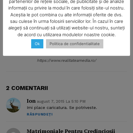
partenerilor de rețele sociale, de publicitate și de analize
informații cu privire la modul în care folosiți site-ul nostru.
Aceștia le pot combina cu alte informații oferite de dvs.
SUBSCRIBE NOW
sau culese în urma folosirii serviciilor lor. În cazul în care
alegeți să continuați să utilizați website-ul nostru, sunteți
de acord cu utilizarea modulelor noastre cookie.
Ok
Politica de confidentialitate
Company
Realitatea Media
About
https://www.realitateamedia.ro/
Contact us
Subscription Plans
2 COMENTARII
My account
Ion
august 7, 2015 La 5:10 PM
Imi place caricatura. Se potriveste.
RĂSPUNDEȚI
Matrimoniale Pentru Credincioşii