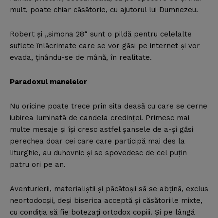
mult, poate chiar căsătorie, cu ajutorul lui Dumnezeu.
Robert şi „simona 28“ sunt o pildă pentru celelalte
suflete înlăcrimate care se vor găsi pe internet şi vor
evada, ţinându-se de mână, în realitate.
Paradoxul manelelor
Nu oricine poate trece prin sita deasă cu care se cerne
iubirea luminată de candela credinţei. Primesc mai
multe mesaje şi îşi cresc astfel şansele de a-şi găsi
perechea doar cei care care participă mai des la
liturghie, au duhovnic şi se spovedesc de cel puţin
patru ori pe an.
Aventurierii, materialiştii şi păcătoşii să se abţină, exclus
neortodocşii, deşi biserica acceptă şi căsătoriile mixte,
cu condiţia să fie botezaţi ortodox copiii. Şi pe lângă