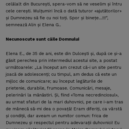
celălalt din Bucureşti, spera-vom să ne veselim şi întru
cele cereşti. Mulţumiri încă o dată tuturor «ajutătorilor»
şi Dumnezeu să fie cu noi toţi. Spor şi bineţe…!!!“,
semnează Alin şi Elena G..
Necunoscute sunt căile Domnului
Elena E., de 35 de ani, este din Dulceşti şi, după ce şi-a
găsit perechea prin intermediul acestui site, a postat
următoarele: „La început am crezut că-i un site pentru
joacă de adolescenţi; cu timpul, am dedus că este un
mijloc de comunicare; au început legăturile de
prietenie, durabile, frumoase. Comunicări, mesaje,
pelerinări la mănăstiri. Şi, fiind «Toma necredinciosul»,
au urmat sfaturi de la mari duhovnici, pe care i-am tras
de mânecă să-mi dea o povaţă! Eram diferiţi, ca vârstă
şi condiţii, dar aveam un numitor comun: frica de
Dumnezeu şi respectul pentru adevaraţii duhovnici! Eu