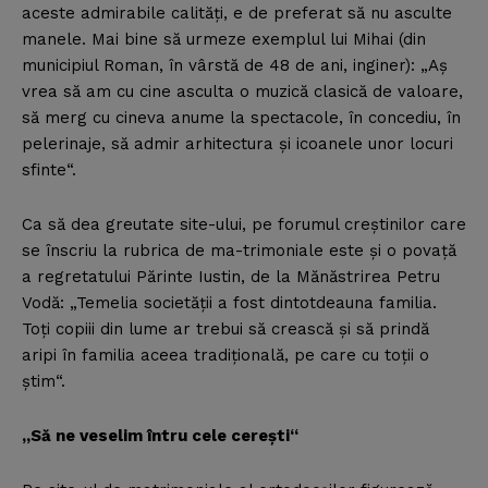
aceste admirabile calităţi, e de preferat să nu asculte
manele. Mai bine să urmeze exemplul lui Mihai (din
municipiul Roman, în vârstă de 48 de ani, inginer): „Aş
vrea să am cu cine asculta o muzică clasică de valoare,
să merg cu cineva anume la spectacole, în concediu, în
pelerinaje, să admir arhitectura şi icoanele unor locuri
sfinte“.
Ca să dea greutate site-ului, pe forumul creştinilor care
se înscriu la rubrica de ma-trimoniale este şi o povaţă
a regretatului Părinte Iustin, de la Mănăstrirea Petru
Vodă: „Temelia societăţii a fost dintotdeauna familia.
Toţi copiii din lume ar trebui să crească şi să prindă
aripi în familia aceea tradiţională, pe care cu toţii o
ştim“.
„Să ne veselim întru cele cereşti“