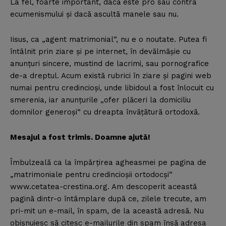
La fel, foarte important, dacă este pro sau contra
ecumenismului şi dacă ascultă manele sau nu.
Iisus, ca „agent matrimonial“, nu e o noutate. Putea fi
întâlnit prin ziare şi pe internet, în devălmăşie cu
anunţuri sincere, mustind de lacrimi, sau pornografice
de-a dreptul. Acum există rubrici în ziare şi pagini web
numai pentru credincioşi, unde libidoul a fost înlocuit cu
smerenia, iar anunţurile „ofer plăceri la domiciliu
domnilor generoşi“ cu dreapta învăţătură ortodoxă.
Mesajul a fost trimis. Doamne ajută!
Îmbulzeală ca la împărţirea agheasmei pe pagina de
„matrimoniale pentru credincioşii ortodocşi“
www.cetatea-crestina.org. Am descoperit această
pagină dintr-o întâmplare după ce, zilele trecute, am
pri-mit un e-mail, în spam, de la această adresă. Nu
obişnuiesc să citesc e-mailurile din spam însă adresa