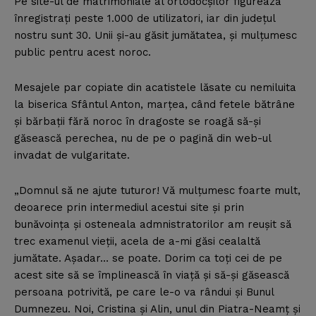
Pe site-ul de matrimoniale al ortodocşilor figurează
înregistraţi peste 1.000 de utilizatori, iar din judeţul
nostru sunt 30. Unii şi-au găsit jumătatea, şi mulţumesc
public pentru acest noroc.
Mesajele par copiate din acatistele lăsate cu nemiluita
la biserica Sfântul Anton, marţea, când fetele bătrâne
şi bărbaţii fără noroc în dragoste se roagă să-şi
găsească perechea, nu de pe o pagină din web-ul
invadat de vulgaritate.
„Domnul să ne ajute tuturor! Vă mulţumesc foarte mult,
deoarece prin intermediul acestui site şi prin
bunăvoinţa şi osteneala admnistratorilor am reuşit să
trec examenul vieţii, acela de a-mi găsi cealaltă
jumătate. Aşadar… se poate. Dorim ca toţi cei de pe
acest site să se împlinească în viaţă şi să-şi găsească
persoana potrivită, pe care le-o va rândui şi Bunul
Dumnezeu. Noi, Cristina şi Alin, unul din Piatra-Neamţ şi