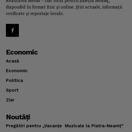
Realitatea Media – ziar local pentru județul Neamț,
disponibil în format fizic și online. Știri actuale, informații
verificate și reportaje locale.
Economic
Acasă
Economic
Politica
Sport
Ziar
Noutăţi
Pregătiri pentru „Vacanţe Muzicale la Piatra-Neamţ“