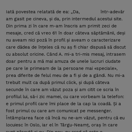
Iată povestea relatată de ea: „Da, într-adevăr
am gasit pe cineva, şi da, prin intermediul acestui site.
Din prima zi în care m-am înscris am primit zeci de
mesaje, cred că vreo 61 în doar câteva săptămânii, deşi
nu aveam nici poză în profil şi aveam o caracterizare
care dădea de înţeles că nu aş fi chiar dispusă să discut
cu absolut oricine. Când A. mi-a tri-mis mesaj, intrasem
doar pentru a mă mai amuza de unele lucruri ciudate
pe care le primeam de la persoane mai «speciale»,
prea diferite de felul meu de a fi şi de a gândi. Nu mi-a
trebuit mult ca după primul click, şi după câteva
secunde în care am văzut poza şi am citit ce scria în
profilul lui, să-i zic mamei, cu care vorbeam la telefon:
e primul profil care îmi place de la cap la coadă. Şi a
fost primul cu care am comunicat pe messenger.
Întâmplarea face că încă nu ne-am văzut, pentru că eu
locuiesc în Oslo, iar el în Târgu-Neamţ, oraş în care