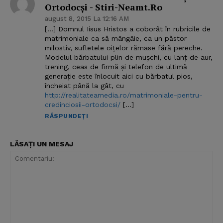
Ortodocşi - Stiri-Neamt.ro
august 8, 2015 La 12:16 AM
[…] Domnul Iisus Hristos a coborât în rubricile de
matrimoniale ca să mângâie, ca un păstor
milostiv, sufletele oiţelor rămase fără pereche.
Modelul bărbatului plin de muşchi, cu lanţ de aur,
trening, ceas de firmă şi telefon de ultimă
generaţie este înlocuit aici cu bărbatul pios,
încheiat până la gât, cu
http://realitateamedia.ro/matrimoniale-pentru-
credinciosii-ortodocsi/
[…]
RĂSPUNDEȚI
LĂSAȚI UN MESAJ