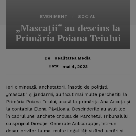
EVENIMENT
SOCIAL
„Mascaţii“ au descins la
Primăria Poiana Teiului
De:
Realitatea Media
Data:
mai 4, 2023
Ieri dimineaţă, anchetatorii, însoţiţi de poliţişti,
„mascaţi“ şi jandarmi, au făcut mai multe percheziţii la
Primăria Poiana Teiului, acasă la primăriţa Ana Ancuţa şi
la contabila Elena Păvăloaia.
Descinderile au avut loc
în cadrul unei anchete cndusă de Parchetul Tribunalului,
cu sprijinul Direcţiei Generale Anticorupţie, într-un
dosar privitor la mai multe ilegalităţi vizând lucrări şi