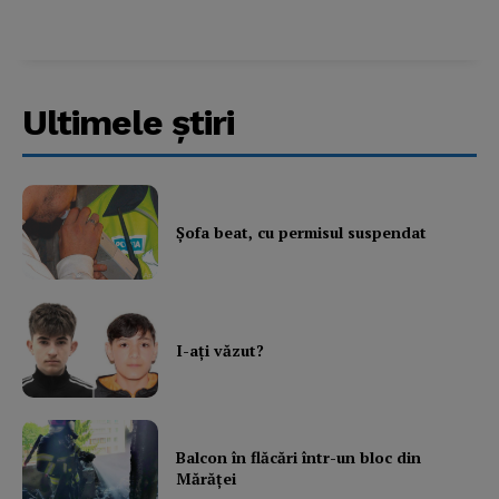
Ultimele ştiri
Şofa beat, cu permisul suspendat
I-aţi văzut?
Balcon în flăcări într-un bloc din
Mărăţei
News Week