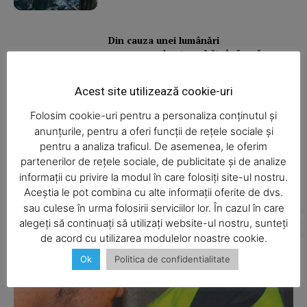
Magazine PRO
Din cauza unei lumânări
nesupravegheate, o bătrână a rămas
fără casă
Acest site utilizează cookie-uri
Folosim cookie-uri pentru a personaliza conținutul și
Camion răsturnat
anunțurile, pentru a oferi funcții de rețele sociale și
pentru a analiza traficul. De asemenea, le oferim
partenerilor de rețele sociale, de publicitate și de analize
informații cu privire la modul în care folosiți site-ul nostru.
Aceștia le pot combina cu alte informații oferite de dvs.
SUBSCRIBE NOW
ALTE ARTICOLE
sau culese în urma folosirii serviciilor lor. În cazul în care
Articole asemănătoare
alegeți să continuați să utilizați website-ul nostru, sunteți
de acord cu utilizarea modulelor noastre cookie.
Ok
Politica de confidentialitate
Company
About