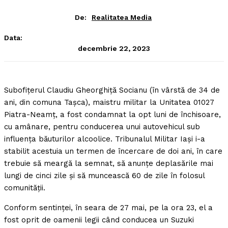
De:
Realitatea Media
Data:
decembrie 22, 2023
Subofiţerul Claudiu Gheorghiţă Socianu (în vârstă de 34 de
ani, din comuna Taşca), maistru militar la Unitatea 01027
Piatra-Neamţ, a fost condamnat la opt luni de închisoare,
cu amânare, pentru conducerea unui autovehicul sub
influenţa băuturilor alcoolice. Tribunalul Militar Iaşi i-a
stabilit acestuia un termen de încercare de doi ani, în care
trebuie să meargă la semnat, să anunţe deplasările mai
lungi de cinci zile şi să muncească 60 de zile în folosul
comunităţii.
Conform sentinţei, în seara de 27 mai, pe la ora 23, el a
fost oprit de oamenii legii când conducea un Suzuki