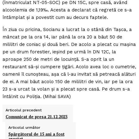
(înmatriculat NT-05-SOC) pe DN 15C, spre casă, având
alcoolemia de 1,19‰. Acesta a declarat că regretă ce s-a
întâmplat şi a povestit cum au decurs faptele.
În ziua cu pricina, Socianu a lucrat la o stână din Taşca, a
mâncat pe la ora 14, iar până la ora 20 a băut 50 de
mililitri de coniac şi două beri. De acolo a plecat cu maşina
pe un drum forestier, ieşind pe urmă în DN 12C, la
aproape 250 de metri de locuinţă. S-a oprit la un
restaurant să-şi cumpere ţigări. Acolo avea loc o cumetrie,
oamenii îl cunoşteau, aşa că l-au invitat să petreacă alături
de ei. A mai băut acolo 150 de mililitri de vin, iar pe la ora
23 s-a urcat la volan şi a plecat spre casă. Pe drum s-a
întâlnit cu Poliţia. (Mihai SAVA)
Articolul precedent
Comunicat de presa 21.12.2023
Articolul următor
Spărgătorul de 15 ani a fost
arestat