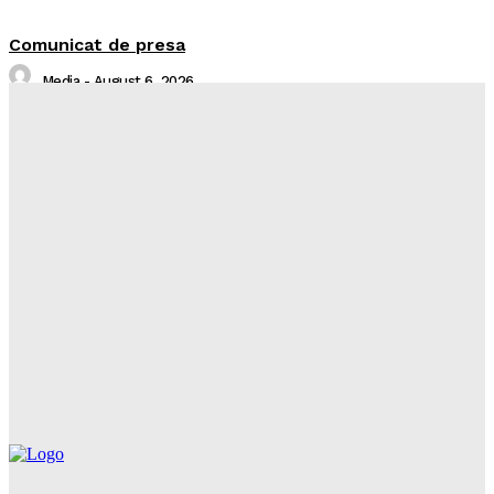
Comunicat de presa
Media
-
August 6, 2026
Sistare alimentare gaze naturale in localitatea Piatra
Neamț, județul Neamț
Întreruperi Neplanificate NT
-
August 6, 2026
Balcon în flăcări într-un bloc din Mărăţei
Realitatea Media
-
August 6, 2026
Din cauza unei lumânări nesupravegheate, o bătrână
a rămas fără casă
Realitatea Media
-
August 6, 2026