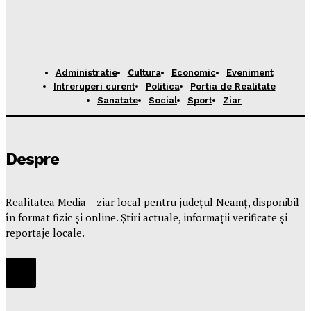
Administratie
Cultura
Economic
Eveniment
Intreruperi curent
Politica
Portia de Realitate
Sanatate
Social
Sport
Ziar
Despre
Realitatea Media – ziar local pentru județul Neamț, disponibil
în format fizic și online. Știri actuale, informații verificate și
reportaje locale.