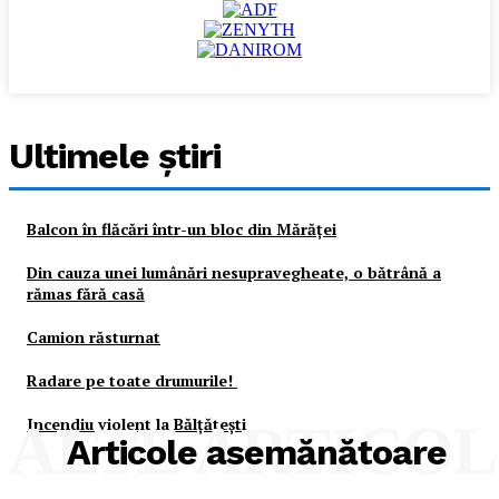
Ultimele ştiri
Balcon în flăcări într-un bloc din Mărăţei
Din cauza unei lumânări nesupravegheate, o bătrână a
rămas fără casă
Camion răsturnat
Radare pe toate drumurile!
Incendiu violent la Bălţăteşti
ALTE ARTICO
Articole asemănătoare