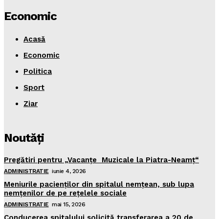
Economic
Acasă
Economic
Politica
Sport
Ziar
Noutăţi
Pregătiri pentru „Vacanţe Muzicale la Piatra-Neamţ“
ADMINISTRATIE
iunie 4, 2026
Meniurile pacienţilor din spitalul nemţean, sub lupa
nemţenilor de pe reţelele sociale
ADMINISTRATIE
mai 15, 2026
Conducerea spitalului solicită transferarea a 20 de