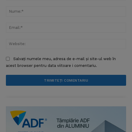
Comentariu:
Nu
Ema
Web
Salvați numele meu, adresa de e-mail și site-ul web în
acest browser pentru data viitoare i comentariu.