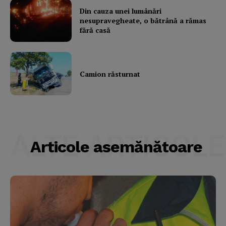
Din cauza unei lumânări
nesupravegheate, o bătrână a rămas
fără casă
Camion răsturnat
ALTE ARTICOLE
Articole asemănătoare