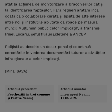
atât la acţiunea de monitorizare a braconierilor cât şi
la identificarea făptaşilor. Fără reţineri arătăm încă
odată că o colaborare curată şi lipsită de alte interese
între noi şi instituţiile abilitate da roade pe masura
muncii! Mulţumim public celor implicaţi!“, a transmis
Irinel Escariu, şeful filialei judeţene a ANCBP.
Poliţiştii au deschis un dosar penal şi cobntinuă
cercetările în vederea documentării tuturor activităţilor
infracţionale a celor implicaţi.
(Mihai SAVA)
Articolul precedent
Articolul următor
Percheziţii în trei comune
Intreruperi Neamt
şi Piatra-Neamţ
11.06.2026