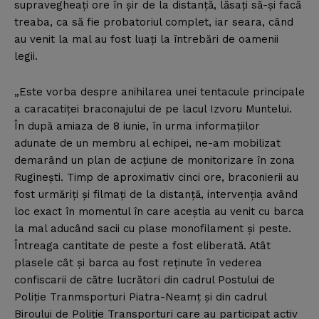
supravegheaţi ore în şir de la distanţă, lăsaţi să-şi facă
treaba, ca să fie probatoriul complet, iar seara, când
au venit la mal au fost luaţi la întrebări de oamenii
legii.
„Este vorba despre anihilarea unei tentacule principale
a caracatiţei braconajului de pe lacul Izvoru Muntelui.
În după amiaza de 8 iunie, în urma informaţiilor
adunate de un membru al echipei, ne-am mobilizat
demarând un plan de acţiune de monitorizare în zona
Rugineşti. Timp de aproximativ cinci ore, braconierii au
fost urmăriţi şi filmaţi de la distanţă, intervenţia având
loc exact în momentul în care aceştia au venit cu barca
la mal aducând sacii cu plase monofilament şi peste.
Întreaga cantitate de peste a fost eliberată. Atât
plasele cât şi barca au fost reţinute în vederea
confiscarii de către lucrători din cadrul Postului de
Poliţie Tranmsporturi Piatra-Neamţ şi din cadrul
Biroului de Poliţie Transporturi care au participat activ