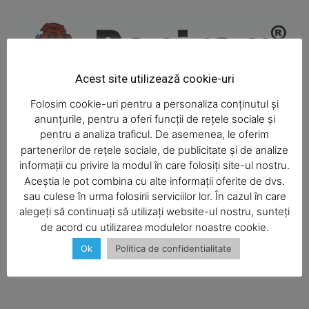
Acest site utilizează cookie-uri
Folosim cookie-uri pentru a personaliza conținutul și
anunțurile, pentru a oferi funcții de rețele sociale și
pentru a analiza traficul. De asemenea, le oferim
partenerilor de rețele sociale, de publicitate și de analize
informații cu privire la modul în care folosiți site-ul nostru.
Aceștia le pot combina cu alte informații oferite de dvs.
SUBSCRIBE NOW
sau culese în urma folosirii serviciilor lor. În cazul în care
alegeți să continuați să utilizați website-ul nostru, sunteți
de acord cu utilizarea modulelor noastre cookie.
Ok
Politica de confidentialitate
Company
About
Contact us