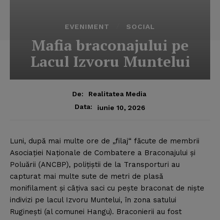
EVENIMENT
SOCIAL
Mafia braconajului pe
Lacul Izvoru Muntelui
De:
Realitatea Media
Data:
iunie 10, 2026
Luni, după mai multe ore de „filaj“ făcute de membrii
Asociaţiei Naţionale de Combatere a Braconajului şi
Poluării (ANCBP), poliţiştii de la Transporturi au
capturat mai multe sute de metri de plasă
monifilament şi câţiva saci cu peşte braconat de nişte
indivizi pe lacul Izvoru Muntelui, în zona satului
Rugineşti (al comunei Hangu).
Braconierii au fost