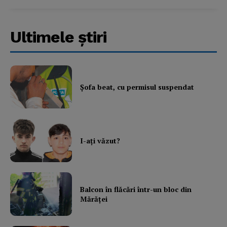
Subscription Plans
My account
Ultimele ştiri
Şofa beat, cu permisul suspendat
I-aţi văzut?
Balcon în flăcări într-un bloc din
Mărăţei