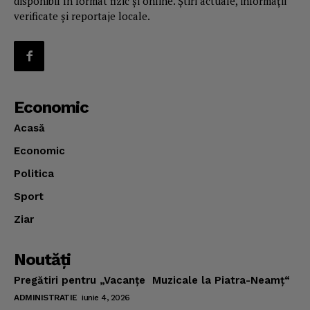
disponibil în format fizic și online. Știri actuale, informații
verificate și reportaje locale.
Economic
Acasă
Economic
Politica
Sport
Ziar
Noutăţi
Pregătiri pentru „Vacanţe Muzicale la Piatra-Neamţ“
ADMINISTRATIE
iunie 4, 2026