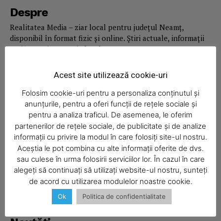
News Week
Despre
Magazine PRO
Realitatea Media – ziar local pentru județul Neamț,
disponibil în format fizic și online. Știri actuale, informații
verificate și reportaje locale.
Acest site utilizează cookie-uri
Folosim cookie-uri pentru a personaliza conținutul și
anunțurile, pentru a oferi funcții de rețele sociale și
Economic
pentru a analiza traficul. De asemenea, le oferim
partenerilor de rețele sociale, de publicitate și de analize
Acasă
informații cu privire la modul în care folosiți site-ul nostru.
Economic
Aceștia le pot combina cu alte informații oferite de dvs.
SUBSCRIBE NOW
sau culese în urma folosirii serviciilor lor. În cazul în care
Politica
alegeți să continuați să utilizați website-ul nostru, sunteți
Sport
de acord cu utilizarea modulelor noastre cookie.
Ziar
Ok
Politica de confidentialitate
Company