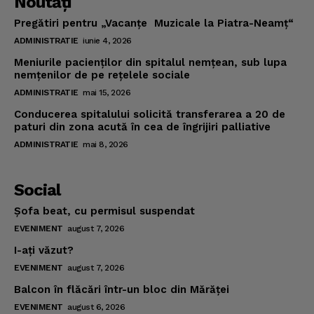
Noutăţi
About
Pregătiri pentru „Vacanţe Muzicale la Piatra-Neamţ“
Contact us
ADMINISTRATIE
iunie 4, 2026
Subscription Plans
Meniurile pacienţilor din spitalul nemţean, sub lupa
My account
nemţenilor de pe reţelele sociale
ADMINISTRATIE
mai 15, 2026
Conducerea spitalului solicită transferarea a 20 de
paturi din zona acută în cea de îngrijiri palliative
ADMINISTRATIE
mai 8, 2026
Social
Şofa beat, cu permisul suspendat
EVENIMENT
august 7, 2026
I-aţi văzut?
EVENIMENT
august 7, 2026
Balcon în flăcări într-un bloc din Mărăţei
EVENIMENT
august 6, 2026