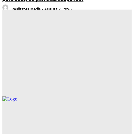
Realitatea Media
-
August 7, 2026
I-aţi văzut?
Realitatea Media
-
August 7, 2026
Intreruperi Neamt 2 – 07.08.2026
Sorin
-
August 6, 2026
Intreruperi Neamt 1 – 07.08.2026
Sorin
-
August 6, 2026