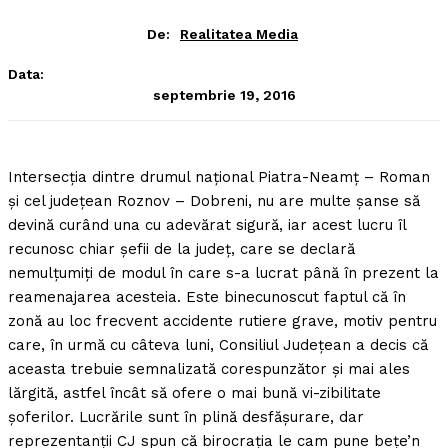
De:
Realitatea Media
Data:
septembrie 19, 2016
Intersecţia dintre drumul naţional Piatra-Neamţ – Roman
şi cel judeţean Roznov – Dobreni, nu are multe şanse să
devină curând una cu adevărat sigură, iar acest lucru îl
recunosc chiar şefii de la judeţ, care se declară
nemulţumiţi de modul în care s-a lucrat până în prezent la
reamenajarea acesteia.
Este binecunoscut faptul că în
zonă au loc frecvent accidente rutiere grave, motiv pentru
care, în urmă cu câteva luni, Consiliul Judeţean a decis că
aceasta trebuie semnalizată corespunzător şi mai ales
lărgită, astfel încât să ofere o mai bună vi-zibilitate
şoferilor. Lucrările sunt în plină desfăşurare, dar
reprezentanţii CJ spun că birocraţia le cam pune beţe’n