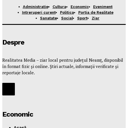
Administratie
Cultura
Economic
Eveniment
Intreruperi curent
Politica
Portia de Realitate
Sanatate
Social
Sport
Ziar
Despre
Realitatea Media – ziar local pentru județul Neamț, disponibil
în format fizic și online. Știri actuale, informații verificate și
reportaje locale.
Economic
Acasă