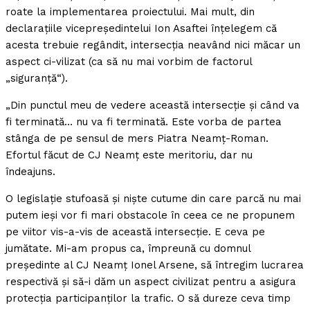
roate la implementarea proiectului. Mai mult, din
declaraţiile vicepreşedintelui Ion Asaftei înţelegem că
acesta trebuie regândit, intersecţia neavând nici măcar un
aspect ci-vilizat (ca să nu mai vorbim de factorul
„siguranţă“).
„Din punctul meu de vedere această intersecţie şi când va
fi terminată… nu va fi terminată. Este vorba de partea
stânga de pe sensul de mers Piatra Neamţ-Roman.
Efortul făcut de CJ Neamţ este meritoriu, dar nu
îndeajuns.
O legislaţie stufoasă şi nişte cutume din care parcă nu mai
putem ieşi vor fi mari obstacole în ceea ce ne propunem
pe viitor vis-a-vis de această intersecţie. E ceva pe
jumătate. Mi-am propus ca, împreună cu domnul
preşedinte al CJ Neamţ Ionel Arsene, să întregim lucrarea
respectivă şi să-i dăm un aspect civilizat pentru a asigura
protecţia participanţilor la trafic. O să dureze ceva timp