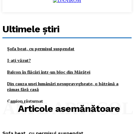
Ultimele ştiri
Şofa beat, cu permisul suspendat
I-aţi văzut?
Balcon în flăcări într-un bloc din Mărăţei
Din cauza unei lumânări nesupravegheate, o bătrână a
rămas fără casă
Camion răsturnat
ALTE ARTICO
Articole asemănătoare
Şofa beat, cu permisul suspendat