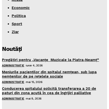
Economic
Politica
Sport
Ziar
Noutăţi
Pregătiri pentru „Vacanţe Muzicale la Piatra-Neamţ“
ADMINISTRATIE
iunie 4, 2026
Meniurile pacienţilor din spitalul nemţean, sub lupa
nemţenilor de pe reţelele sociale
ADMINISTRATIE
mai 15, 2026
Conducerea spitalului solicită transferarea a 20 de
paturi din zona acută în cea de îngrijiri palliative
ADMINISTRATIE
mai 8, 2026