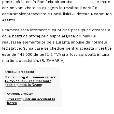
pentru că la noi în România birocraţia e mare
dar ne vom zbate sa ajungem la rezultatul dorit.“ a
declarat vicepreşedintele Consi-liului Judeţean Neamţ, Ion
Asaftei.
Reamenajarea intersecţiei cu pricina presupune crearea a
două benzi de stocaj prin supralărgirea drumului şi
realizarea elementelor de siguranţă impuse de normele
legislative. Suma care se cheltuie pentru aceasta investiţie
este de 443.000 de lei fără TVA şi a fost aprobată în luna
martie a acestui an. (R. ZAHARIA)
Articolul precedent
Oameni bogaţi, oameni săraci:
19.253 de lei – cea mai mare
pensie plătită în Neamţ
Articolul următor
Trei răniţi într-un accident la
Borca