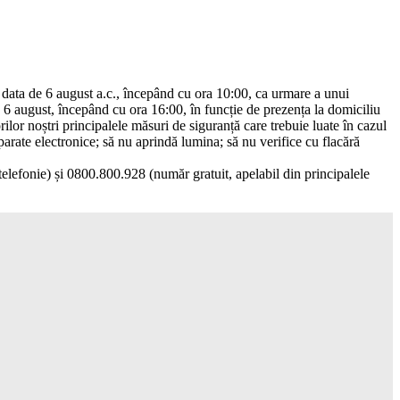
n data de 6 august a.c., începând cu ora 10:00, ca urmare a unui
de 6 august, începând cu ora 16:00, în funcție de prezența la domiciliu
lor noștri principalele măsuri de siguranță care trebuie luate în cazul
aparate electronice; să nu aprindă lumina; să nu verifice cu flacără
telefonie) și 0800.800.928 (număr gratuit, apelabil din principalele