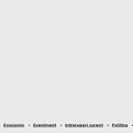
Economic
Eveniment
Intreruperi curent
Politica