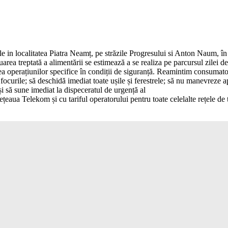
le in localitatea Piatra Neamț, pe străzile Progresului si Anton Naum, î
luarea treptată a alimentării se estimează a se realiza pe parcursul zilei 
a operațiunilor specifice în condiții de siguranță. Reamintim consumatori
e focurile; să deschidă imediat toate ușile și ferestrele; să nu manevreze 
și să sune imediat la dispeceratul de urgență al
țeaua Telekom și cu tariful operatorului pentru toate celelalte rețele de 