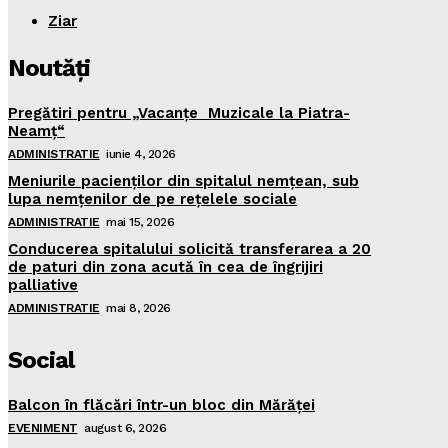
Ziar
Noutăţi
Pregătiri pentru „Vacanţe Muzicale la Piatra-
Neamţ“
ADMINISTRATIE
iunie 4, 2026
Meniurile pacienţilor din spitalul nemţean, sub
lupa nemţenilor de pe reţelele sociale
ADMINISTRATIE
mai 15, 2026
Conducerea spitalului solicită transferarea a 20
de paturi din zona acută în cea de îngrijiri
palliative
ADMINISTRATIE
mai 8, 2026
Social
Balcon în flăcări într-un bloc din Mărăţei
EVENIMENT
august 6, 2026