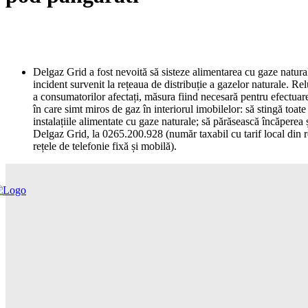
Delgaz Grid a fost nevoită să sisteze alimentarea cu gaze natura
incident survenit la rețeaua de distribuție a gazelor naturale. Re
a consumatorilor afectați, măsura fiind necesară pentru efectuare
în care simt miros de gaz în interiorul imobilelor: să stingă toat
instalațiile alimentate cu gaze naturale; să părăsească încăperea 
Delgaz Grid, la 0265.200.928 (număr taxabil cu tarif local din re
rețele de telefonie fixă și mobilă).