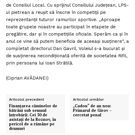
de Consiliul Local. Cu sprijinul Consiliului Judeţean, LPS-
ul pietrean a reuşit să înscrie în competiţii pe
reprezentanţii tuturor ramurilor sportive. „Aproape
toate grupele noastre au participat în etapele de
pregătire, dar şi în competiţiile oficiale. Sperăm ca şi în
anul ce vine să putem beneficia de aceeaşi susţinere“, a
completat directorul Dan Gavril. Voleiul s-a bucurat şi
de susţinerea necondiţionată oferită de societatea Rifil,
prin persoana lui Ioan Strătilă.
(Ciprian AVĂDANEI)
Articolul precedent
Articolul următor
Finanţarea căminelor de
„Cadou“ de an nou:
bătrâni sub semnul
Primarul de Girov –
întrebării: Cei 50 de
cercetat penal
asistaţi de la Roznov, în
pericol de a rămâne pe
drumuri