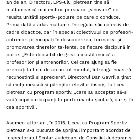
an de an. Directorul LPS-ului pietrean ţine să
mulţumească mai multor persoane „vinovate“ de
reuşita unităţii sportiv-şcolare pe care o conduce.
Prima dată a adus mulţumiri întregului său colectiv de
cadre didactice, dar în special colectivului de profesori-
antrenori preocupaţi în descoperirea, formarea şi
promovarea tinerelor ta-lente, pe fiecare disciplină în
parte. „Este deosebit de grea această muncă a
profesorilor şi antrenorilor. Cei care ajung să fie
premiaţi la final de an au tot meritul, întreaga noastră
recunoştinţă şi apreciere“. Directorul Dan Gavril a ţinut
să mulţumească şi părinţilor elevilor înscrişi la liceul
pietrean cu program sportiv, „care au acceptat să-şi
vadă copii participanţi la performanţa şcolară, dar şi în
cea sportivă“.
Asemeni altor ani, în 2015, Liceul cu Program Sportiv
pietrean s-a bucurat de sprijinul important acordat de
Inspectoratul Şcolar Judeţean, de Consiliul Judeţean şi