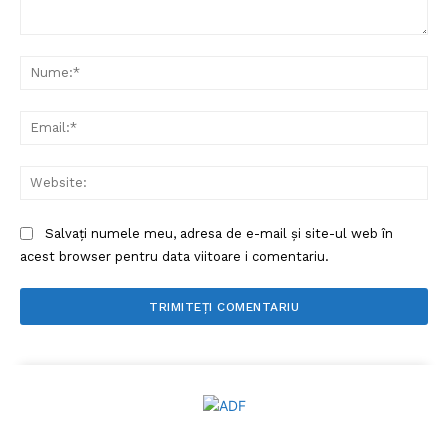
Comentariu:
Nu
Ema
Web
Salvați numele meu, adresa de e-mail și site-ul web în
acest browser pentru data viitoare i comentariu.