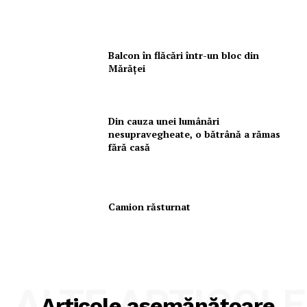
Balcon în flăcări într-un bloc din
Mărăţei
Din cauza unei lumânări
nesupravegheate, o bătrână a rămas
fără casă
Camion răsturnat
ALTE ARTICOLE
Articole asemănătoare