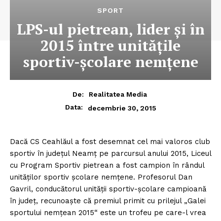
SPORT
LPS-ul pietrean, lider şi în
2015 între unităţile
sportiv-şcolare nemţene
De:
Realitatea Media
Data:
decembrie 30, 2015
Dacă CS Ceahlăul a fost desemnat cel mai valoros club
sportiv în judeţul Neamţ pe parcursul anului 2015, Liceul
cu Program Sportiv pietrean a fost campion în rândul
unităţilor sportiv şcolare nemţene.
Profesorul Dan
Gavril, conducătorul unităţii sportiv-şcolare campioană
în judeţ, recunoaşte că premiul primit cu prilejul „Galei
sportului nemţean 2015“ este un trofeu pe care-l vrea