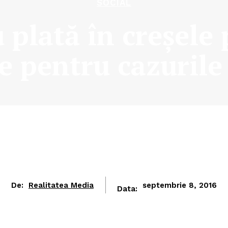
SOCIAL
 plată în creşele
e pentru cazurile
De:
Realitatea Media
septembrie 8, 2016
Data: