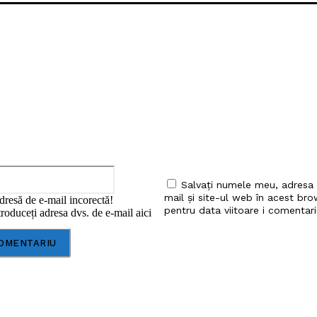
iu:
Email:*
Salvați numele meu, adresa
mail și site-ul web în acest bro
dresă de e-mail incorectă!
pentru data viitoare i comentari
roduceți adresa dvs. de e-mail aici