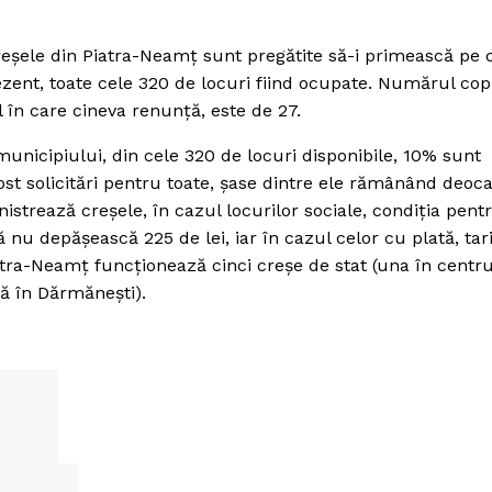
reşele din Piatra-Neamţ sunt pregătite să-i primească pe c
prezent, toate cele 320 de locuri fiind ocupate. Numărul copi
l în care cineva renunţă, este de 27.
 municipiului, din cele 320 de locuri disponibile, 10% sunt
 fost solicitări pentru toate, şase dintre ele rămânând deo
istrează creşele, în cazul locurilor sociale, condiţia pent
 nu depăşească 225 de lei, iar în cazul celor cu plată, tar
atra-Neamţ funcţionează cinci creşe de stat (una în centru
uă în Dărmăneşti).
Week
e PRO
Company
About