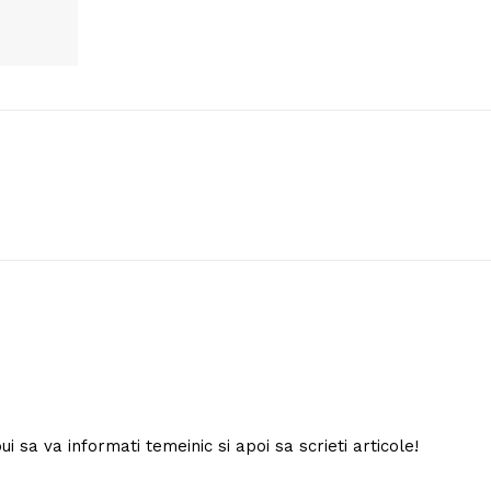
Contact us
Subscription Plans
My account
E NOW
i sa va informati temeinic si apoi sa scrieti articole!