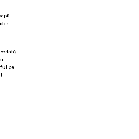
opii.
ilor
camdată
ru
iful pe
l