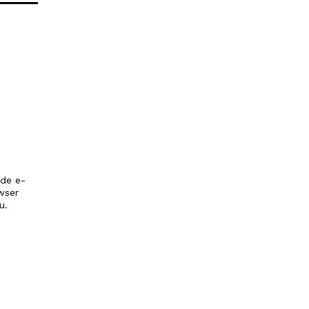
 de e-
wser
u.