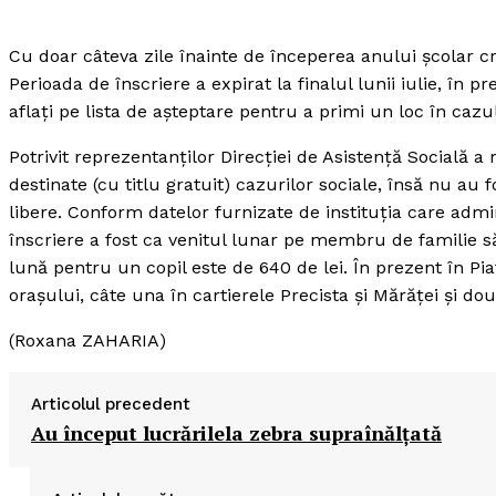
Cu doar câteva zile înainte de începerea anului şcolar c
Perioada de înscriere a expirat la finalul lunii iulie, în 
aflaţi pe lista de aşteptare pentru a primi un loc în cazu
Potrivit reprezentanţilor Direcţiei de Asistenţă Socială a
destinate (cu titlu gratuit) cazurilor sociale, însă nu au
libere. Conform datelor furnizate de instituţia care admin
înscriere a fost ca venitul lunar pe membru de familie să
lună pentru un copil este de 640 de lei. În prezent în Pi
oraşului, câte una în cartierele Precista şi Mărăţei şi do
News 
(Roxana ZAHARIA)
Magazin
Articolul precedent
Au început lucrărilela zebra supraînălţată