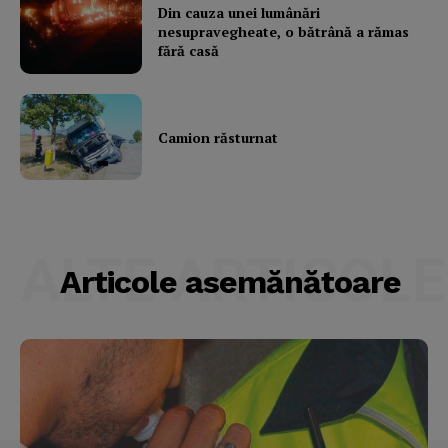
Din cauza unei lumânări
nesupravegheate, o bătrână a rămas
fără casă
Camion răsturnat
ALTE ARTICOLE
Articole asemănătoare