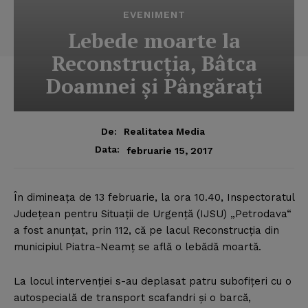
EVENIMENT
Lebede moarte la
Reconstrucţia, Bâtca
Doamnei şi Pângăraţi
De:
Realitatea Media
Data:
februarie 15, 2017
În dimineaţa de 13 februarie, la ora 10.40, Inspectoratul
Judeţean pentru Situaţii de Urgenţă (IJSU) „Petrodava“
a fost anunţat, prin 112, că pe lacul Reconstrucţia din
municipiul Piatra-Neamţ se află o lebădă moartă.
La locul intervenţiei s-au deplasat patru subofiţeri cu o
autospecială de transport scafandri şi o barcă,