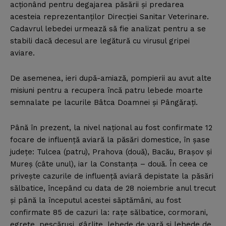
acţionând pentru degajarea păsării şi predarea
acesteia reprezentanţilor Direcţiei Sanitar Veterinare.
Cadavrul lebedei urmează să fie analizat pentru a se
stabili dacă decesul are legătură cu virusul gripei
aviare.
De asemenea, ieri după-amiază, pompierii au avut alte
misiuni pentru a recupera încă patru lebede moarte
semnalate pe lacurile Bâtca Doamnei şi Pângăraţi.
Până în prezent, la nivel naţional au fost confirmate 12
focare de influenţă aviară la păsări domestice, în şase
judeţe: Tulcea (patru), Prahova (două), Bacău, Braşov şi
Mureş (câte unul), iar la Constanţa – două. În ceea ce
priveşte cazurile de influenţă aviară depistate la păsări
sălbatice, începând cu data de 28 noiembrie anul trecut
şi până la începutul acestei săptămâni, au fost
confirmate 85 de cazuri la: raţe sălbatice, cormorani,
egrete, pescăruşi, gârliţe, lebede de vară şi lebede de