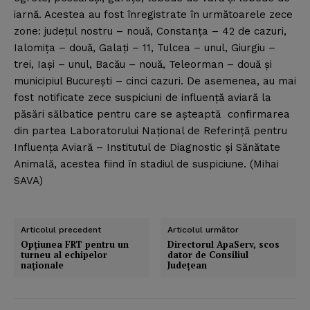
iarnă. Acestea au fost înregistrate în următoarele zece
zone: judeţul nostru – nouă, Constanţa – 42 de cazuri,
Ialomiţa – două, Galaţi – 11, Tulcea – unul, Giurgiu –
trei, Iaşi – unul, Bacău – nouă, Teleorman – două şi
municipiul Bucureşti – cinci cazuri. De asemenea, au mai
fost notificate zece suspiciuni de influenţă aviară la
păsări sălbatice pentru care se aşteaptă confirmarea
din partea Laboratorului Naţional de Referinţă pentru
Influenţa Aviară – Institutul de Diagnostic şi Sănătate
Animală, acestea fiind în stadiul de suspiciune. (Mihai
SAVA)
Articolul precedent
Articolul următor
Opţiunea FRT pentru un
Directorul ApaServ, scos
turneu al echipelor
dator de Consiliul
naţionale
Judeţean