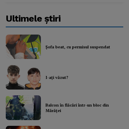
Subscription Plans
Ultimele ştiri
My account
Şofa beat, cu permisul suspendat
I-aţi văzut?
Balcon în flăcări într-un bloc din
Mărăţei