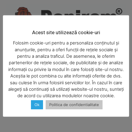
Acest site utilizează cookie-uri
Folosim cookie-uri pentru a personaliza conținutul și
anunțurile, pentru a oferi funcții de rețele sociale și
pentru a analiza traficul. De asemenea, le oferim
partenerilor de rețele sociale, de publicitate și de analize
informații cu privire la modul în care folosiți site-ul nostru.
Aceștia le pot combina cu alte informații oferite de dvs.
SUBSCRIBE NOW
sau culese în urma folosirii serviciilor lor. În cazul în care
alegeți să continuați să utilizați website-ul nostru, sunteți
de acord cu utilizarea modulelor noastre cookie.
Ok
Politica de confidentialitate
Company
About
Contact us