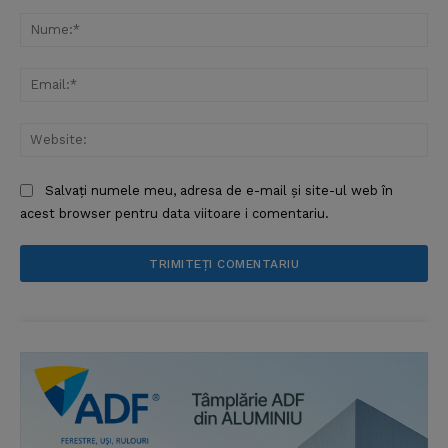
Comentariu:
Nu
Ema
Web
Salvați numele meu, adresa de e-mail și site-ul web în
acest browser pentru data viitoare i comentariu.