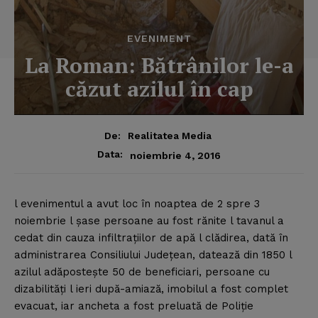
EVENIMENT
La Roman: Bătrânilor le-a
căzut azilul în cap
De:
Realitatea Media
Data:
noiembrie 4, 2016
l evenimentul a avut loc în noaptea de 2 spre 3
noiembrie l şase persoane au fost rănite l tavanul a
cedat din cauza infiltraţiilor de apă l clădirea, dată în
administrarea Consiliului Judeţean, datează din 1850 l
azilul adăposteşte 50 de beneficiari, persoane cu
dizabilităţi l ieri după-amiază, imobilul a fost complet
evacuat, iar ancheta a fost preluată de Poliţie