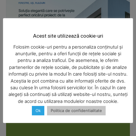
Magazine PRO
Acest site utilizează cookie-uri
Folosim cookie-uri pentru a personaliza conținutul și
anunțurile, pentru a oferi funcții de rețele sociale și
pentru a analiza traficul. De asemenea, le oferim
partenerilor de rețele sociale, de publicitate și de analize
informații cu privire la modul în care folosiți site-ul nostru.
Aceștia le pot combina cu alte informații oferite de dvs.
SUBSCRIBE NOW
sau culese în urma folosirii serviciilor lor. În cazul în care
alegeți să continuați să utilizați website-ul nostru, sunteți
de acord cu utilizarea modulelor noastre cookie.
Ok
Politica de confidentialitate
Company
About