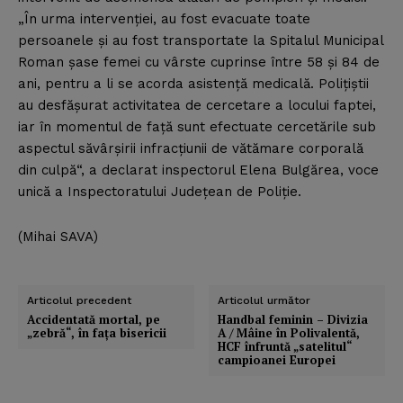
„În urma intervenţiei, au fost evacuate toate
persoanele şi au fost transportate la Spitalul Municipal
Roman şase femei cu vârste cuprinse între 58 şi 84 de
ani, pentru a li se acorda asistenţă medicală. Poliţiştii
au desfăşurat activitatea de cercetare a locului faptei,
iar în momentul de faţă sunt efectuate cercetările sub
aspectul săvârşirii infracţiunii de vătămare corporală
din culpă“, a declarat inspectorul Elena Bulgărea, voce
unică a Inspectoratului Judeţean de Poliţie.
(Mihai SAVA)
Articolul precedent
Articolul următor
Accidentată mortal, pe
Handbal feminin – Divizia
„zebră“, în faţa bisericii
A / Mâine în Polivalentă,
HCF înfruntă „satelitul“
campioanei Europei