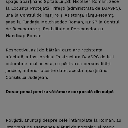
spaţiu aparţinând Spitalului „Sf. Nicolae“ Roman, zece
la Locuinţa Protejată Trifeşti (administrată de DJASPC),
una la Centrul de Îngrijire şi Asistenţă Târgu-Neamţ,
şase la Fundaţia Melchisedec Roman, iar 27 la Centrul
de Recuperare şi Reabilitate a Persoanelor cu
Handicap Roman.
Respectivul azil de bătrâni care are rezistenţa
afectată, a fost preluat în structura DJASPC de la 1
octombrie anul acesta, cu păstrarea personalităţii
juridice; anterior acestei date, acesta aparţinând
Consiliului Judeţean.
Dosar penal pentru vătămare corporală din culpă
Poliţiştii, anunţaţi despre cele întâmplate la Roman, au
intervenit de asemenea alături de pompieri şi medici.