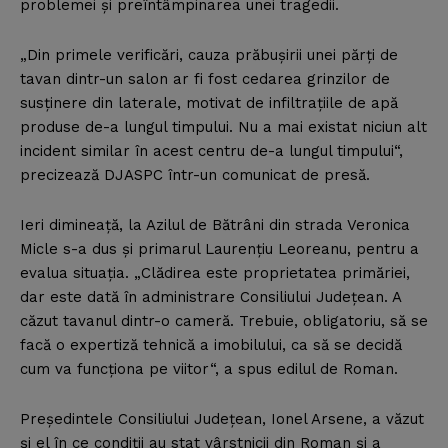
problemei şi preîntâmpinarea unei tragedii.
„Din primele verificări, cauza prăbuşirii unei părţi de
tavan dintr-un salon ar fi fost cedarea grinzilor de
susţinere din laterale, motivat de infiltraţiile de apă
produse de-a lungul timpului. Nu a mai existat niciun alt
incident similar în acest centru de-a lungul timpului“,
precizează DJASPC într-un comunicat de presă.
Ieri dimineaţă, la Azilul de Bătrâni din strada Veronica
Micle s-a dus şi primarul Laurenţiu Leoreanu, pentru a
evalua situaţia. „Clădirea este proprietatea primăriei,
dar este dată în administrare Consiliului Judeţean. A
căzut tavanul dintr-o cameră. Trebuie, obligatoriu, să se
facă o expertiză tehnică a imobilului, ca să se decidă
cum va funcţiona pe viitor“, a spus edilul de Roman.
Preşedintele Consiliului Judeţean, Ionel Arsene, a văzut
şi el în ce condiţii au stat vârstnicii din Roman şi a