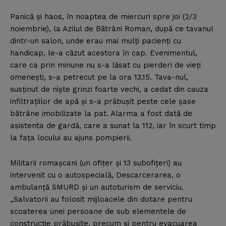
Panică şi haos, în noaptea de miercuri spre joi (2/3
noiembrie), la Azilul de Bătrâni Roman, după ce tavanul
dintr-un salon, unde erau mai mulţi pacienţi cu
handicap, le-a căzut acestora în cap. Evenimentul,
care ca prin minune nu s-a lăsat cu pierderi de vieţi
omeneşti, s-a petrecut pe la ora 13.15. Tava-nul,
susţinut de nişte grinzi foarte vechi, a cedat din cauza
infiltraţiilor de apă şi s-a prăbuşit peste cele şase
bătrâne imobilizate la pat. Alarma a fost dată de
asistenta de gardă, care a sunat la 112, iar în scurt timp
la faţa locului au ajuns pompierii.
Militarii romaşcani (un ofiţer şi 13 subofiţeri) au
intervenit cu o autospecială, Descarcerarea, o
ambulanţă SMURD şi un autoturism de serviciu.
„Salvatorii au folosit mijloacele din dotare pentru
scoaterea unei persoane de sub elementele de
construcţie prăbuşite, precum şi pentru evacuarea