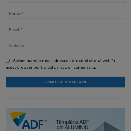
Comentariu:
Nu
Ema
Web
Salvați numele meu, adresa de e-mail și site-ul web în
acest browser pentru data viitoare i comentariu.
News Week