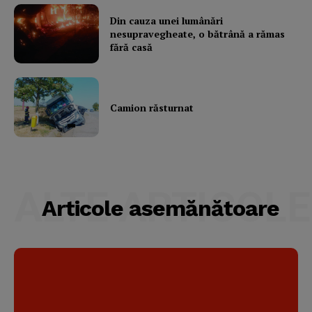
Din cauza unei lumânări
nesupravegheate, o bătrână a rămas
fără casă
Camion răsturnat
ALTE ARTICOLE
Articole asemănătoare