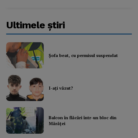
Ultimele ştiri
Şofa beat, cu permisul suspendat
I-aţi văzut?
Balcon în flăcări într-un bloc din
Mărăţei