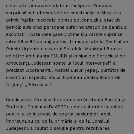
celorlalte persoane aflate în încăpere. Persoana
surprinsă sub elementele de construcţie prăbuşite a
primit îngrijiri medicale pentru policontuzii şi atac de
panică; alte cinci persoane suferind atacuri de panică şi
excoriaţii. Toate cele şase victime (cu vârste cuprinse
între 58 şi 84 de ani) au fost transportate la Centrul de
Primiri Urgenţe din cadrul Spitalului Municipal Roman
de către ambulanţa SMURD şi echipajele Serviciului de
Ambulanţă Judeţean sosite la locul intervenţiei“, a
precizat locotenentul Marcel Bucur Ţepeş, purtător de
cuvânt al Inspectoratului Judeţean pentru Situaţii de
Urgenţă „Petrodava“.
Conducerea Direcţiei Ju-deţene de Asistenţă Socială şi
Protecţia Copilului (DJASPC) a mers ulterior la spital,
pentru a se interesa de soarta pacienţilor, apoi,
împreună cu cei de la primărie şi de la Consiliul
Judeţeană a cautat o soluţie pentru rezolvarea