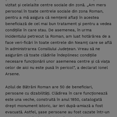
vizitat şi celelalte centre sociale din zonă. „Am mers
personal în toate centrele sociale din zona Roman,
pentru a mă asigura că nemţenii aflaţi în acestea
beneficiază de cel mai bun tratament şi pentru a vedea
condiţiile în care stau. De asemenea, în urma
incidentului petrecut la Roman, am luat hotărârea de a
face veri-ficări în toate centrele din Neamţ care se află
în administrarea Consiliului Judeţean. Vreau să ne
asigurăm că toate clădirile îndeplinesc condiţiile
necesare funcţionării unor asemenea centre şi că viaţa
celor de aici nu este pusă în pericol“, a declarat Ionel
Arsene.
Azilul de Bătrâni Roman are 50 de beneficiari,
persoane cu dizabilităţi. Clădirea în care funcţionează
este una veche, construită în anul 1850, catalogată
drept monument istoric, iar ieri după-amiază a fost
evacuată. Astfel, şase persoane au fost cazate într-un