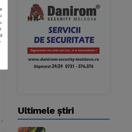
De
i
u.
e
să
r
Ultimele ştiri
Website: