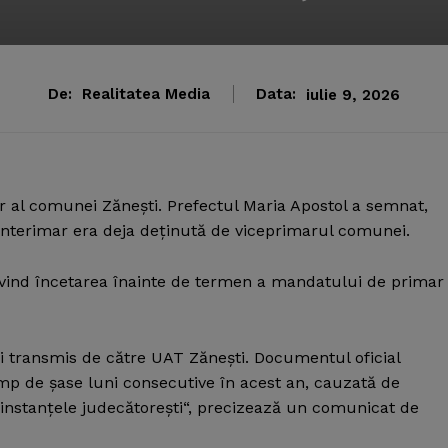
De:
Realitatea Media
Data:
iulie 9, 2026
ar al comunei Zăneşti. Prefectul Maria Apostol a semnat,
nterimar era deja deţinută de viceprimarul comunei.
rivind încetarea înainte de termen a mandatului de primar
i transmis de către UAT Zăneşti. Documentul oficial
imp de şase luni consecutive în acest an, cauzată de
 instanţele judecătoreşti“, precizează un comunicat de