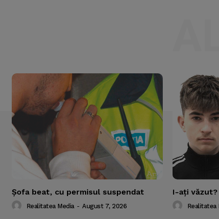
A
Şofa beat, cu permisul suspendat
I-aţi văzut?
Realitatea Media
-
August 7, 2026
Realitatea