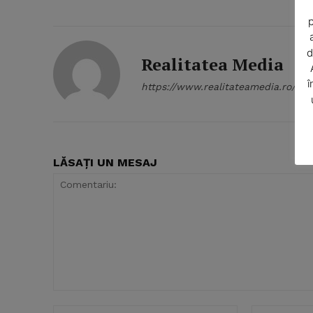
p
d
Realitatea Media
î
https://www.realitateamedia.ro/
SUBSCRIB
LĂSAȚI UN MESAJ
Comentariu:
Nume:*