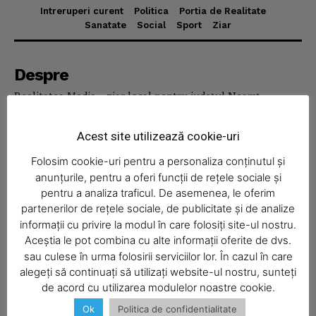
Intreruperi curent
Politica
Portia de Realitate
Sanatate
Social
Sport
Ziar
News Week
Magazine PRO
Despre
Realitatea Media – ziar local pentru județul Neamț,
disponibil în format fizic și online. Știri actuale, informații
verificate și reportaje locale.
Acest site utilizează cookie-uri
Folosim cookie-uri pentru a personaliza conținutul și
anunțurile, pentru a oferi funcții de rețele sociale și
pentru a analiza traficul. De asemenea, le oferim
partenerilor de rețele sociale, de publicitate și de analize
Economic
informații cu privire la modul în care folosiți site-ul nostru.
Aceștia le pot combina cu alte informații oferite de dvs.
Acasă
SUBSCRIBE NOW
sau culese în urma folosirii serviciilor lor. În cazul în care
Economic
alegeți să continuați să utilizați website-ul nostru, sunteți
de acord cu utilizarea modulelor noastre cookie.
Politica
Ok
Politica de confidentialitate
Sport