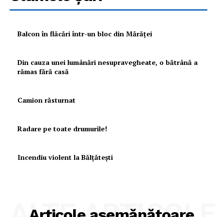
Balcon în flăcări într-un bloc din Mărăţei
Din cauza unei lumânări nesupravegheate, o bătrână a
rămas fără casă
Camion răsturnat
Radare pe toate drumurile!
Incendiu violent la Bălţăteşti
ALTE ARTICOLE
Articole asemănătoare