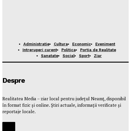
Administratie
Cultura
Economic
Eveniment
Intreruperi curent
Politica
Portia de Realitate
Sanatate
Social
Sport
Ziar
Despre
Realitatea Media – ziar local pentru județul Neamț, disponibil
în format fizic și online. Știri actuale, informații verificate și
reportaje locale.