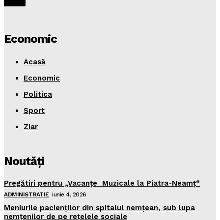
Economic
Acasă
Economic
Politica
Sport
Ziar
Noutăţi
Pregătiri pentru „Vacanţe Muzicale la Piatra-Neamţ“
ADMINISTRATIE
iunie 4, 2026
Meniurile pacienţilor din spitalul nemţean, sub lupa
nemţenilor de pe reţelele sociale