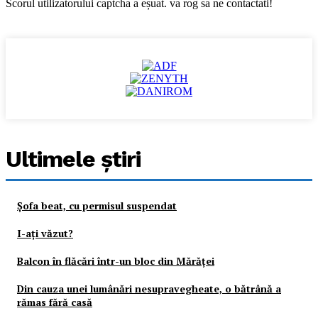
Scorul utilizatorului captcha a eșuat. va rog sa ne contactati!
Ultimele ştiri
Şofa beat, cu permisul suspendat
I-aţi văzut?
Balcon în flăcări într-un bloc din Mărăţei
Din cauza unei lumânări nesupravegheate, o bătrână a
rămas fără casă