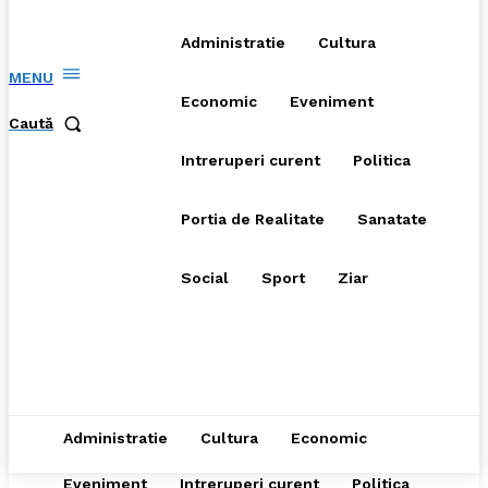
Administratie
Cultura
MENU
Economic
Eveniment
Caută
Intreruperi curent
Politica
Portia de Realitate
Sanatate
Social
Sport
Ziar
Administratie
Cultura
Economic
Eveniment
Intreruperi curent
Politica