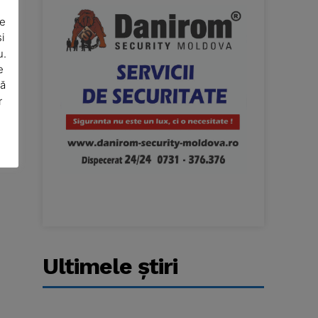
De
i
u.
e
să
r
Ultimele ştiri