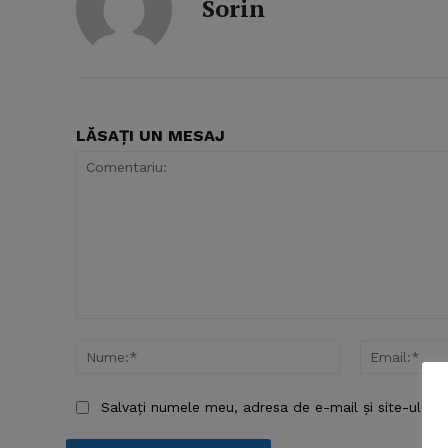
Sorin
LĂSAȚI UN MESAJ
Comentariu:
Nume:*
News 
Magazin
Salvați numele meu, adresa de e-mail și site-ul we