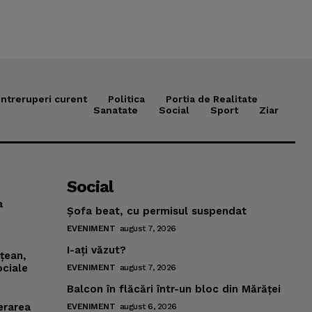
Intreruperi curent
Politica
Portia de Realitate
Sanatate
Social
Sport
Ziar
Social
a
Şofa beat, cu permisul suspendat
EVENIMENT
august 7, 2026
I-aţi văzut?
mţean,
ociale
EVENIMENT
august 7, 2026
Balcon în flăcări într-un bloc din Mărăţei
erarea
EVENIMENT
august 6, 2026