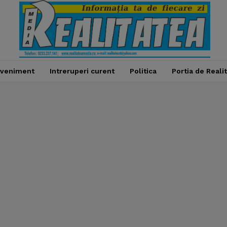
veniment
Intreruperi curent
Politica
Portia de Reali