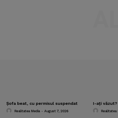
A
Şofa beat, cu permisul suspendat
I-aţi văzut?
Realitatea Media
-
August 7, 2026
Realitatea