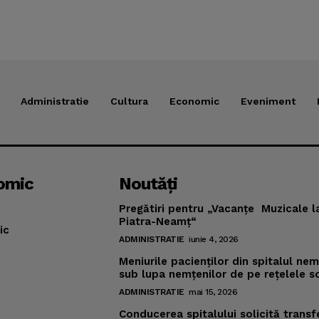
Administratie
Cultura
Economic
Eveniment
omic
Noutăţi
Pregătiri pentru „Vacanţe Muzicale l
Piatra-Neamţ“
ic
ADMINISTRATIE
iunie 4, 2026
Meniurile pacienţilor din spitalul ne
sub lupa nemţenilor de pe reţelele s
ADMINISTRATIE
mai 15, 2026
Conducerea spitalului solicită transf