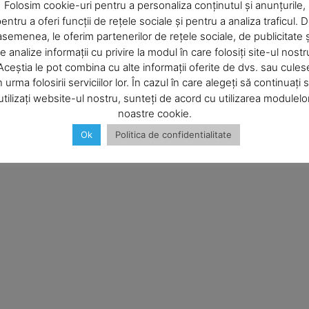
Company
Folosim cookie-uri pentru a personaliza conținutul și anunțurile,
entru a oferi funcții de rețele sociale și pentru a analiza traficul. 
asemenea, le oferim partenerilor de rețele sociale, de publicitate ș
About
e analize informații cu privire la modul în care folosiți site-ul nostr
Contact us
Aceștia le pot combina cu alte informații oferite de dvs. sau cules
Subscription Plans
n urma folosirii serviciilor lor. În cazul în care alegeți să continuați 
utilizați website-ul nostru, sunteți de acord cu utilizarea modulelo
My account
noastre cookie.
Ok
Politica de confidentialitate
E NOW