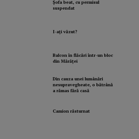
Şofa beat, cu permisul
suspendat
I-aţi văzut?
Balcon în flăcări într-un bloc
din Mărăţei
Din cauza unei lumânări
nesupravegheate, o bătrână
a rămas fără casă
Camion răsturnat