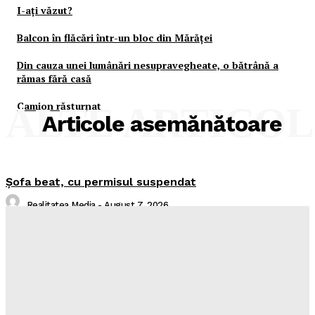
I-aţi văzut?
Balcon în flăcări într-un bloc din Mărăţei
Din cauza unei lumânări nesupravegheate, o bătrână a
rămas fără casă
Camion răsturnat
ALTE ARTICO
Articole asemănătoare
Şofa beat, cu permisul suspendat
Realitatea Media
-
August 7, 2026
I-aţi văzut?
Realitatea Media
-
August 7, 2026