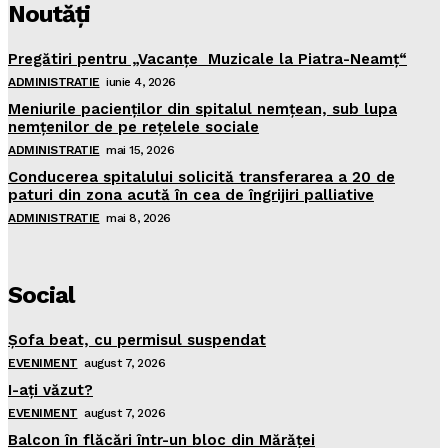
Noutăţi
Pregătiri pentru „Vacanţe Muzicale la Piatra-Neamţ“
ADMINISTRATIE
iunie 4, 2026
Meniurile pacienţilor din spitalul nemţean, sub lupa
nemţenilor de pe reţelele sociale
ADMINISTRATIE
mai 15, 2026
Conducerea spitalului solicită transferarea a 20 de
paturi din zona acută în cea de îngrijiri palliative
ADMINISTRATIE
mai 8, 2026
Social
Şofa beat, cu permisul suspendat
EVENIMENT
august 7, 2026
I-aţi văzut?
EVENIMENT
august 7, 2026
Balcon în flăcări într-un bloc din Mărăţei