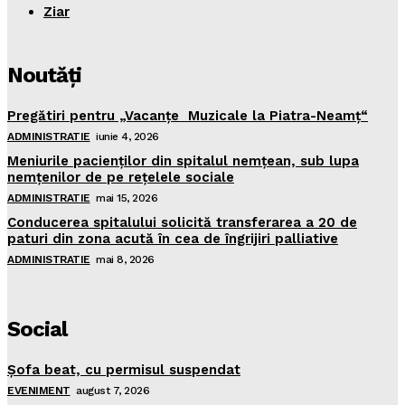
Ziar
Noutăţi
Pregătiri pentru „Vacanţe Muzicale la Piatra-Neamţ“
ADMINISTRATIE
iunie 4, 2026
Meniurile pacienţilor din spitalul nemţean, sub lupa
nemţenilor de pe reţelele sociale
ADMINISTRATIE
mai 15, 2026
Conducerea spitalului solicită transferarea a 20 de
paturi din zona acută în cea de îngrijiri palliative
ADMINISTRATIE
mai 8, 2026
Social
Şofa beat, cu permisul suspendat
EVENIMENT
august 7, 2026