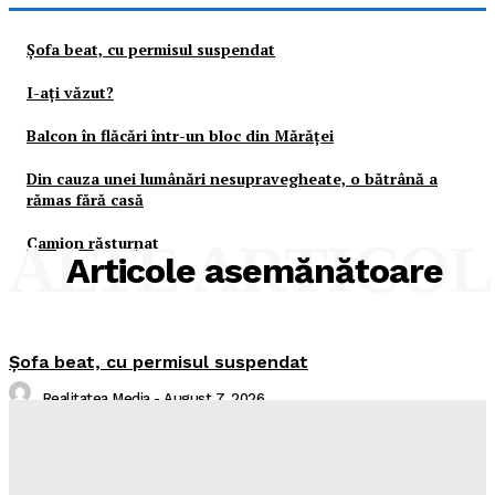
Şofa beat, cu permisul suspendat
I-aţi văzut?
Balcon în flăcări într-un bloc din Mărăţei
Din cauza unei lumânări nesupravegheate, o bătrână a
rămas fără casă
Camion răsturnat
ALTE ARTICO
Articole asemănătoare
Şofa beat, cu permisul suspendat
Realitatea Media
-
August 7, 2026
I-aţi văzut?