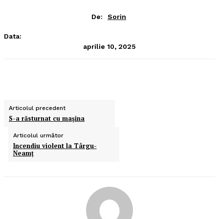
De:
Sorin
Data:
aprilie 10, 2025
Articolul precedent
S-a răsturnat cu maşina
Articolul următor
Incendiu violent la Târgu-
Neamţ