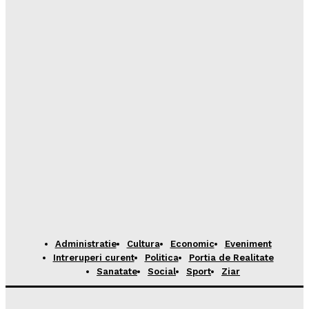
Administratie
Cultura
Economic
Eveniment
Intreruperi curent
Politica
Portia de Realitate
Sanatate
Social
Sport
Ziar