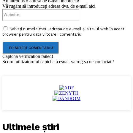
Ați introdus o adresă de e-mail incorectă!
Vă rugăm să introduceți adresa dvs. de e-mail aici
Website:
Salvați numele meu, adresa de e-mail și site-ul web în acest
browser pentru data viitoare i comentariu.
Captcha verification failed!
Scorul utilizatorului captcha a eșuat. va rog sa ne contactati!
Ultimele ştiri